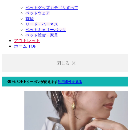
ペットグッズカテゴリすべて
ペットウェア
首輪
リード・ハーネス
ペットキャリーバック
ペット雑貨・家具
アウトレット
ホーム TOP
閉じる
30% OFF
クーポン
が使えます
利用条件を見る