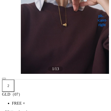
1
/
13
2
GLD（07）
FREE
×