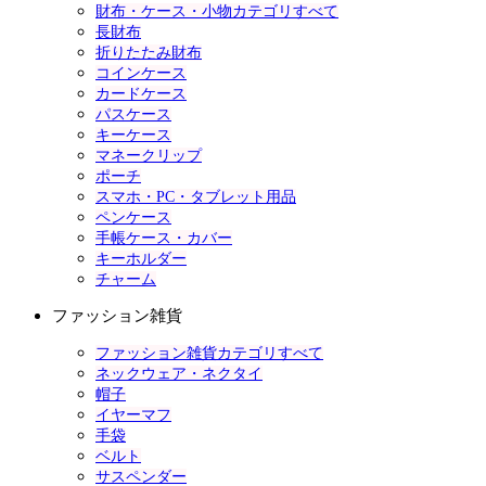
財布・ケース・小物カテゴリすべて
長財布
折りたたみ財布
コインケース
カードケース
パスケース
キーケース
マネークリップ
ポーチ
スマホ・PC・タブレット用品
ペンケース
手帳ケース・カバー
キーホルダー
チャーム
ファッション雑貨
ファッション雑貨カテゴリすべて
ネックウェア・ネクタイ
帽子
イヤーマフ
手袋
ベルト
サスペンダー