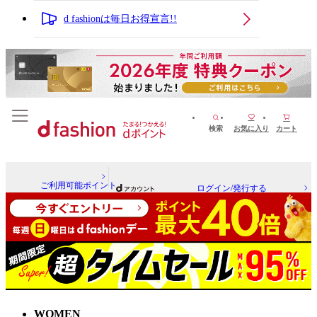
d fashionは毎日お得宣言!!
検索
お気に入り
カート
ご利用可能ポイント
ログイン/発行する
WOMEN