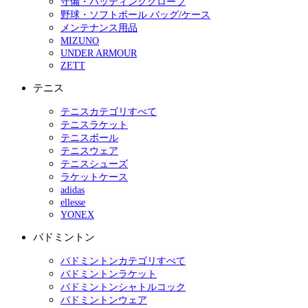
守備・バッティンググローブ
野球・ソフトボール バッグ/ケース
メンテナンス用品
MIZUNO
UNDER ARMOUR
ZETT
テニス
テニスカテゴリすべて
テニスラケット
テニスボール
テニスウェア
テニスシューズ
ラケットケース
adidas
ellesse
YONEX
バドミントン
バドミントンカテゴリすべて
バドミントンラケット
バドミントンシャトルコック
バドミントンウェア