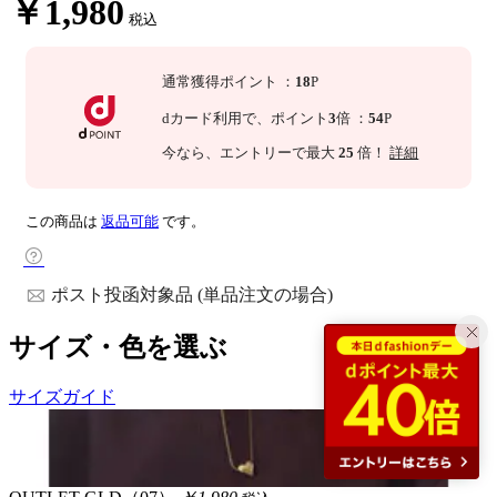
￥1,980
税込
通常獲得ポイント
：
18
P
dカード利用で、
ポイント
3
倍
：
54
P
今なら
、エントリーで最大
25
倍！
詳細
この商品は
返品可能
です。
ポスト投函対象品 (単品注文の場合)
サイズ・色を選ぶ
サイズガイド