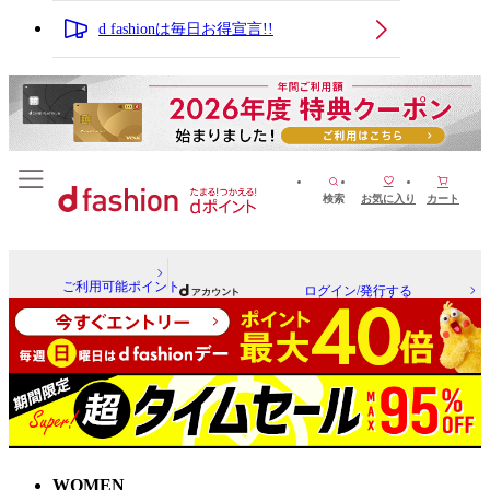
d fashionは毎日お得宣言!!
検索
お気に入り
カート
ご利用可能ポイント
ログイン/発行する
WOMEN