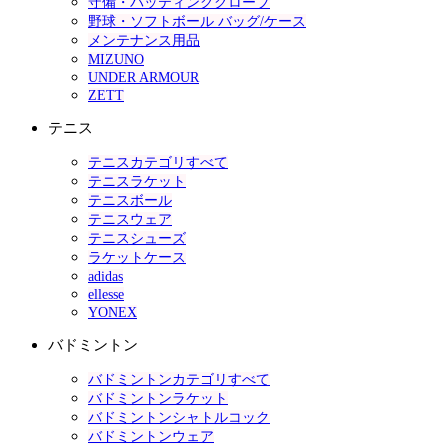
守備・バッティンググローブ
野球・ソフトボール バッグ/ケース
メンテナンス用品
MIZUNO
UNDER ARMOUR
ZETT
テニス
テニスカテゴリすべて
テニスラケット
テニスボール
テニスウェア
テニスシューズ
ラケットケース
adidas
ellesse
YONEX
バドミントン
バドミントンカテゴリすべて
バドミントンラケット
バドミントンシャトルコック
バドミントンウェア