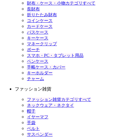
財布・ケース・小物カテゴリすべて
長財布
折りたたみ財布
コインケース
カードケース
パスケース
キーケース
マネークリップ
ポーチ
スマホ・PC・タブレット用品
ペンケース
手帳ケース・カバー
キーホルダー
チャーム
ファッション雑貨
ファッション雑貨カテゴリすべて
ネックウェア・ネクタイ
帽子
イヤーマフ
手袋
ベルト
サスペンダー