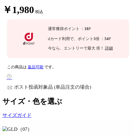
￥1,980
税込
通常獲得ポイント
：
18
P
dカード利用で、
ポイント
3
倍
：
54
P
今なら
、エントリーで最大
倍！
詳細
この商品は
返品可能
です。
ポスト投函対象品 (単品注文の場合)
サイズ・色を選ぶ
サイズガイド