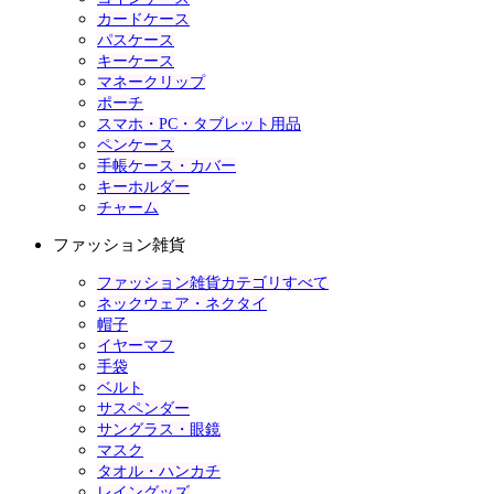
カードケース
パスケース
キーケース
マネークリップ
ポーチ
スマホ・PC・タブレット用品
ペンケース
手帳ケース・カバー
キーホルダー
チャーム
ファッション雑貨
ファッション雑貨カテゴリすべて
ネックウェア・ネクタイ
帽子
イヤーマフ
手袋
ベルト
サスペンダー
サングラス・眼鏡
マスク
タオル・ハンカチ
レイングッズ