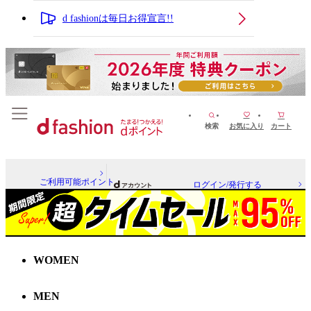
d fashionは毎日お得宣言!!
検索
お気に入り
カート
ご利用可能ポイント
ログイン/発行する
WOMEN
MEN