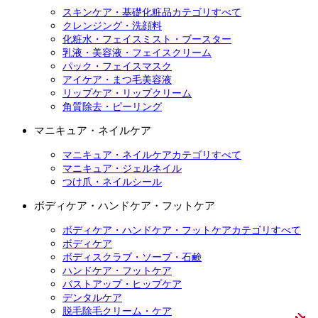
スキンケア・基礎化粧品カテゴリすべて
クレンジング・洗顔料
化粧水・フェイスミスト・ブースター
乳液・美容液・フェイスクリーム
パック・フェイスマスク
アイケア・まつ毛美容液
リップケア・リップクリーム
角質除去・ピーリング
マニキュア・ネイルケア
マニキュア・ネイルケアカテゴリすべて
マニキュア・ジェルネイル
つけ爪・ネイルシール
ボディケア・ハンドケア・フットケア
ボディケア・ハンドケア・フットケアカテゴリすべて
ボディケア
ボディスクラブ・ソープ・石鹸
ハンドケア・フットケア
バストアップ・ヒップケア
デンタルケア
脱毛除毛クリーム・ケア