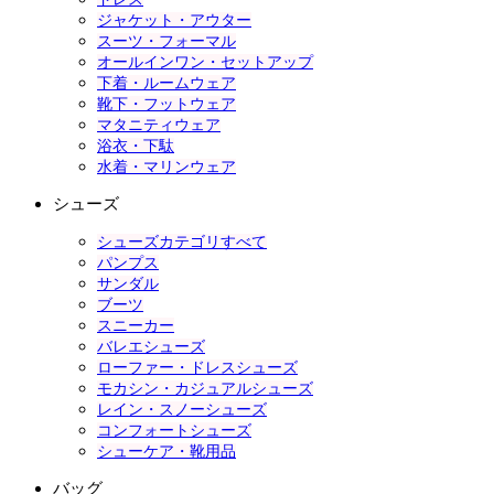
ジャケット・アウター
スーツ・フォーマル
オールインワン・セットアップ
下着・ルームウェア
靴下・フットウェア
マタニティウェア
浴衣・下駄
水着・マリンウェア
シューズ
シューズカテゴリすべて
パンプス
サンダル
ブーツ
スニーカー
バレエシューズ
ローファー・ドレスシューズ
モカシン・カジュアルシューズ
レイン・スノーシューズ
コンフォートシューズ
シューケア・靴用品
バッグ