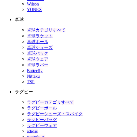
Wilson
YONEX
卓球
卓球カテゴリすべて
卓球ラケット
卓球ボール
卓球シューズ
卓球バッグ
卓球ウェア
卓球ラバー
Butterfly
Nittaku
TSP
ラグビー
ラグビーカテゴリすべて
ラグビーボール
ラグビーシューズ・スパイク
ラグビーバッグ
ラグビーウェア
adidas
canterbury