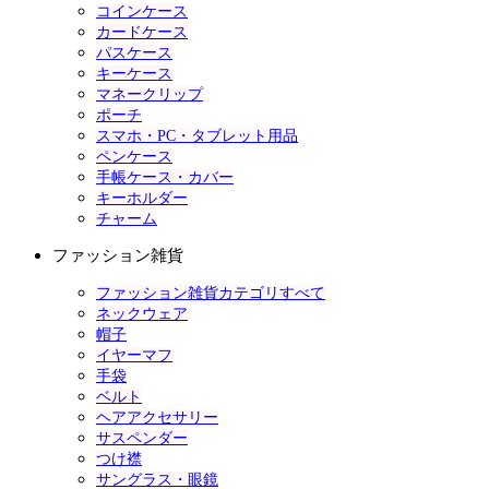
コインケース
カードケース
パスケース
キーケース
マネークリップ
ポーチ
スマホ・PC・タブレット用品
ペンケース
手帳ケース・カバー
キーホルダー
チャーム
ファッション雑貨
ファッション雑貨カテゴリすべて
ネックウェア
帽子
イヤーマフ
手袋
ベルト
ヘアアクセサリー
サスペンダー
つけ襟
サングラス・眼鏡