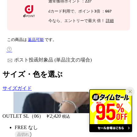
通常獲得ポイント
：
22
P
dカード利用で、
ポイント
3
倍
：
66
P
今なら
、エントリーで最大
倍！
詳細
この商品は
返品可能
です。
ポスト投函対象品 (単品注文の場合)
サイズ・色を選ぶ
サイズガイド
OUTLET
SL（06）
￥2,420
税込
FREE
なし
品切れ