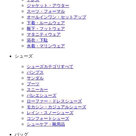
ジャケット・アウター
スーツ・フォーマル
オールインワン・セットアップ
下着・ルームウェア
靴下・フットウェア
マタニティウェア
浴衣・下駄
水着・マリンウェア
シューズ
シューズカテゴリすべて
パンプス
サンダル
ブーツ
スニーカー
バレエシューズ
ローファー・ドレスシューズ
モカシン・カジュアルシューズ
レイン・スノーシューズ
コンフォートシューズ
シューケア・靴用品
バッグ