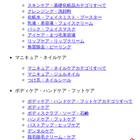
スキンケア・基礎化粧品カテゴリすべて
クレンジング・洗顔料
化粧水・フェイスミスト・ブースター
乳液・美容液・フェイスクリーム
パック・フェイスマスク
アイケア・まつ毛美容液
リップケア・リップクリーム
角質除去・ピーリング
マニキュア・ネイルケア
マニキュア・ネイルケアカテゴリすべて
マニキュア・ジェルネイル
つけ爪・ネイルシール
ボディケア・ハンドケア・フットケア
ボディケア・ハンドケア・フットケアカテゴリすべて
ボディケア
ボディスクラブ・ソープ・石鹸
ハンドケア・フットケア
バストアップ・ヒップケア
デンタルケア
脱毛除毛クリーム・ケア