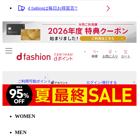
d fashionは毎日お得宣言!!
検索
お気に入り
カート
ご利用可能ポイント
ログイン/発行する
WOMEN
MEN