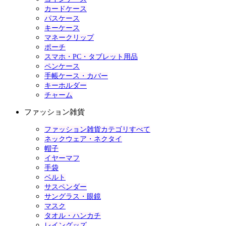
カードケース
パスケース
キーケース
マネークリップ
ポーチ
スマホ・PC・タブレット用品
ペンケース
手帳ケース・カバー
キーホルダー
チャーム
ファッション雑貨
ファッション雑貨カテゴリすべて
ネックウェア・ネクタイ
帽子
イヤーマフ
手袋
ベルト
サスペンダー
サングラス・眼鏡
マスク
タオル・ハンカチ
レイングッズ