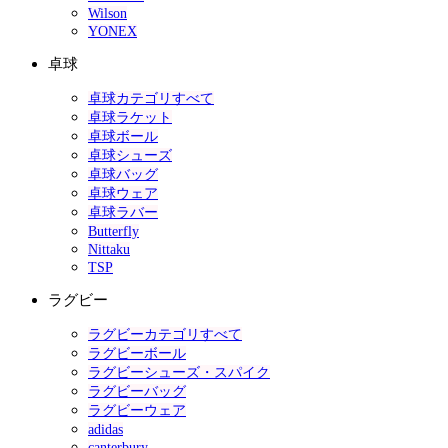
Wilson
YONEX
卓球
卓球カテゴリすべて
卓球ラケット
卓球ボール
卓球シューズ
卓球バッグ
卓球ウェア
卓球ラバー
Butterfly
Nittaku
TSP
ラグビー
ラグビーカテゴリすべて
ラグビーボール
ラグビーシューズ・スパイク
ラグビーバッグ
ラグビーウェア
adidas
canterbury