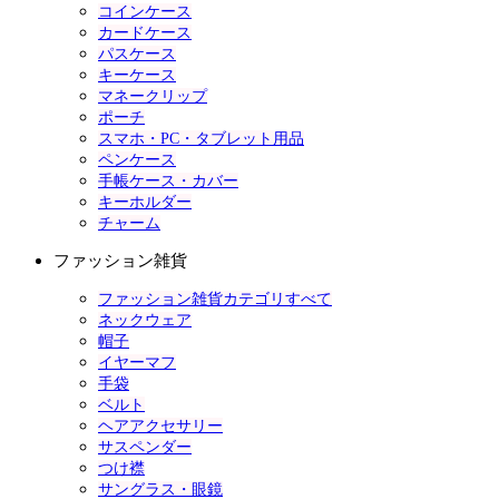
コインケース
カードケース
パスケース
キーケース
マネークリップ
ポーチ
スマホ・PC・タブレット用品
ペンケース
手帳ケース・カバー
キーホルダー
チャーム
ファッション雑貨
ファッション雑貨カテゴリすべて
ネックウェア
帽子
イヤーマフ
手袋
ベルト
ヘアアクセサリー
サスペンダー
つけ襟
サングラス・眼鏡