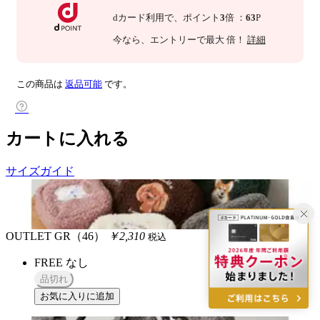
dカード利用で、
ポイント
3
倍
：
63
P
今なら
、エントリーで最大
倍！
詳細
この商品は
返品可能
です。
カートに入れる
サイズガイド
OUTLET
GR（46）
￥2,310
税込
FREE
なし
品切れ
お気に入りに追加