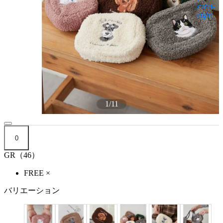
1
/
11
0
GR（46）
FREE
×
バリエーション