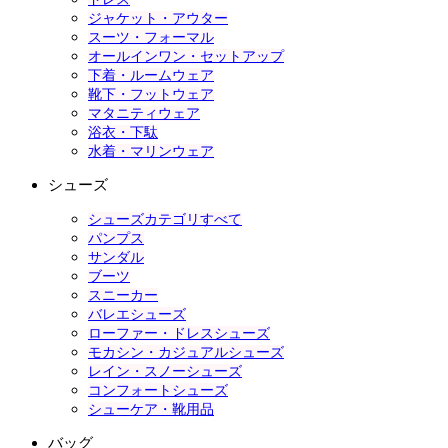
ジャケット・アウター
スーツ・フォーマル
オールインワン・セットアップ
下着・ルームウェア
靴下・フットウェア
マタニティウェア
浴衣・下駄
水着・マリンウェア
シューズ
シューズカテゴリすべて
パンプス
サンダル
ブーツ
スニーカー
バレエシューズ
ローファー・ドレスシューズ
モカシン・カジュアルシューズ
レイン・スノーシューズ
コンフォートシューズ
シューケア・靴用品
バッグ