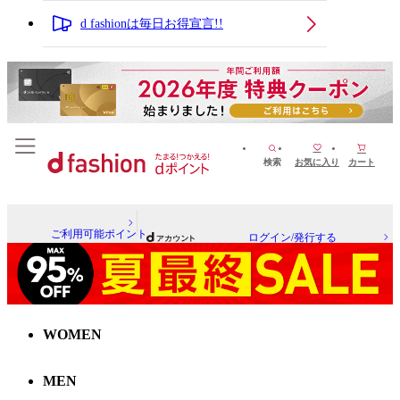
d fashionは毎日お得宣言!!
検索
お気に入り
カート
ご利用可能ポイント
ログイン/発行する
WOMEN
MEN