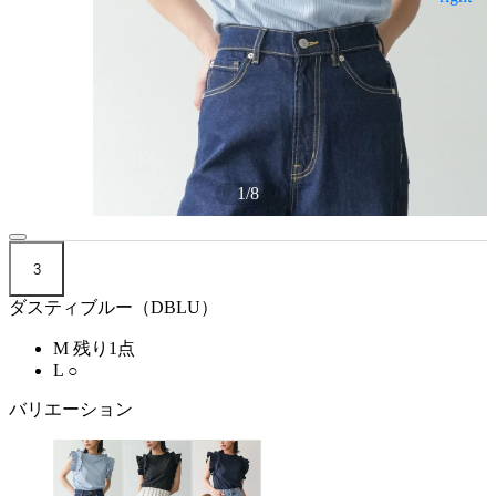
1
/
8
3
ダスティブルー（DBLU）
M
残り1点
L
○
バリエーション