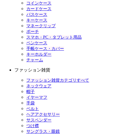
コインケース
カードケース
パスケース
キーケース
マネークリップ
ポーチ
スマホ・PC・タブレット用品
ペンケース
手帳ケース・カバー
キーホルダー
チャーム
ファッション雑貨
ファッション雑貨カテゴリすべて
ネックウェア
帽子
イヤーマフ
手袋
ベルト
ヘアアクセサリー
サスペンダー
つけ襟
サングラス・眼鏡