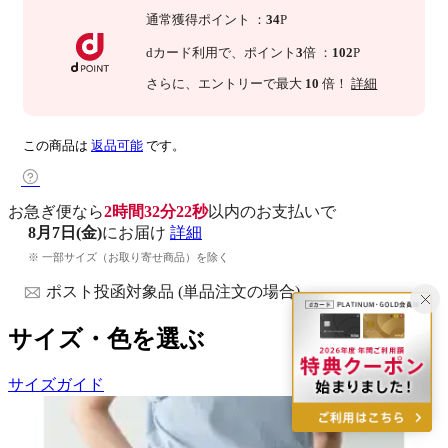
通常獲得ポイント
：
34
P
dカード利用で、
ポイント
3
倍
：
102
P
さらに
、エントリーで最大
10
倍！
詳細
この商品は
返品可能
です。
お急ぎ便なら
2時間32分21秒
以内
のお支払いで
8月7日(金)
にお届け
詳細
※ 一部サイズ（お取り寄せ商品）を除く
ポスト投函対象品 (単品注文の場合)
サイズ・色を選ぶ
サイズガイド