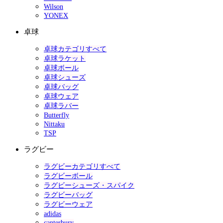
Wilson
YONEX
卓球
卓球カテゴリすべて
卓球ラケット
卓球ボール
卓球シューズ
卓球バッグ
卓球ウェア
卓球ラバー
Butterfly
Nittaku
TSP
ラグビー
ラグビーカテゴリすべて
ラグビーボール
ラグビーシューズ・スパイク
ラグビーバッグ
ラグビーウェア
adidas
canterbury