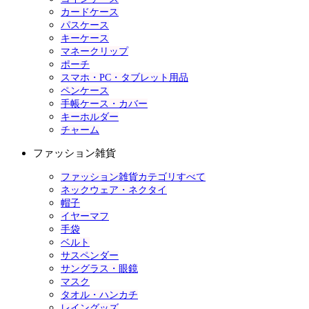
カードケース
パスケース
キーケース
マネークリップ
ポーチ
スマホ・PC・タブレット用品
ペンケース
手帳ケース・カバー
キーホルダー
チャーム
ファッション雑貨
ファッション雑貨カテゴリすべて
ネックウェア・ネクタイ
帽子
イヤーマフ
手袋
ベルト
サスペンダー
サングラス・眼鏡
マスク
タオル・ハンカチ
レイングッズ