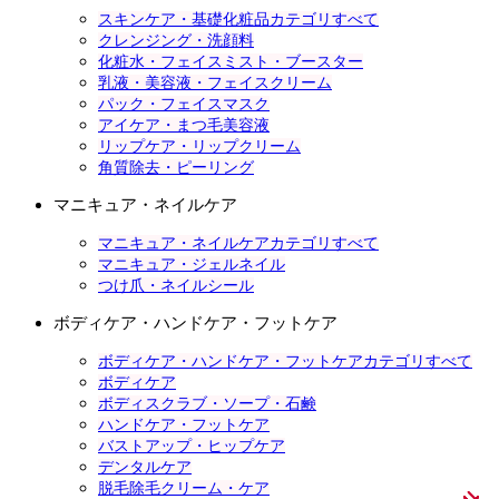
スキンケア・基礎化粧品カテゴリすべて
クレンジング・洗顔料
化粧水・フェイスミスト・ブースター
乳液・美容液・フェイスクリーム
パック・フェイスマスク
アイケア・まつ毛美容液
リップケア・リップクリーム
角質除去・ピーリング
マニキュア・ネイルケア
マニキュア・ネイルケアカテゴリすべて
マニキュア・ジェルネイル
つけ爪・ネイルシール
ボディケア・ハンドケア・フットケア
ボディケア・ハンドケア・フットケアカテゴリすべて
ボディケア
ボディスクラブ・ソープ・石鹸
ハンドケア・フットケア
バストアップ・ヒップケア
デンタルケア
脱毛除毛クリーム・ケア