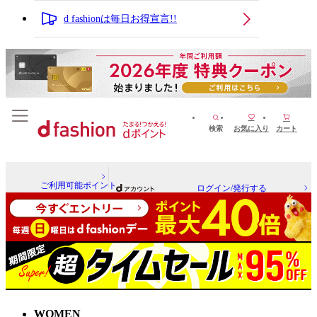
d fashionは毎日お得宣言!!
検索
お気に入り
カート
ご利用可能ポイント
ログイン/発行する
WOMEN