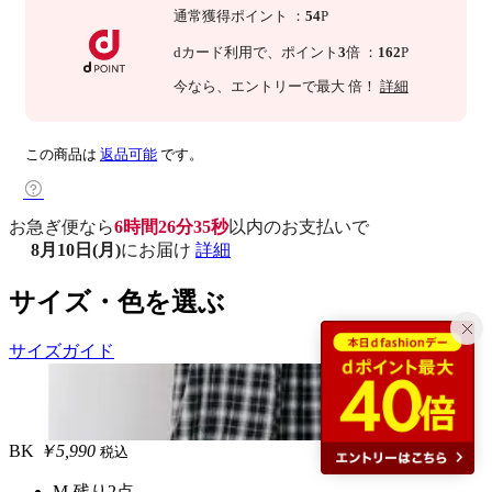
通常獲得ポイント
：
54
P
dカード利用で、
ポイント
3
倍
：
162
P
今なら
、エントリーで最大
倍！
詳細
この商品は
返品可能
です。
お急ぎ便なら
6時間26分34秒
以内
のお支払いで
8月10日(月)
にお届け
詳細
サイズ・色を選ぶ
サイズガイド
BK
￥5,990
税込
M
残り2点