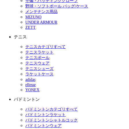
守備・バッティンググローブ
野球・ソフトボール バッグ/ケース
メンテナンス用品
MIZUNO
UNDER ARMOUR
ZETT
テニス
テニスカテゴリすべて
テニスラケット
テニスボール
テニスウェア
テニスシューズ
ラケットケース
adidas
ellesse
YONEX
バドミントン
バドミントンカテゴリすべて
バドミントンラケット
バドミントンシャトルコック
バドミントンウェア