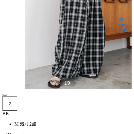
1
/
9
2
BK
M
残り2点