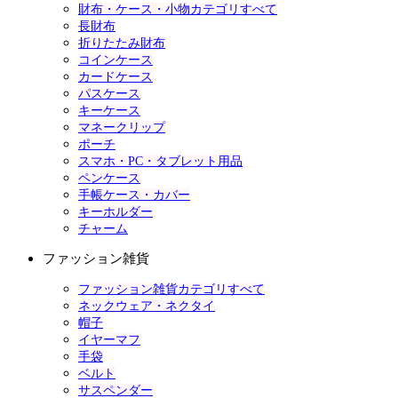
財布・ケース・小物カテゴリすべて
長財布
折りたたみ財布
コインケース
カードケース
パスケース
キーケース
マネークリップ
ポーチ
スマホ・PC・タブレット用品
ペンケース
手帳ケース・カバー
キーホルダー
チャーム
ファッション雑貨
ファッション雑貨カテゴリすべて
ネックウェア・ネクタイ
帽子
イヤーマフ
手袋
ベルト
サスペンダー