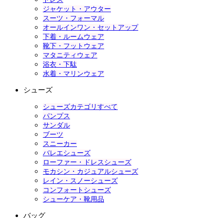
ジャケット・アウター
スーツ・フォーマル
オールインワン・セットアップ
下着・ルームウェア
靴下・フットウェア
マタニティウェア
浴衣・下駄
水着・マリンウェア
シューズ
シューズカテゴリすべて
パンプス
サンダル
ブーツ
スニーカー
バレエシューズ
ローファー・ドレスシューズ
モカシン・カジュアルシューズ
レイン・スノーシューズ
コンフォートシューズ
シューケア・靴用品
バッグ