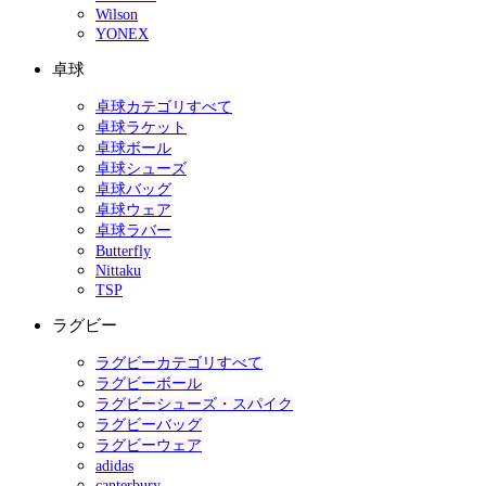
Wilson
YONEX
卓球
卓球カテゴリすべて
卓球ラケット
卓球ボール
卓球シューズ
卓球バッグ
卓球ウェア
卓球ラバー
Butterfly
Nittaku
TSP
ラグビー
ラグビーカテゴリすべて
ラグビーボール
ラグビーシューズ・スパイク
ラグビーバッグ
ラグビーウェア
adidas
canterbury