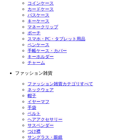
コインケース
カードケース
パスケース
キーケース
マネークリップ
ポーチ
スマホ・PC・タブレット用品
ペンケース
手帳ケース・カバー
キーホルダー
チャーム
ファッション雑貨
ファッション雑貨カテゴリすべて
ネックウェア
帽子
イヤーマフ
手袋
ベルト
ヘアアクセサリー
サスペンダー
つけ襟
サングラス・眼鏡