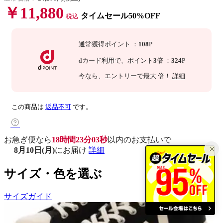
￥11,880
タイムセール50%OFF
税込
通常獲得ポイント
：
108
P
dカード利用で、
ポイント
3
倍
：
324
P
今なら
、エントリーで最大
倍！
詳細
この商品は
返品不可
です。
お急ぎ便なら
18時間23分02秒
以内
のお支払いで
8月10日(月)
にお届け
詳細
サイズ・色を選ぶ
サイズガイド