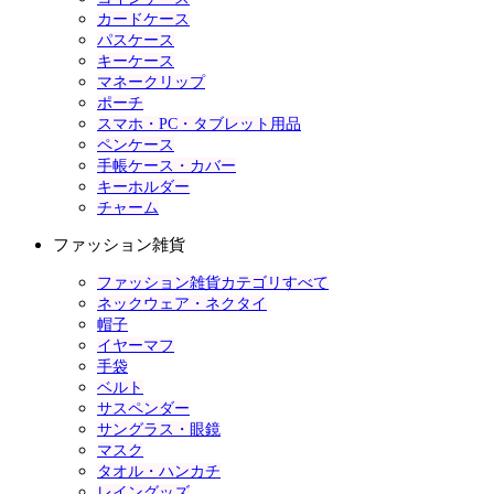
カードケース
パスケース
キーケース
マネークリップ
ポーチ
スマホ・PC・タブレット用品
ペンケース
手帳ケース・カバー
キーホルダー
チャーム
ファッション雑貨
ファッション雑貨カテゴリすべて
ネックウェア・ネクタイ
帽子
イヤーマフ
手袋
ベルト
サスペンダー
サングラス・眼鏡
マスク
タオル・ハンカチ
レイングッズ