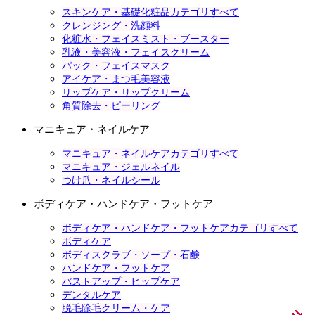
スキンケア・基礎化粧品カテゴリすべて
クレンジング・洗顔料
化粧水・フェイスミスト・ブースター
乳液・美容液・フェイスクリーム
パック・フェイスマスク
アイケア・まつ毛美容液
リップケア・リップクリーム
角質除去・ピーリング
マニキュア・ネイルケア
マニキュア・ネイルケアカテゴリすべて
マニキュア・ジェルネイル
つけ爪・ネイルシール
ボディケア・ハンドケア・フットケア
ボディケア・ハンドケア・フットケアカテゴリすべて
ボディケア
ボディスクラブ・ソープ・石鹸
ハンドケア・フットケア
バストアップ・ヒップケア
デンタルケア
脱毛除毛クリーム・ケア