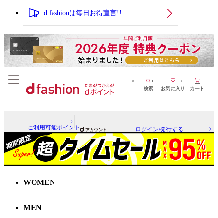
d fashionは毎日お得宣言!!
検索
お気に入り
カート
ご利用可能ポイント
ログイン/発行する
WOMEN
MEN