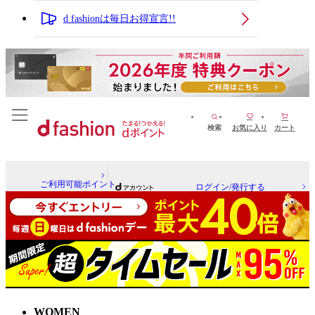
d fashionは毎日お得宣言!!
検索
お気に入り
カート
ご利用可能ポイント
ログイン/発行する
WOMEN