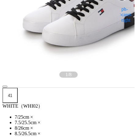
1
/
8
41
WHITE（WHI02）
7/25cm
×
7.5/25.5cm
×
8/26cm
×
8.5/26.5cm
×