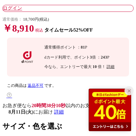
ログイン
通常価格：
18,700円(税込)
￥8,910
タイムセール52%OFF
税込
通常獲得ポイント
：
81
P
dカード利用で、
ポイント
3
倍
：
243
P
今なら
、エントリーで最大
10
倍！
詳細
この商品は
返品不可
です。
お急ぎ便なら
20時間38分09秒
以内
のお支払いで
8月11日(火)
にお届け
詳細
サイズ・色を選ぶ