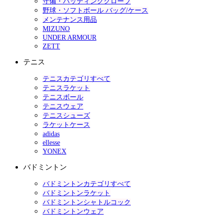
守備・バッティンググローブ
野球・ソフトボール バッグ/ケース
メンテナンス用品
MIZUNO
UNDER ARMOUR
ZETT
テニス
テニスカテゴリすべて
テニスラケット
テニスボール
テニスウェア
テニスシューズ
ラケットケース
adidas
ellesse
YONEX
バドミントン
バドミントンカテゴリすべて
バドミントンラケット
バドミントンシャトルコック
バドミントンウェア