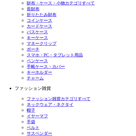
財布・ケース・小物カテゴリすべて
長財布
折りたたみ財布
コインケース
カードケース
パスケース
キーケース
マネークリップ
ポーチ
スマホ・PC・タブレット用品
ペンケース
手帳ケース・カバー
キーホルダー
チャーム
ファッション雑貨
ファッション雑貨カテゴリすべて
ネックウェア・ネクタイ
帽子
イヤーマフ
手袋
ベルト
サスペンダー