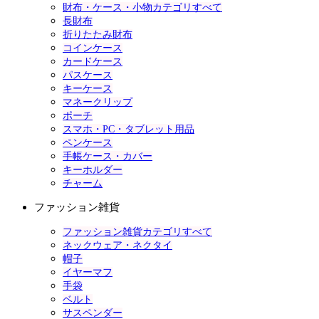
財布・ケース・小物カテゴリすべて
長財布
折りたたみ財布
コインケース
カードケース
パスケース
キーケース
マネークリップ
ポーチ
スマホ・PC・タブレット用品
ペンケース
手帳ケース・カバー
キーホルダー
チャーム
ファッション雑貨
ファッション雑貨カテゴリすべて
ネックウェア・ネクタイ
帽子
イヤーマフ
手袋
ベルト
サスペンダー