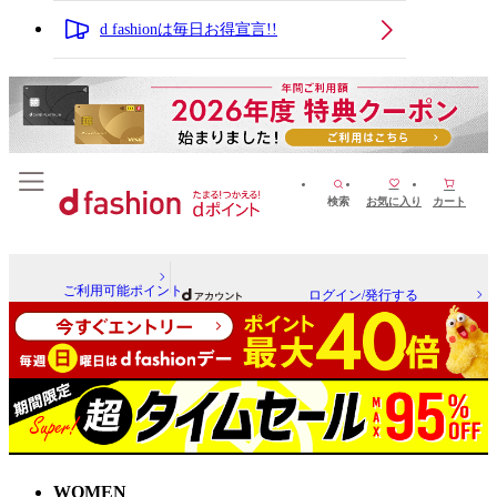
d fashionは毎日お得宣言!!
検索
お気に入り
カート
ご利用可能ポイント
ログイン/発行する
WOMEN