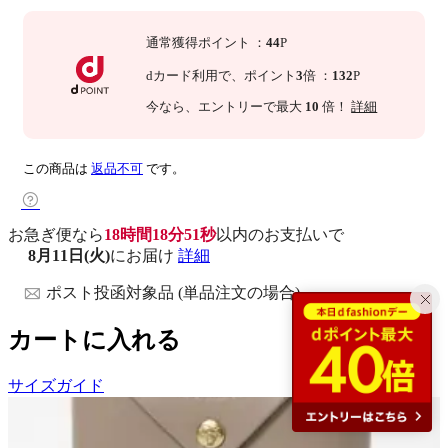
通常獲得ポイント
：
44
P
dカード利用で、
ポイント
3
倍
：
132
P
今なら
、エントリーで最大
10
倍！
詳細
この商品は
返品不可
です。
お急ぎ便なら
18時間18分50秒
以内
のお支払いで
8月11日(火)
にお届け
詳細
ポスト投函対象品 (単品注文の場合)
カートに入れる
サイズガイド