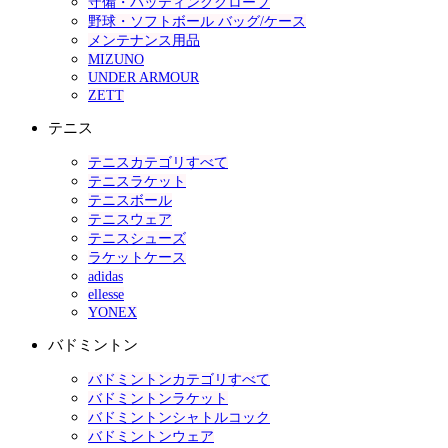
守備・バッティンググローブ
野球・ソフトボール バッグ/ケース
メンテナンス用品
MIZUNO
UNDER ARMOUR
ZETT
テニス
テニスカテゴリすべて
テニスラケット
テニスボール
テニスウェア
テニスシューズ
ラケットケース
adidas
ellesse
YONEX
バドミントン
バドミントンカテゴリすべて
バドミントンラケット
バドミントンシャトルコック
バドミントンウェア