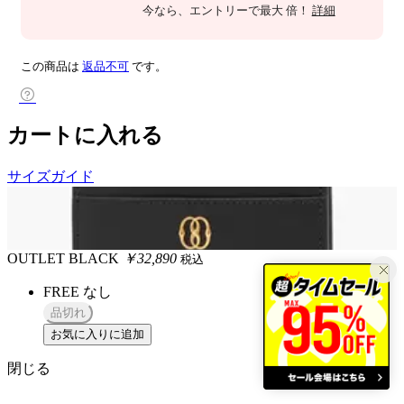
今なら
、エントリーで最大
倍！
詳細
この商品は
返品不可
です。
カートに入れる
サイズガイド
OUTLET
BLACK
￥32,890
税込
FREE
なし
品切れ
お気に入りに追加
閉じる