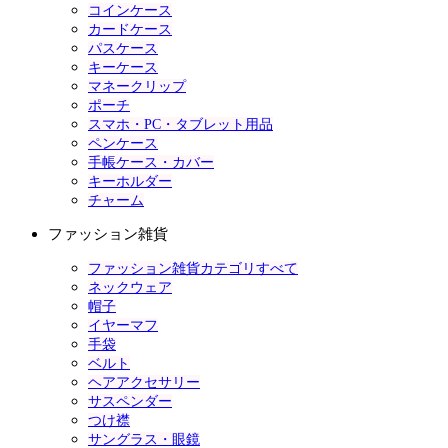
コインケース
カードケース
パスケース
キーケース
マネークリップ
ポーチ
スマホ・PC・タブレット用品
ペンケース
手帳ケース・カバー
キーホルダー
チャーム
ファッション雑貨
ファッション雑貨カテゴリすべて
ネックウェア
帽子
イヤーマフ
手袋
ベルト
ヘアアクセサリー
サスペンダー
つけ襟
サングラス・眼鏡