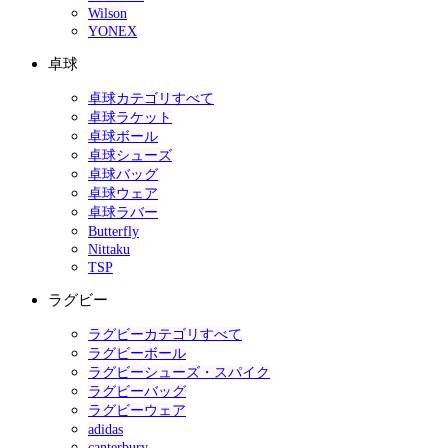
Wilson
YONEX
卓球
卓球カテゴリすべて
卓球ラケット
卓球ボール
卓球シューズ
卓球バッグ
卓球ウェア
卓球ラバー
Butterfly
Nittaku
TSP
ラグビー
ラグビーカテゴリすべて
ラグビーボール
ラグビーシューズ・スパイク
ラグビーバッグ
ラグビーウェア
adidas
canterbury