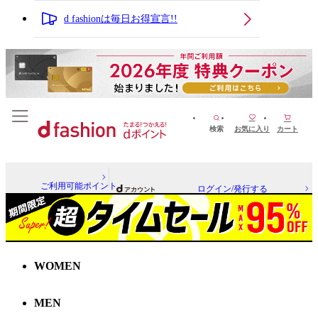
d fashionは毎日お得宣言!!
検索
お気に入り
カート
ご利用可能ポイント
ログイン/発行する
WOMEN
MEN