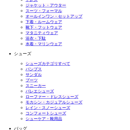
ジャケット・アウター
スーツ・フォーマル
オールインワン・セットアップ
下着・ルームウェア
靴下・フットウェア
マタニティウェア
浴衣・下駄
水着・マリンウェア
シューズ
シューズカテゴリすべて
パンプス
サンダル
ブーツ
スニーカー
バレエシューズ
ローファー・ドレスシューズ
モカシン・カジュアルシューズ
レイン・スノーシューズ
コンフォートシューズ
シューケア・靴用品
バッグ