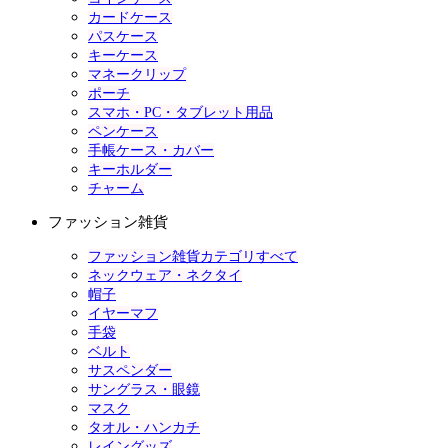
カードケース
パスケース
キーケース
マネークリップ
ポーチ
スマホ・PC・タブレット用品
ペンケース
手帳ケース・カバー
キーホルダー
チャーム
ファッション雑貨
ファッション雑貨カテゴリすべて
ネックウェア・ネクタイ
帽子
イヤーマフ
手袋
ベルト
サスペンダー
サングラス・眼鏡
マスク
タオル・ハンカチ
レイングッズ