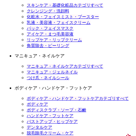
スキンケア・基礎化粧品カテゴリすべて
クレンジング・洗顔料
化粧水・フェイスミスト・ブースター
乳液・美容液・フェイスクリーム
パック・フェイスマスク
アイケア・まつ毛美容液
リップケア・リップクリーム
角質除去・ピーリング
マニキュア・ネイルケア
マニキュア・ネイルケアカテゴリすべて
マニキュア・ジェルネイル
つけ爪・ネイルシール
ボディケア・ハンドケア・フットケア
ボディケア・ハンドケア・フットケアカテゴリすべて
ボディケア
ボディスクラブ・ソープ・石鹸
ハンドケア・フットケア
バストアップ・ヒップケア
デンタルケア
脱毛除毛クリーム・ケア