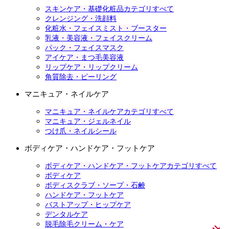
スキンケア・基礎化粧品カテゴリすべて
クレンジング・洗顔料
化粧水・フェイスミスト・ブースター
乳液・美容液・フェイスクリーム
パック・フェイスマスク
アイケア・まつ毛美容液
リップケア・リップクリーム
角質除去・ピーリング
マニキュア・ネイルケア
マニキュア・ネイルケアカテゴリすべて
マニキュア・ジェルネイル
つけ爪・ネイルシール
ボディケア・ハンドケア・フットケア
ボディケア・ハンドケア・フットケアカテゴリすべて
ボディケア
ボディスクラブ・ソープ・石鹸
ハンドケア・フットケア
バストアップ・ヒップケア
デンタルケア
脱毛除毛クリーム・ケア