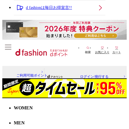
d fashionは毎日お得宣言!!
検索
お気に入り
カート
ご利用可能ポイント
ログイン/発行する
WOMEN
MEN