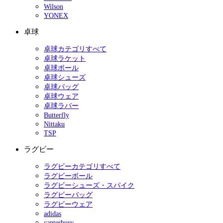
Wilson
YONEX
卓球
卓球カテゴリすべて
卓球ラケット
卓球ボール
卓球シューズ
卓球バッグ
卓球ウェア
卓球ラバー
Butterfly
Nittaku
TSP
ラグビー
ラグビーカテゴリすべて
ラグビーボール
ラグビーシューズ・スパイク
ラグビーバッグ
ラグビーウェア
adidas
canterbury