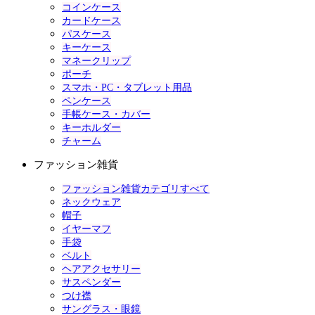
コインケース
カードケース
パスケース
キーケース
マネークリップ
ポーチ
スマホ・PC・タブレット用品
ペンケース
手帳ケース・カバー
キーホルダー
チャーム
ファッション雑貨
ファッション雑貨カテゴリすべて
ネックウェア
帽子
イヤーマフ
手袋
ベルト
ヘアアクセサリー
サスペンダー
つけ襟
サングラス・眼鏡