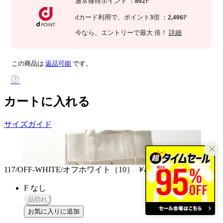
通常獲得ポイント
：
802
P
dカード利用で、
ポイント
3
倍
：
2,406
P
今なら
、エントリーで最大
倍！
詳細
この商品は
返品可能
です。
カートに入れる
サイズガイド
117/OFF-WHITE/オフホワイト（10）
￥88,264
税込
F
なし
品切れ
お気に入りに追加