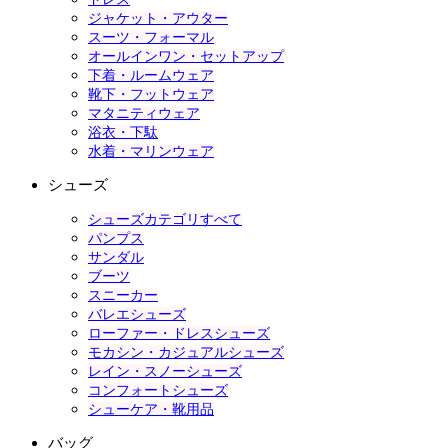
ジャケット・アウター
スーツ・フォーマル
オールインワン・セットアップ
下着・ルームウェア
靴下・フットウェア
マタニティウェア
浴衣・下駄
水着・マリンウェア
シューズ
シューズカテゴリすべて
パンプス
サンダル
ブーツ
スニーカー
バレエシューズ
ローファー・ドレスシューズ
モカシン・カジュアルシューズ
レイン・スノーシューズ
コンフォートシューズ
シューケア・靴用品
バッグ