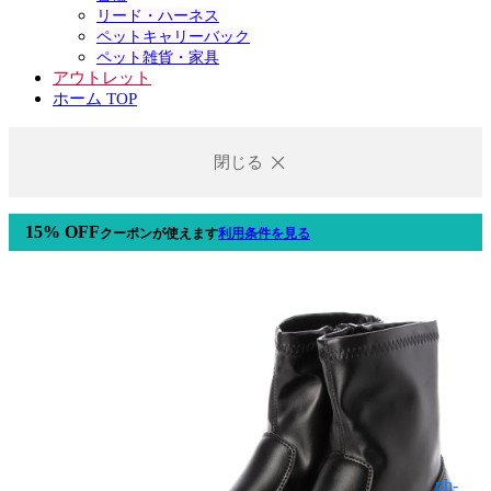
リード・ハーネス
ペットキャリーバック
ペット雑貨・家具
アウトレット
ホーム TOP
閉じる
15% OFF
クーポン
が使えます
利用条件を見る