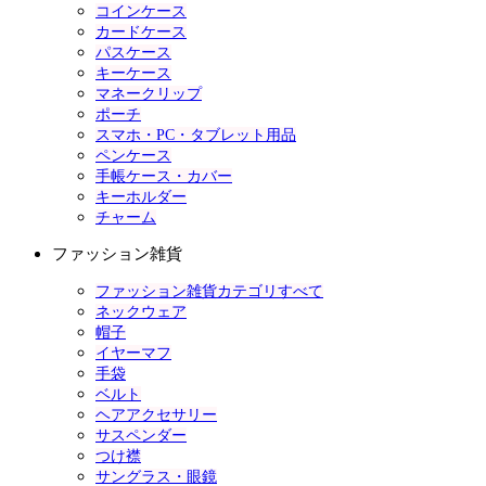
コインケース
カードケース
パスケース
キーケース
マネークリップ
ポーチ
スマホ・PC・タブレット用品
ペンケース
手帳ケース・カバー
キーホルダー
チャーム
ファッション雑貨
ファッション雑貨カテゴリすべて
ネックウェア
帽子
イヤーマフ
手袋
ベルト
ヘアアクセサリー
サスペンダー
つけ襟
サングラス・眼鏡