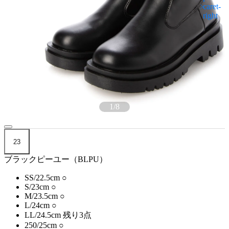
1
/
8
23
ブラックピーユー（BLPU）
SS/22.5cm
○
S/23cm
○
M/23.5cm
○
L/24cm
○
LL/24.5cm
残り3点
250/25cm
○