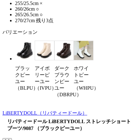
255/25.5cm
×
260/26cm
○
265/26.5cm
○
270/27cm
残り3点
バリエーション
ブラッ
アイボ
ダーク
ホワイ
クピー
リーピ
ブラウ
トピー
ユー
ーユー
ンピー
ユー
（BLPU）
（IVPU）
ユー
（WHPU）
（DBRPU）
LiBERTYDOLL
（リバティードール）
リバティードール LiBERTYDOLL ストレッチショート
ブーツ/9087 （ブラックピーユー）