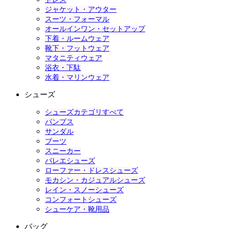
ジャケット・アウター
スーツ・フォーマル
オールインワン・セットアップ
下着・ルームウェア
靴下・フットウェア
マタニティウェア
浴衣・下駄
水着・マリンウェア
シューズ
シューズカテゴリすべて
パンプス
サンダル
ブーツ
スニーカー
バレエシューズ
ローファー・ドレスシューズ
モカシン・カジュアルシューズ
レイン・スノーシューズ
コンフォートシューズ
シューケア・靴用品
バッグ