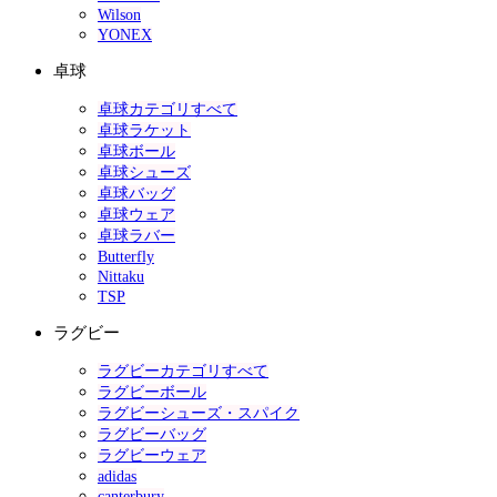
Wilson
YONEX
卓球
卓球カテゴリすべて
卓球ラケット
卓球ボール
卓球シューズ
卓球バッグ
卓球ウェア
卓球ラバー
Butterfly
Nittaku
TSP
ラグビー
ラグビーカテゴリすべて
ラグビーボール
ラグビーシューズ・スパイク
ラグビーバッグ
ラグビーウェア
adidas
canterbury