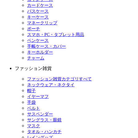
カードケース
パスケース
キーケース
マネークリップ
ポーチ
スマホ・PC・タブレット用品
ペンケース
手帳ケース・カバー
キーホルダー
チャーム
ファッション雑貨
ファッション雑貨カテゴリすべて
ネックウェア・ネクタイ
帽子
イヤーマフ
手袋
ベルト
サスペンダー
サングラス・眼鏡
マスク
タオル・ハンカチ
レイングッズ