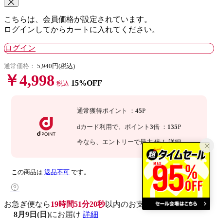
こちらは、会員価格が設定されています。
ログインしてからカートに入れてください。
ログイン
通常価格：
5,940円(税込)
￥4,998
15%OFF
税込
通常獲得ポイント
：
45
P
dカード利用で、
ポイント
3
倍
：
135
P
今なら
、エントリーで最大
倍！
詳細
この商品は
返品不可
です。
お急ぎ便なら
19時間51分19秒
以内
のお支払いで
8月9日(日)
にお届け
詳細