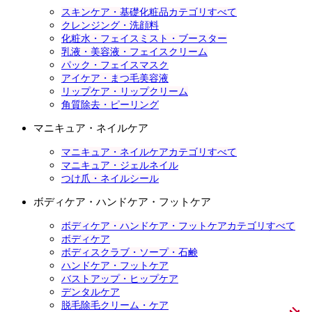
スキンケア・基礎化粧品カテゴリすべて
クレンジング・洗顔料
化粧水・フェイスミスト・ブースター
乳液・美容液・フェイスクリーム
パック・フェイスマスク
アイケア・まつ毛美容液
リップケア・リップクリーム
角質除去・ピーリング
マニキュア・ネイルケア
マニキュア・ネイルケアカテゴリすべて
マニキュア・ジェルネイル
つけ爪・ネイルシール
ボディケア・ハンドケア・フットケア
ボディケア・ハンドケア・フットケアカテゴリすべて
ボディケア
ボディスクラブ・ソープ・石鹸
ハンドケア・フットケア
バストアップ・ヒップケア
デンタルケア
脱毛除毛クリーム・ケア