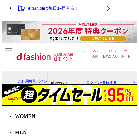
d fashionは毎日お得宣言!!
検索
お気に入り
カート
ご利用可能ポイント
ログイン/発行する
WOMEN
MEN