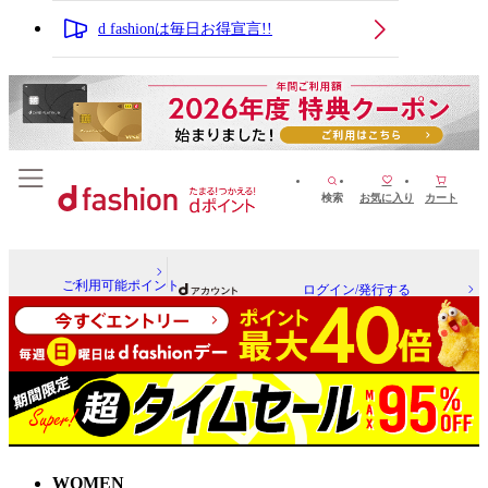
d fashionは毎日お得宣言!!
検索
お気に入り
カート
ご利用可能ポイント
ログイン/発行する
WOMEN