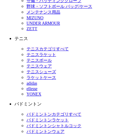
守備・バッティンググローブ
野球・ソフトボール バッグ/ケース
メンテナンス用品
MIZUNO
UNDER ARMOUR
ZETT
テニス
テニスカテゴリすべて
テニスラケット
テニスボール
テニスウェア
テニスシューズ
ラケットケース
adidas
ellesse
YONEX
バドミントン
バドミントンカテゴリすべて
バドミントンラケット
バドミントンシャトルコック
バドミントンウェア