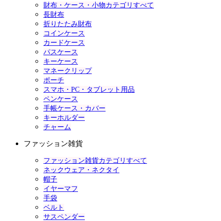
財布・ケース・小物カテゴリすべて
長財布
折りたたみ財布
コインケース
カードケース
パスケース
キーケース
マネークリップ
ポーチ
スマホ・PC・タブレット用品
ペンケース
手帳ケース・カバー
キーホルダー
チャーム
ファッション雑貨
ファッション雑貨カテゴリすべて
ネックウェア・ネクタイ
帽子
イヤーマフ
手袋
ベルト
サスペンダー