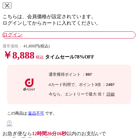
こちらは、会員価格が設定されています。
ログインしてからカートに入れてください。
ログイン
通常価格：
41,800円(税込)
￥8,888
タイムセール78%OFF
税込
通常獲得ポイント
：
80
P
dカード利用で、
ポイント
3
倍
：
240
P
今なら
、エントリーで最大
倍！
詳細
この商品は
返品不可
です。
お急ぎ便なら
12時間26分15秒
以内
のお支払いで