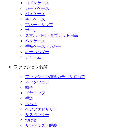
コインケース
カードケース
パスケース
キーケース
マネークリップ
ポーチ
スマホ・PC・タブレット用品
ペンケース
手帳ケース・カバー
キーホルダー
チャーム
ファッション雑貨
ファッション雑貨カテゴリすべて
ネックウェア
帽子
イヤーマフ
手袋
ベルト
ヘアアクセサリー
サスペンダー
つけ襟
サングラス・眼鏡