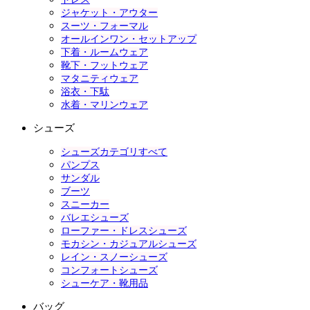
ジャケット・アウター
スーツ・フォーマル
オールインワン・セットアップ
下着・ルームウェア
靴下・フットウェア
マタニティウェア
浴衣・下駄
水着・マリンウェア
シューズ
シューズカテゴリすべて
パンプス
サンダル
ブーツ
スニーカー
バレエシューズ
ローファー・ドレスシューズ
モカシン・カジュアルシューズ
レイン・スノーシューズ
コンフォートシューズ
シューケア・靴用品
バッグ