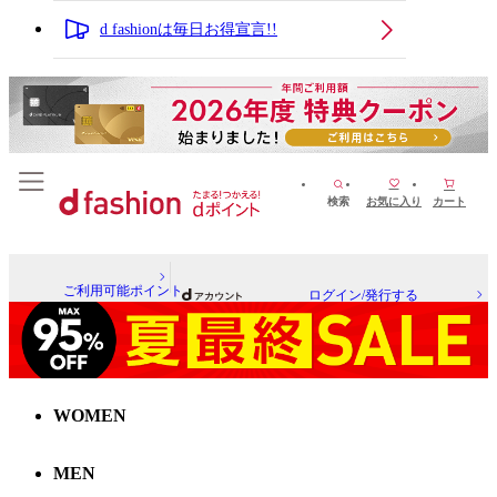
d fashionは毎日お得宣言!!
検索
お気に入り
カート
ご利用可能ポイント
ログイン/発行する
WOMEN
MEN