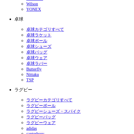
Wilson
YONEX
卓球
卓球カテゴリすべて
卓球ラケット
卓球ボール
卓球シューズ
卓球バッグ
卓球ウェア
卓球ラバー
Butterfly
Nittaku
TSP
ラグビー
ラグビーカテゴリすべて
ラグビーボール
ラグビーシューズ・スパイク
ラグビーバッグ
ラグビーウェア
adidas
canterbury