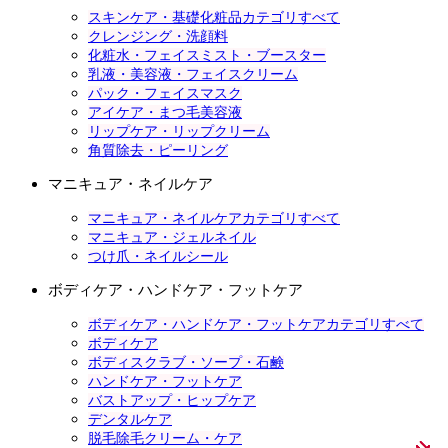
スキンケア・基礎化粧品カテゴリすべて
クレンジング・洗顔料
化粧水・フェイスミスト・ブースター
乳液・美容液・フェイスクリーム
パック・フェイスマスク
アイケア・まつ毛美容液
リップケア・リップクリーム
角質除去・ピーリング
マニキュア・ネイルケア
マニキュア・ネイルケアカテゴリすべて
マニキュア・ジェルネイル
つけ爪・ネイルシール
ボディケア・ハンドケア・フットケア
ボディケア・ハンドケア・フットケアカテゴリすべて
ボディケア
ボディスクラブ・ソープ・石鹸
ハンドケア・フットケア
バストアップ・ヒップケア
デンタルケア
脱毛除毛クリーム・ケア