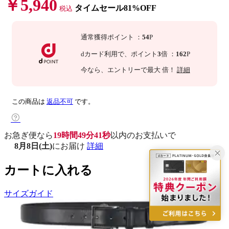
￥5,940
タイムセール81%OFF
税込
通常獲得ポイント
：
54
P
dカード利用で、
ポイント
3
倍
：
162
P
今なら
、エントリーで最大
倍！
詳細
この商品は
返品不可
です。
お急ぎ便なら
19時間49分40秒
以内
のお支払いで
8月8日(土)
にお届け
詳細
カートに入れる
サイズガイド