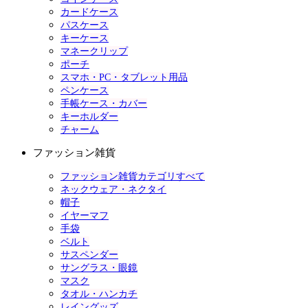
カードケース
パスケース
キーケース
マネークリップ
ポーチ
スマホ・PC・タブレット用品
ペンケース
手帳ケース・カバー
キーホルダー
チャーム
ファッション雑貨
ファッション雑貨カテゴリすべて
ネックウェア・ネクタイ
帽子
イヤーマフ
手袋
ベルト
サスペンダー
サングラス・眼鏡
マスク
タオル・ハンカチ
レイングッズ