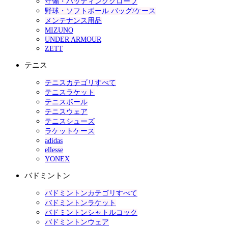
守備・バッティンググローブ
野球・ソフトボール バッグ/ケース
メンテナンス用品
MIZUNO
UNDER ARMOUR
ZETT
テニス
テニスカテゴリすべて
テニスラケット
テニスボール
テニスウェア
テニスシューズ
ラケットケース
adidas
ellesse
YONEX
バドミントン
バドミントンカテゴリすべて
バドミントンラケット
バドミントンシャトルコック
バドミントンウェア