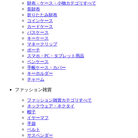
財布・ケース・小物カテゴリすべて
長財布
折りたたみ財布
コインケース
カードケース
パスケース
キーケース
マネークリップ
ポーチ
スマホ・PC・タブレット用品
ペンケース
手帳ケース・カバー
キーホルダー
チャーム
ファッション雑貨
ファッション雑貨カテゴリすべて
ネックウェア・ネクタイ
帽子
イヤーマフ
手袋
ベルト
サスペンダー