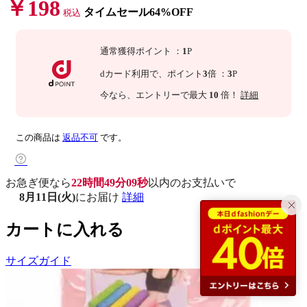
￥198
タイムセール64%OFF
税込
通常獲得ポイント
：
1
P
dカード利用で、
ポイント
3
倍
：
3
P
今なら
、エントリーで最大
10
倍！
詳細
この商品は
返品不可
です。
お急ぎ便なら
22時間49分08秒
以内
のお支払いで
8月11日(火)
にお届け
詳細
カートに入れる
サイズガイド