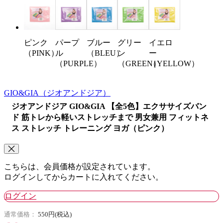
ピンク
パープ
ブルー
グリー
イエロ
（PINK）
ル
（BLEU）
ン
ー
（PURPLE）
（GREEN）
（YELLOW）
GIO&GIA
（ジオアンドジア）
ジオアンドジア GIO&GIA 【全5色】エクササイズバン
ド 筋トレから軽いストレッチまで 男女兼用 フィットネ
ス ストレッチ トレーニング ヨガ（ピンク）
こちらは、会員価格が設定されています。
ログインしてからカートに入れてください。
ログイン
通常価格：
550円(税込)