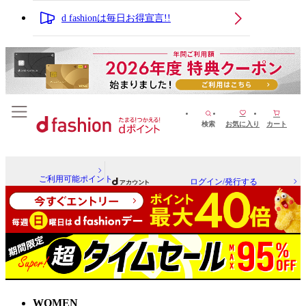
d fashionは毎日お得宣言!!
検索
お気に入り
カート
ご利用可能ポイント
ログイン/発行する
WOMEN