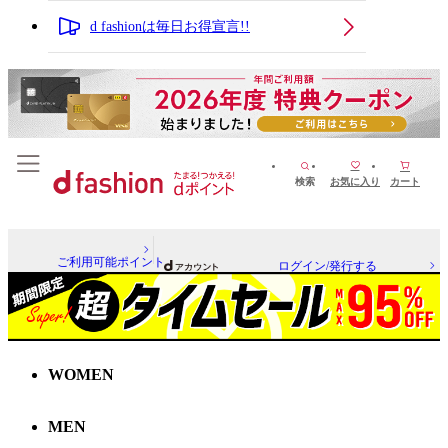
d fashionは毎日お得宣言!!
検索
お気に入り
カート
ご利用可能ポイント
ログイン/発行する
WOMEN
MEN