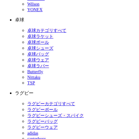
Wilson
YONEX
卓球
卓球カテゴリすべて
卓球ラケット
卓球ボール
卓球シューズ
卓球バッグ
卓球ウェア
卓球ラバー
Butterfly
Nittaku
TSP
ラグビー
ラグビーカテゴリすべて
ラグビーボール
ラグビーシューズ・スパイク
ラグビーバッグ
ラグビーウェア
adidas
canterbury