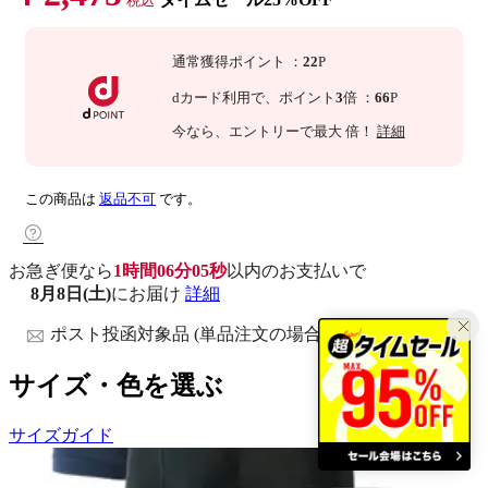
税込
通常獲得ポイント
：
22
P
dカード利用で、
ポイント
3
倍
：
66
P
今なら
、エントリーで最大
倍！
詳細
この商品は
返品不可
です。
お急ぎ便なら
1時間06分04秒
以内
のお支払いで
8月8日(土)
にお届け
詳細
ポスト投函対象品 (単品注文の場合)
サイズ・色を選ぶ
サイズガイド