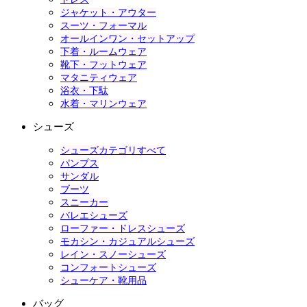
ジャケット・アウター
スーツ・フォーマル
オールインワン・セットアップ
下着・ルームウェア
靴下・フットウェア
マタニティウェア
浴衣・下駄
水着・マリンウェア
シューズ
シューズカテゴリすべて
パンプス
サンダル
ブーツ
スニーカー
バレエシューズ
ローファー・ドレスシューズ
モカシン・カジュアルシューズ
レイン・スノーシューズ
コンフォートシューズ
シューケア・靴用品
バッグ