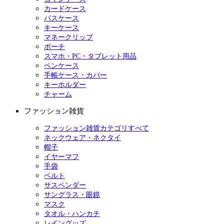
カードケース
パスケース
キーケース
マネークリップ
ポーチ
スマホ・PC・タブレット用品
ペンケース
手帳ケース・カバー
キーホルダー
チャーム
ファッション雑貨
ファッション雑貨カテゴリすべて
ネックウェア・ネクタイ
帽子
イヤーマフ
手袋
ベルト
サスペンダー
サングラス・眼鏡
マスク
タオル・ハンカチ
レイングッズ