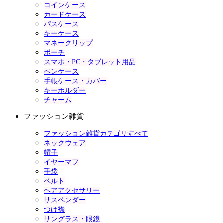
コインケース
カードケース
パスケース
キーケース
マネークリップ
ポーチ
スマホ・PC・タブレット用品
ペンケース
手帳ケース・カバー
キーホルダー
チャーム
ファッション雑貨
ファッション雑貨カテゴリすべて
ネックウェア
帽子
イヤーマフ
手袋
ベルト
ヘアアクセサリー
サスペンダー
つけ襟
サングラス・眼鏡