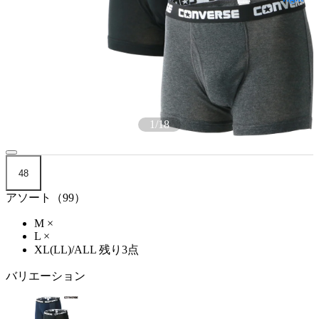
1
/
18
48
アソート（99）
M
×
L
×
XL(LL)/ALL
残り3点
バリエーション