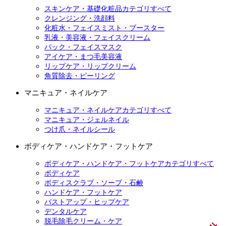
スキンケア・基礎化粧品カテゴリすべて
クレンジング・洗顔料
化粧水・フェイスミスト・ブースター
乳液・美容液・フェイスクリーム
パック・フェイスマスク
アイケア・まつ毛美容液
リップケア・リップクリーム
角質除去・ピーリング
マニキュア・ネイルケア
マニキュア・ネイルケアカテゴリすべて
マニキュア・ジェルネイル
つけ爪・ネイルシール
ボディケア・ハンドケア・フットケア
ボディケア・ハンドケア・フットケアカテゴリすべて
ボディケア
ボディスクラブ・ソープ・石鹸
ハンドケア・フットケア
バストアップ・ヒップケア
デンタルケア
脱毛除毛クリーム・ケア