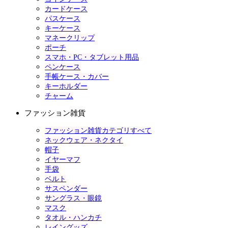
カードケース
パスケース
キーケース
マネークリップ
ポーチ
スマホ・PC・タブレット用品
ペンケース
手帳ケース・カバー
キーホルダー
チャーム
ファッション雑貨
ファッション雑貨カテゴリすべて
ネックウェア・ネクタイ
帽子
イヤーマフ
手袋
ベルト
サスペンダー
サングラス・眼鏡
マスク
タオル・ハンカチ
レイングッズ