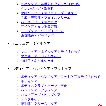
スキンケア・基礎化粧品カテゴリすべて
クレンジング・洗顔料
化粧水・フェイスミスト・ブースター
乳液・美容液・フェイスクリーム
パック・フェイスマスク
アイケア・まつ毛美容液
リップケア・リップクリーム
角質除去・ピーリング
マニキュア・ネイルケア
マニキュア・ネイルケアカテゴリすべて
マニキュア・ジェルネイル
つけ爪・ネイルシール
ボディケア・ハンドケア・フットケア
ボディケア・ハンドケア・フットケアカテゴリすべて
ボディケア
ボディスクラブ・ソープ・石鹸
ハンドケア・フットケア
バストアップ・ヒップケア
デンタルケア
脱毛除毛クリーム・ケア