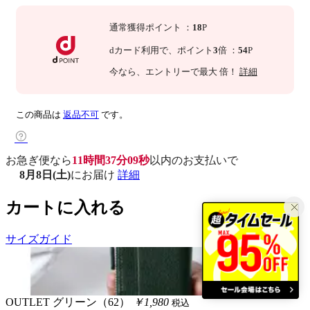
通常獲得ポイント
：
18
P
dカード利用で、
ポイント
3
倍
：
54
P
今なら
、エントリーで最大
倍！
詳細
この商品は
返品不可
です。
お急ぎ便なら
11時間37分08秒
以内
のお支払いで
8月8日(土)
にお届け
詳細
カートに入れる
サイズガイド
OUTLET
グリーン（62）
￥1,980
税込