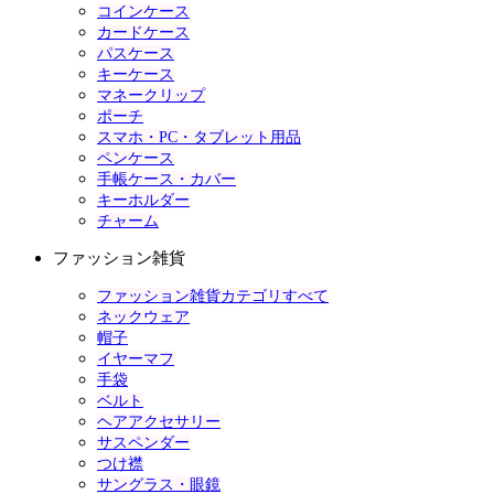
コインケース
カードケース
パスケース
キーケース
マネークリップ
ポーチ
スマホ・PC・タブレット用品
ペンケース
手帳ケース・カバー
キーホルダー
チャーム
ファッション雑貨
ファッション雑貨カテゴリすべて
ネックウェア
帽子
イヤーマフ
手袋
ベルト
ヘアアクセサリー
サスペンダー
つけ襟
サングラス・眼鏡