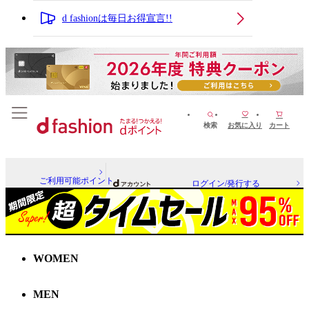
d fashionは毎日お得宣言!!
検索
お気に入り
カート
ご利用可能ポイント
ログイン/発行する
WOMEN
MEN