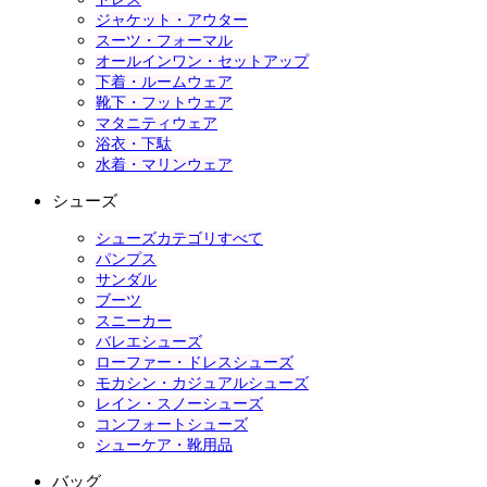
ジャケット・アウター
スーツ・フォーマル
オールインワン・セットアップ
下着・ルームウェア
靴下・フットウェア
マタニティウェア
浴衣・下駄
水着・マリンウェア
シューズ
シューズカテゴリすべて
パンプス
サンダル
ブーツ
スニーカー
バレエシューズ
ローファー・ドレスシューズ
モカシン・カジュアルシューズ
レイン・スノーシューズ
コンフォートシューズ
シューケア・靴用品
バッグ