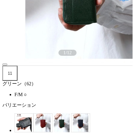
1
/
12
11
グリーン（62）
F/M
○
バリエーション