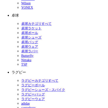
Wilson
YONEX
卓球
卓球カテゴリすべて
卓球ラケット
卓球ボール
卓球シューズ
卓球バッグ
卓球ウェア
卓球ラバー
Butterfly
Nittaku
TSP
ラグビー
ラグビーカテゴリすべて
ラグビーボール
ラグビーシューズ・スパイク
ラグビーバッグ
ラグビーウェア
adidas
canterbury