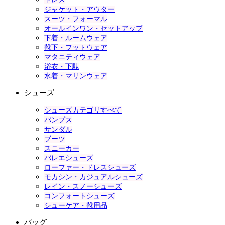
ジャケット・アウター
スーツ・フォーマル
オールインワン・セットアップ
下着・ルームウェア
靴下・フットウェア
マタニティウェア
浴衣・下駄
水着・マリンウェア
シューズ
シューズカテゴリすべて
パンプス
サンダル
ブーツ
スニーカー
バレエシューズ
ローファー・ドレスシューズ
モカシン・カジュアルシューズ
レイン・スノーシューズ
コンフォートシューズ
シューケア・靴用品
バッグ