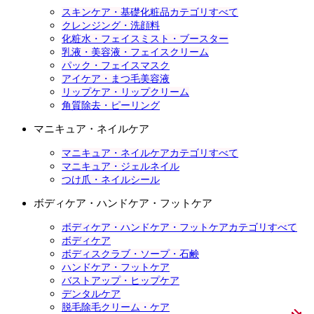
スキンケア・基礎化粧品カテゴリすべて
クレンジング・洗顔料
化粧水・フェイスミスト・ブースター
乳液・美容液・フェイスクリーム
パック・フェイスマスク
アイケア・まつ毛美容液
リップケア・リップクリーム
角質除去・ピーリング
マニキュア・ネイルケア
マニキュア・ネイルケアカテゴリすべて
マニキュア・ジェルネイル
つけ爪・ネイルシール
ボディケア・ハンドケア・フットケア
ボディケア・ハンドケア・フットケアカテゴリすべて
ボディケア
ボディスクラブ・ソープ・石鹸
ハンドケア・フットケア
バストアップ・ヒップケア
デンタルケア
脱毛除毛クリーム・ケア