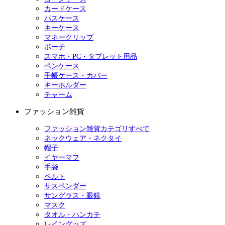
カードケース
パスケース
キーケース
マネークリップ
ポーチ
スマホ・PC・タブレット用品
ペンケース
手帳ケース・カバー
キーホルダー
チャーム
ファッション雑貨
ファッション雑貨カテゴリすべて
ネックウェア・ネクタイ
帽子
イヤーマフ
手袋
ベルト
サスペンダー
サングラス・眼鏡
マスク
タオル・ハンカチ
レイングッズ