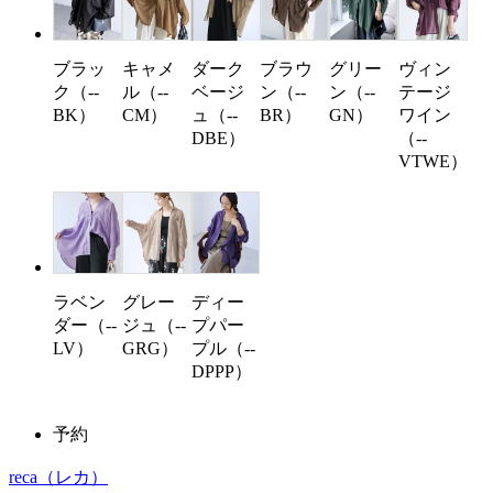
ブラッ
キャメ
ブラウ
グリー
ヴィン
ダーク
ク（--
ル（--
ン（--
ン（--
テージ
ベージ
BK）
CM）
BR）
GN）
ワイン
ュ（--
（--
DBE）
VTWE）
ラベン
グレー
ディー
ダー（--
ジュ（--
プパー
LV）
GRG）
プル（--
DPPP）
予約
reca
（レカ）