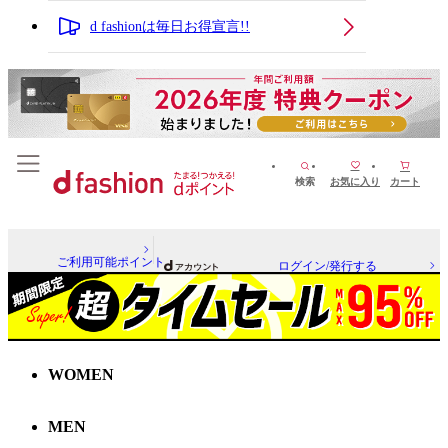
d fashionは毎日お得宣言!!
検索
お気に入り
カート
ご利用可能ポイント
ログイン/発行する
WOMEN
MEN