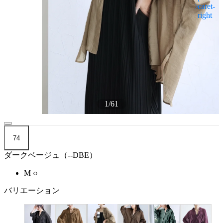
1
/
61
74
ダークベージュ（--DBE）
M
○
バリエーション