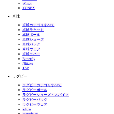
Wilson
YONEX
卓球
卓球カテゴリすべて
卓球ラケット
卓球ボール
卓球シューズ
卓球バッグ
卓球ウェア
卓球ラバー
Butterfly
Nittaku
TSP
ラグビー
ラグビーカテゴリすべて
ラグビーボール
ラグビーシューズ・スパイク
ラグビーバッグ
ラグビーウェア
adidas
canterbury