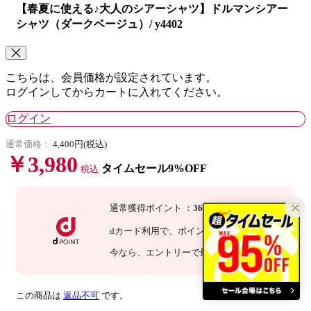
【春夏に使える♪大人のシアーシャツ】ドルマンシアー
シャツ（ダークベージュ）/ y4402
こちらは、会員価格が設定されています。
ログインしてからカートに入れてください。
ログイン
通常価格：
4,400円(税込)
￥3,980
タイムセール9%OFF
税込
通常獲得ポイント
：
36
P
dカード利用で、
ポイント
3
倍
：
108
P
今なら
、エントリーで最大
倍！
詳細
この商品は
返品不可
です。