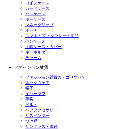
コインケース
カードケース
パスケース
キーケース
マネークリップ
ポーチ
スマホ・PC・タブレット用品
ペンケース
手帳ケース・カバー
キーホルダー
チャーム
ファッション雑貨
ファッション雑貨カテゴリすべて
ネックウェア
帽子
イヤーマフ
手袋
ベルト
ヘアアクセサリー
サスペンダー
つけ襟
サングラス・眼鏡