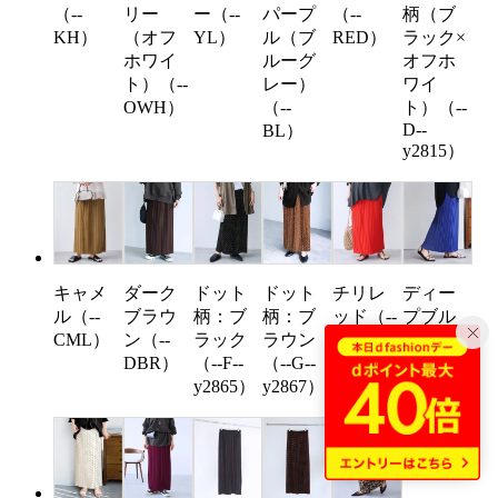
（--
リー
ー（--
パープ
（--
柄（ブ
KH）
（オフ
YL）
ル（ブ
RED）
ラック×
ホワイ
ルーグ
オフホ
ト）（--
レー）
ワイ
OWH）
（--
ト）（--
D--
BL）
y2815）
キャメ
ダーク
ドット
ドット
チリレ
ディー
ル（--
ブラウ
柄：ブ
柄：ブ
ッド（--
プブル
CML）
ン（--
ラック
ラウン
CRD）
ー（--
DBR）
（--F--
（--G--
DPBL）
y2865）
y2867）