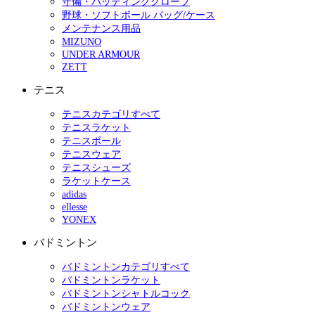
守備・バッティンググローブ
野球・ソフトボール バッグ/ケース
メンテナンス用品
MIZUNO
UNDER ARMOUR
ZETT
テニス
テニスカテゴリすべて
テニスラケット
テニスボール
テニスウェア
テニスシューズ
ラケットケース
adidas
ellesse
YONEX
バドミントン
バドミントンカテゴリすべて
バドミントンラケット
バドミントンシャトルコック
バドミントンウェア