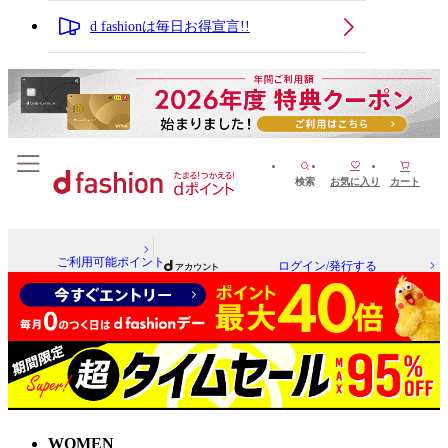
d fashionは毎日お得宣言!!
検索
お気に入り
カート
ご利用可能ポイント
ログイン/発行する
WOMEN