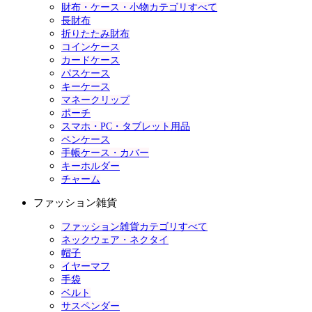
財布・ケース・小物カテゴリすべて
長財布
折りたたみ財布
コインケース
カードケース
パスケース
キーケース
マネークリップ
ポーチ
スマホ・PC・タブレット用品
ペンケース
手帳ケース・カバー
キーホルダー
チャーム
ファッション雑貨
ファッション雑貨カテゴリすべて
ネックウェア・ネクタイ
帽子
イヤーマフ
手袋
ベルト
サスペンダー