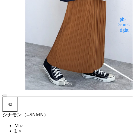
1
/
96
42
シナモン（--SNMN）
M
○
L
×