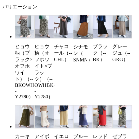
バリエーション
ヒョウ
ヒョウ
チャコ
ブラッ
グレー
シナモ
柄（ブ
柄（オ
ール（--
ク（--
ジュ（--
ン（--
ラック×
フホワ
CHL）
BK）
GRG）
SNMN）
オフホ
イト×ブ
ワイ
ラッ
ト）（--
ク）（--
BKOWH-
OWHBK-
-
-
Y2780）
Y2780）
カーキ
アイボ
イエロ
ブルー
レッド
ゼブラ