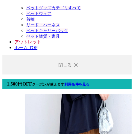
ペットグッズカテゴリすべて
ペットウェア
首輪
リード・ハーネス
ペットキャリーバック
ペット雑貨・家具
アウトレット
ホーム TOP
閉じる
1,500円OFF
クーポン
が使えます
利用条件を見る