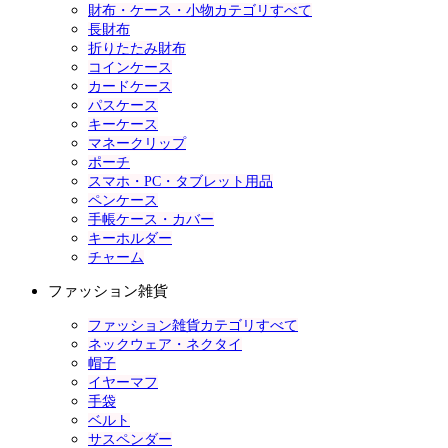
財布・ケース・小物カテゴリすべて
長財布
折りたたみ財布
コインケース
カードケース
パスケース
キーケース
マネークリップ
ポーチ
スマホ・PC・タブレット用品
ペンケース
手帳ケース・カバー
キーホルダー
チャーム
ファッション雑貨
ファッション雑貨カテゴリすべて
ネックウェア・ネクタイ
帽子
イヤーマフ
手袋
ベルト
サスペンダー