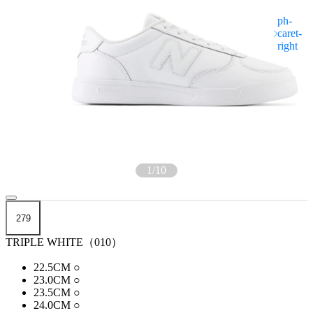
1
/
10
279
TRIPLE WHITE（010）
22.5CM
○
23.0CM
○
23.5CM
○
24.0CM
○