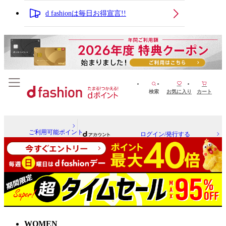
d fashionは毎日お得宣言!!
検索
お気に入り
カート
ご利用可能ポイント
ログイン/発行する
WOMEN