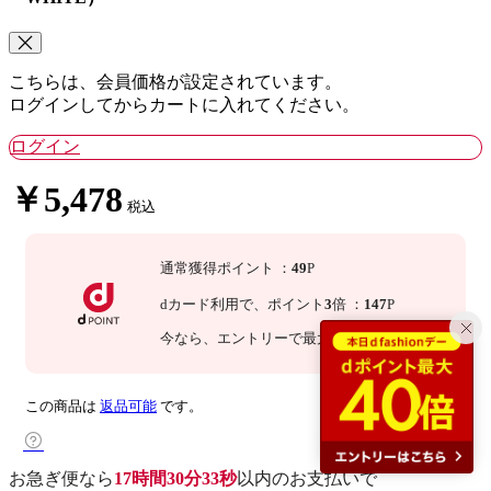
こちらは、会員価格が設定されています。
ログインしてからカートに入れてください。
ログイン
￥5,478
税込
通常獲得ポイント
：
49
P
dカード利用で、
ポイント
3
倍
：
147
P
今なら
、エントリーで最大
10
倍！
詳細
この商品は
返品可能
です。
お急ぎ便なら
17時間30分32秒
以内
のお支払いで