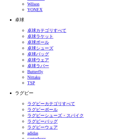
Wilson
YONEX
卓球
卓球カテゴリすべて
卓球ラケット
卓球ボール
卓球シューズ
卓球バッグ
卓球ウェア
卓球ラバー
Butterfly
Nittaku
TSP
ラグビー
ラグビーカテゴリすべて
ラグビーボール
ラグビーシューズ・スパイク
ラグビーバッグ
ラグビーウェア
adidas
canterbury