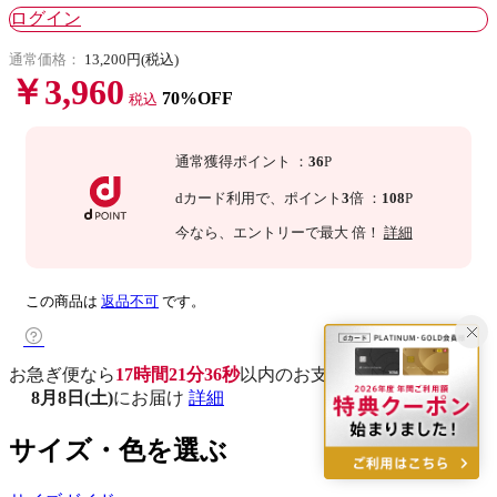
ログイン
通常価格：
13,200円(税込)
￥3,960
70%OFF
税込
通常獲得ポイント
：
36
P
dカード利用で、
ポイント
3
倍
：
108
P
今なら
、エントリーで最大
倍！
詳細
この商品は
返品不可
です。
お急ぎ便なら
17時間21分35秒
以内
のお支払いで
8月8日(土)
にお届け
詳細
サイズ・色を選ぶ