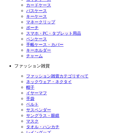
カードケース
パスケース
キーケース
マネークリップ
ポーチ
スマホ・PC・タブレット用品
ペンケース
手帳ケース・カバー
キーホルダー
チャーム
ファッション雑貨
ファッション雑貨カテゴリすべて
ネックウェア・ネクタイ
帽子
イヤーマフ
手袋
ベルト
サスペンダー
サングラス・眼鏡
マスク
タオル・ハンカチ
レイングッズ