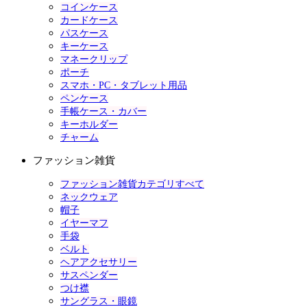
コインケース
カードケース
パスケース
キーケース
マネークリップ
ポーチ
スマホ・PC・タブレット用品
ペンケース
手帳ケース・カバー
キーホルダー
チャーム
ファッション雑貨
ファッション雑貨カテゴリすべて
ネックウェア
帽子
イヤーマフ
手袋
ベルト
ヘアアクセサリー
サスペンダー
つけ襟
サングラス・眼鏡