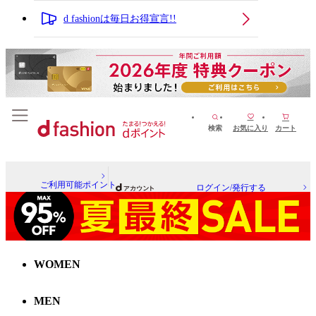
d fashionは毎日お得宣言!!
検索
お気に入り
カート
ご利用可能ポイント
ログイン/発行する
WOMEN
MEN