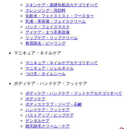
スキンケア・基礎化粧品カテゴリすべて
クレンジング・洗顔料
化粧水・フェイスミスト・ブースター
乳液・美容液・フェイスクリーム
パック・フェイスマスク
アイケア・まつ毛美容液
リップケア・リップクリーム
角質除去・ピーリング
マニキュア・ネイルケア
マニキュア・ネイルケアカテゴリすべて
マニキュア・ジェルネイル
つけ爪・ネイルシール
ボディケア・ハンドケア・フットケア
ボディケア・ハンドケア・フットケアカテゴリすべて
ボディケア
ボディスクラブ・ソープ・石鹸
ハンドケア・フットケア
バストアップ・ヒップケア
デンタルケア
脱毛除毛クリーム・ケア