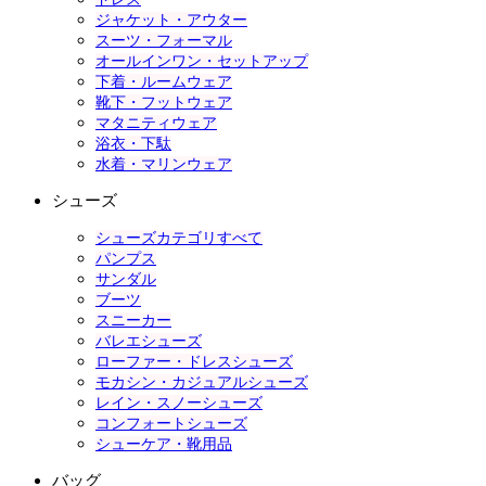
ジャケット・アウター
スーツ・フォーマル
オールインワン・セットアップ
下着・ルームウェア
靴下・フットウェア
マタニティウェア
浴衣・下駄
水着・マリンウェア
シューズ
シューズカテゴリすべて
パンプス
サンダル
ブーツ
スニーカー
バレエシューズ
ローファー・ドレスシューズ
モカシン・カジュアルシューズ
レイン・スノーシューズ
コンフォートシューズ
シューケア・靴用品
バッグ