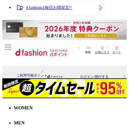
d fashionは毎日お得宣言!!
検索
お気に入り
カート
ご利用可能ポイント
ログイン/発行する
WOMEN
MEN