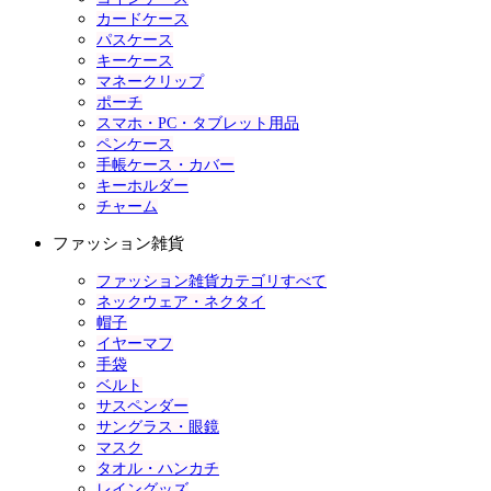
カードケース
パスケース
キーケース
マネークリップ
ポーチ
スマホ・PC・タブレット用品
ペンケース
手帳ケース・カバー
キーホルダー
チャーム
ファッション雑貨
ファッション雑貨カテゴリすべて
ネックウェア・ネクタイ
帽子
イヤーマフ
手袋
ベルト
サスペンダー
サングラス・眼鏡
マスク
タオル・ハンカチ
レイングッズ