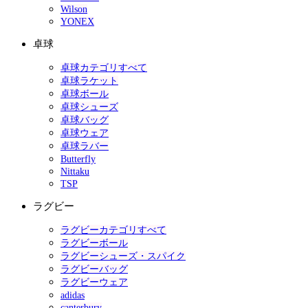
Wilson
YONEX
卓球
卓球カテゴリすべて
卓球ラケット
卓球ボール
卓球シューズ
卓球バッグ
卓球ウェア
卓球ラバー
Butterfly
Nittaku
TSP
ラグビー
ラグビーカテゴリすべて
ラグビーボール
ラグビーシューズ・スパイク
ラグビーバッグ
ラグビーウェア
adidas
canterbury