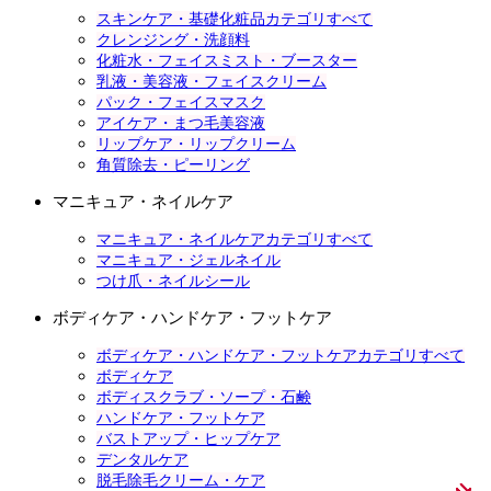
スキンケア・基礎化粧品カテゴリすべて
クレンジング・洗顔料
化粧水・フェイスミスト・ブースター
乳液・美容液・フェイスクリーム
パック・フェイスマスク
アイケア・まつ毛美容液
リップケア・リップクリーム
角質除去・ピーリング
マニキュア・ネイルケア
マニキュア・ネイルケアカテゴリすべて
マニキュア・ジェルネイル
つけ爪・ネイルシール
ボディケア・ハンドケア・フットケア
ボディケア・ハンドケア・フットケアカテゴリすべて
ボディケア
ボディスクラブ・ソープ・石鹸
ハンドケア・フットケア
バストアップ・ヒップケア
デンタルケア
脱毛除毛クリーム・ケア