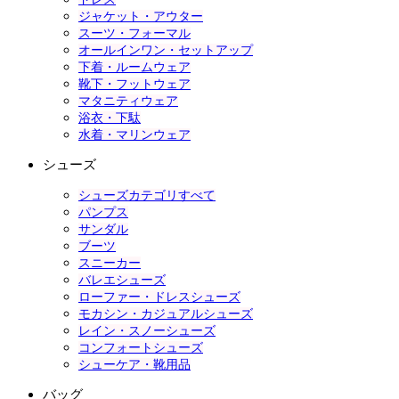
ジャケット・アウター
スーツ・フォーマル
オールインワン・セットアップ
下着・ルームウェア
靴下・フットウェア
マタニティウェア
浴衣・下駄
水着・マリンウェア
シューズ
シューズカテゴリすべて
パンプス
サンダル
ブーツ
スニーカー
バレエシューズ
ローファー・ドレスシューズ
モカシン・カジュアルシューズ
レイン・スノーシューズ
コンフォートシューズ
シューケア・靴用品
バッグ