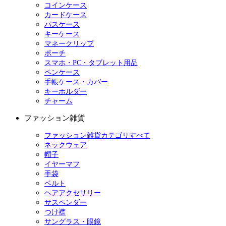
コインケース
カードケース
パスケース
キーケース
マネークリップ
ポーチ
スマホ・PC・タブレット用品
ペンケース
手帳ケース・カバー
キーホルダー
チャーム
ファッション雑貨
ファッション雑貨カテゴリすべて
ネックウェア
帽子
イヤーマフ
手袋
ベルト
ヘアアクセサリー
サスペンダー
つけ襟
サングラス・眼鏡