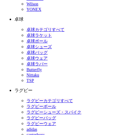
Wilson
YONEX
卓球
卓球カテゴリすべて
卓球ラケット
卓球ボール
卓球シューズ
卓球バッグ
卓球ウェア
卓球ラバー
Butterfly
Nittaku
TSP
ラグビー
ラグビーカテゴリすべて
ラグビーボール
ラグビーシューズ・スパイク
ラグビーバッグ
ラグビーウェア
adidas
canterbury