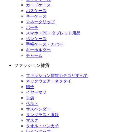
カードケース
パスケース
キーケース
マネークリップ
ポーチ
スマホ・PC・タブレット用品
ペンケース
手帳ケース・カバー
キーホルダー
チャーム
ファッション雑貨
ファッション雑貨カテゴリすべて
ネックウェア・ネクタイ
帽子
イヤーマフ
手袋
ベルト
サスペンダー
サングラス・眼鏡
マスク
タオル・ハンカチ
レイングッズ