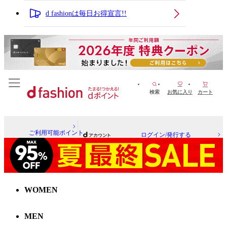
d fashionは毎日お得宣言!!
検索
お気に入り
カート
ご利用可能ポイント
ログイン/発行する
WOMEN
MEN