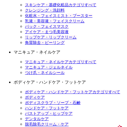
スキンケア・基礎化粧品カテゴリすべて
クレンジング・洗顔料
化粧水・フェイスミスト・ブースター
乳液・美容液・フェイスクリーム
パック・フェイスマスク
アイケア・まつ毛美容液
リップケア・リップクリーム
角質除去・ピーリング
マニキュア・ネイルケア
マニキュア・ネイルケアカテゴリすべて
マニキュア・ジェルネイル
つけ爪・ネイルシール
ボディケア・ハンドケア・フットケア
ボディケア・ハンドケア・フットケアカテゴリすべて
ボディケア
ボディスクラブ・ソープ・石鹸
ハンドケア・フットケア
バストアップ・ヒップケア
デンタルケア
脱毛除毛クリーム・ケア