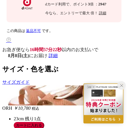
dカード利用で、
ポイント
3
倍
：
294
P
今なら
、エントリーで最大
倍！
詳細
この商品は
返品不可
です。
お急ぎ便なら
16時間57分21秒
以内
のお支払いで
8月8日(土)
にお届け
詳細
サイズ・色を選ぶ
サイズガイド
ORH
￥10,780
税込
23cm
残り1点
カートに入れる