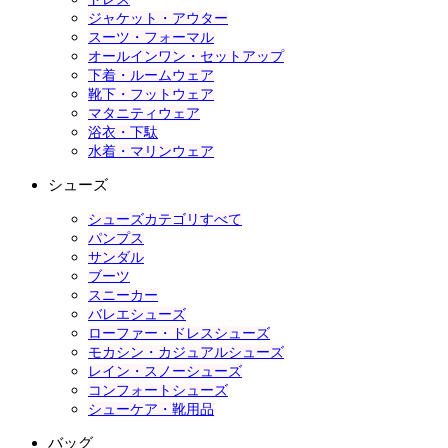
ジャケット・アウター
スーツ・フォーマル
オールインワン・セットアップ
下着・ルームウェア
靴下・フットウェア
マタニティウェア
浴衣・下駄
水着・マリンウェア
シューズ
シューズカテゴリすべて
パンプス
サンダル
ブーツ
スニーカー
バレエシューズ
ローファー・ドレスシューズ
モカシン・カジュアルシューズ
レイン・スノーシューズ
コンフォートシューズ
シューケア・靴用品
バッグ