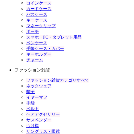
コインケース
カードケース
パスケース
キーケース
マネークリップ
ポーチ
スマホ・PC・タブレット用品
ペンケース
手帳ケース・カバー
キーホルダー
チャーム
ファッション雑貨
ファッション雑貨カテゴリすべて
ネックウェア
帽子
イヤーマフ
手袋
ベルト
ヘアアクセサリー
サスペンダー
つけ襟
サングラス・眼鏡