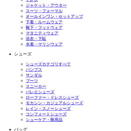
ジャケット・アウター
スーツ・フォーマル
オールインワン・セットアップ
下着・ルームウェア
靴下・フットウェア
マタニティウェア
浴衣・下駄
水着・マリンウェア
シューズ
シューズカテゴリすべて
パンプス
サンダル
ブーツ
スニーカー
バレエシューズ
ローファー・ドレスシューズ
モカシン・カジュアルシューズ
レイン・スノーシューズ
コンフォートシューズ
シューケア・靴用品
バッグ