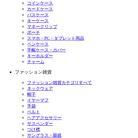
コインケース
カードケース
パスケース
キーケース
マネークリップ
ポーチ
スマホ・PC・タブレット用品
ペンケース
手帳ケース・カバー
キーホルダー
チャーム
ファッション雑貨
ファッション雑貨カテゴリすべて
ネックウェア
帽子
イヤーマフ
手袋
ベルト
ヘアアクセサリー
サスペンダー
つけ襟
サングラス・眼鏡