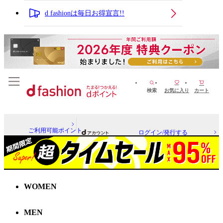
d fashionは毎日お得宣言!!
検索
お気に入り
カート
ご利用可能ポイント
ログイン/発行する
WOMEN
MEN