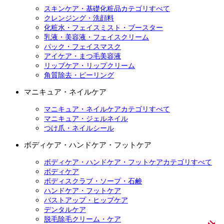
スキンケア・基礎化粧品カテゴリすべて
クレンジング・洗顔料
化粧水・フェイスミスト・ブースター
乳液・美容液・フェイスクリーム
パック・フェイスマスク
アイケア・まつ毛美容液
リップケア・リップクリーム
角質除去・ピーリング
マニキュア・ネイルケア
マニキュア・ネイルケアカテゴリすべて
マニキュア・ジェルネイル
つけ爪・ネイルシール
ボディケア・ハンドケア・フットケア
ボディケア・ハンドケア・フットケアカテゴリすべて
ボディケア
ボディスクラブ・ソープ・石鹸
ハンドケア・フットケア
バストアップ・ヒップケア
デンタルケア
脱毛除毛クリーム・ケア