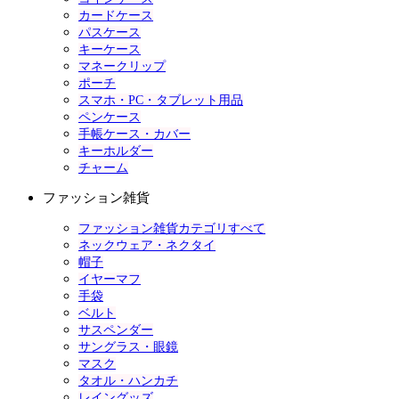
カードケース
パスケース
キーケース
マネークリップ
ポーチ
スマホ・PC・タブレット用品
ペンケース
手帳ケース・カバー
キーホルダー
チャーム
ファッション雑貨
ファッション雑貨カテゴリすべて
ネックウェア・ネクタイ
帽子
イヤーマフ
手袋
ベルト
サスペンダー
サングラス・眼鏡
マスク
タオル・ハンカチ
レイングッズ