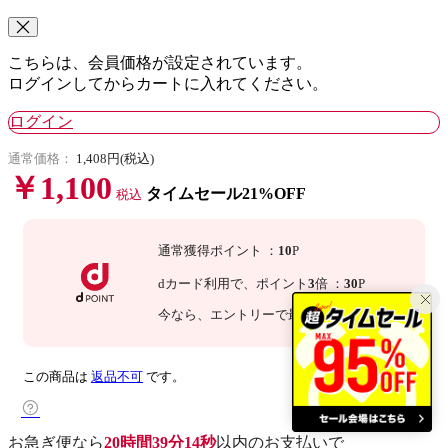
こちらは、会員価格が設定されています。
ログインしてからカートに入れてください。
ログイン
通常価格：
1,408円(税込)
￥1,100
タイムセール21%OFF
税込
通常獲得ポイント
：
10
P
dカード利用で、
ポイント
3
倍
：
30
P
今なら
、エントリーで最大
倍！
詳細
この商品は
返品不可
です。
お急ぎ便なら
20時間39分13秒
以内
のお支払いで