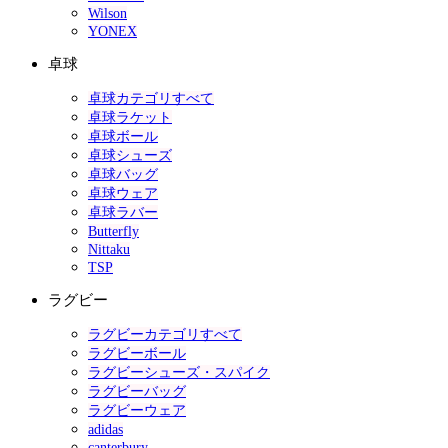
Wilson
YONEX
卓球
卓球カテゴリすべて
卓球ラケット
卓球ボール
卓球シューズ
卓球バッグ
卓球ウェア
卓球ラバー
Butterfly
Nittaku
TSP
ラグビー
ラグビーカテゴリすべて
ラグビーボール
ラグビーシューズ・スパイク
ラグビーバッグ
ラグビーウェア
adidas
canterbury