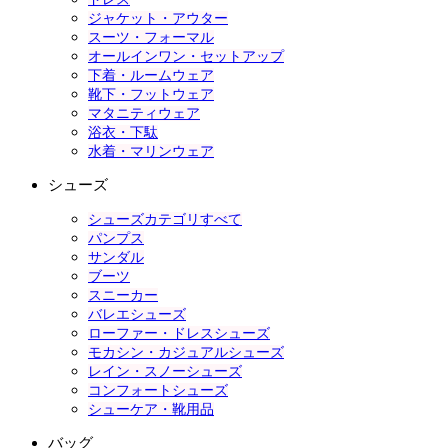
ジャケット・アウター
スーツ・フォーマル
オールインワン・セットアップ
下着・ルームウェア
靴下・フットウェア
マタニティウェア
浴衣・下駄
水着・マリンウェア
シューズ
シューズカテゴリすべて
パンプス
サンダル
ブーツ
スニーカー
バレエシューズ
ローファー・ドレスシューズ
モカシン・カジュアルシューズ
レイン・スノーシューズ
コンフォートシューズ
シューケア・靴用品
バッグ