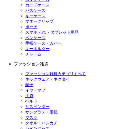
カードケース
パスケース
キーケース
マネークリップ
ポーチ
スマホ・PC・タブレット用品
ペンケース
手帳ケース・カバー
キーホルダー
チャーム
ファッション雑貨
ファッション雑貨カテゴリすべて
ネックウェア・ネクタイ
帽子
イヤーマフ
手袋
ベルト
サスペンダー
サングラス・眼鏡
マスク
タオル・ハンカチ
レイングッズ