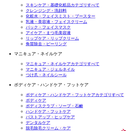
スキンケア・基礎化粧品カテゴリすべて
クレンジング・洗顔料
化粧水・フェイスミスト・ブースター
乳液・美容液・フェイスクリーム
パック・フェイスマスク
アイケア・まつ毛美容液
リップケア・リップクリーム
角質除去・ピーリング
マニキュア・ネイルケア
マニキュア・ネイルケアカテゴリすべて
マニキュア・ジェルネイル
つけ爪・ネイルシール
ボディケア・ハンドケア・フットケア
ボディケア・ハンドケア・フットケアカテゴリすべて
ボディケア
ボディスクラブ・ソープ・石鹸
ハンドケア・フットケア
バストアップ・ヒップケア
デンタルケア
脱毛除毛クリーム・ケア