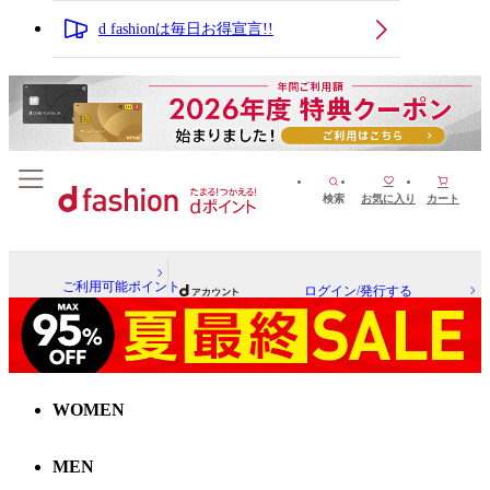
d fashionは毎日お得宣言!!
検索
お気に入り
カート
ご利用可能ポイント
ログイン/発行する
WOMEN
MEN