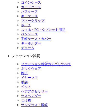
コインケース
カードケース
パスケース
キーケース
マネークリップ
ポーチ
スマホ・PC・タブレット用品
ペンケース
手帳ケース・カバー
キーホルダー
チャーム
ファッション雑貨
ファッション雑貨カテゴリすべて
ネックウェア
帽子
イヤーマフ
手袋
ベルト
ヘアアクセサリー
サスペンダー
つけ襟
サングラス・眼鏡