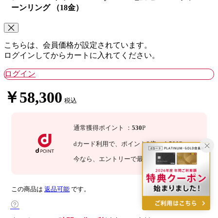
ーンリング （18金）
こちらは、会員価格が設定されています。
ログインしてからカートに入れてください。
ログイン
￥58,300
税込
通常獲得ポイント
：
530
P
dカード利用で、
ポイント
3
倍
：
1,590
P
今なら
、エントリーで最大
倍！
詳細
この商品は
返品可能
です。