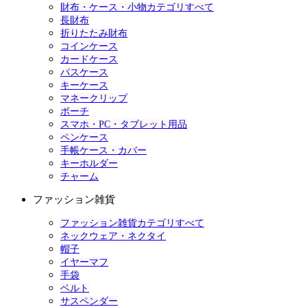
財布・ケース・小物カテゴリすべて
長財布
折りたたみ財布
コインケース
カードケース
パスケース
キーケース
マネークリップ
ポーチ
スマホ・PC・タブレット用品
ペンケース
手帳ケース・カバー
キーホルダー
チャーム
ファッション雑貨
ファッション雑貨カテゴリすべて
ネックウェア・ネクタイ
帽子
イヤーマフ
手袋
ベルト
サスペンダー