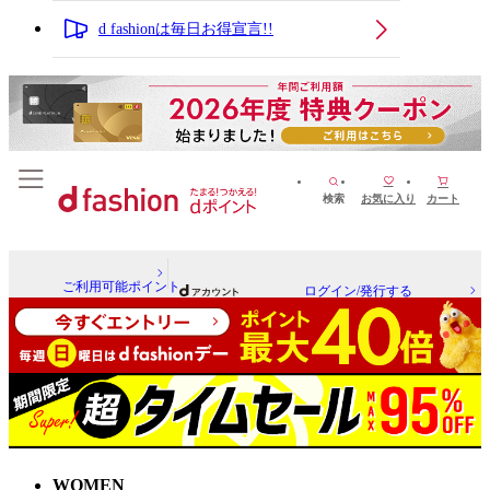
d fashionは毎日お得宣言!!
検索
お気に入り
カート
ご利用可能ポイント
ログイン/発行する
WOMEN