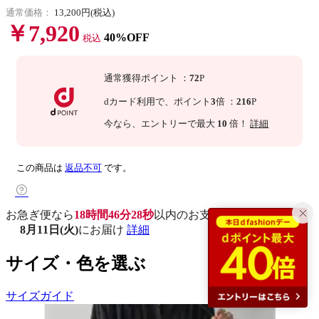
通常価格：
13,200円(税込)
￥7,920
40%OFF
税込
通常獲得ポイント
：
72
P
dカード利用で、
ポイント
3
倍
：
216
P
今なら
、エントリーで最大
10
倍！
詳細
この商品は
返品不可
です。
お急ぎ便なら
18時間46分27秒
以内
のお支払いで
8月11日(火)
にお届け
詳細
サイズ・色を選ぶ
サイズガイド