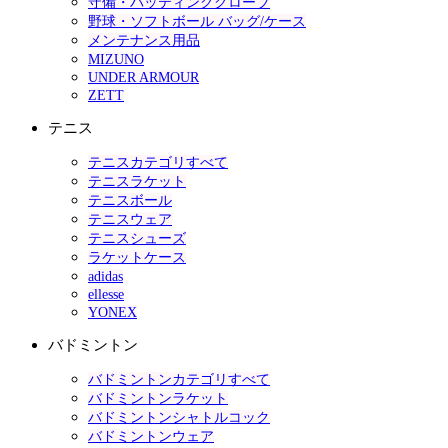
守備・バッティンググローブ
野球・ソフトボール バッグ/ケース
メンテナンス用品
MIZUNO
UNDER ARMOUR
ZETT
テニス
テニスカテゴリすべて
テニスラケット
テニスボール
テニスウェア
テニスシューズ
ラケットケース
adidas
ellesse
YONEX
バドミントン
バドミントンカテゴリすべて
バドミントンラケット
バドミントンシャトルコック
バドミントンウェア