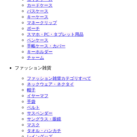
カードケース
パスケース
キーケース
マネークリップ
ポーチ
スマホ・PC・タブレット用品
ペンケース
手帳ケース・カバー
キーホルダー
チャーム
ファッション雑貨
ファッション雑貨カテゴリすべて
ネックウェア・ネクタイ
帽子
イヤーマフ
手袋
ベルト
サスペンダー
サングラス・眼鏡
マスク
タオル・ハンカチ
レイングッズ