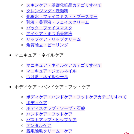
スキンケア・基礎化粧品カテゴリすべて
クレンジング・洗顔料
化粧水・フェイスミスト・ブースター
乳液・美容液・フェイスクリーム
パック・フェイスマスク
アイケア・まつ毛美容液
リップケア・リップクリーム
角質除去・ピーリング
マニキュア・ネイルケア
マニキュア・ネイルケアカテゴリすべて
マニキュア・ジェルネイル
つけ爪・ネイルシール
ボディケア・ハンドケア・フットケア
ボディケア・ハンドケア・フットケアカテゴリすべて
ボディケア
ボディスクラブ・ソープ・石鹸
ハンドケア・フットケア
バストアップ・ヒップケア
デンタルケア
脱毛除毛クリーム・ケア