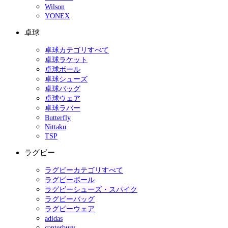
Wilson
YONEX
卓球
卓球カテゴリすべて
卓球ラケット
卓球ボール
卓球シューズ
卓球バッグ
卓球ウェア
卓球ラバー
Butterfly
Nittaku
TSP
ラグビー
ラグビーカテゴリすべて
ラグビーボール
ラグビーシューズ・スパイク
ラグビーバッグ
ラグビーウェア
adidas
canterbury