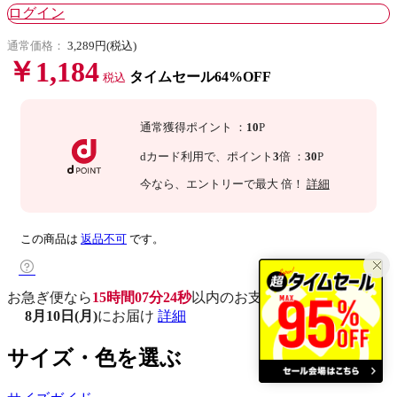
ログイン
通常価格：
3,289円(税込)
￥1,184
タイムセール64%OFF
税込
通常獲得ポイント
：
10
P
dカード利用で、
ポイント
3
倍
：
30
P
今なら
、エントリーで最大
倍！
詳細
この商品は
返品不可
です。
お急ぎ便なら
15時間07分23秒
以内
のお支払いで
8月10日(月)
にお届け
詳細
サイズ・色を選ぶ