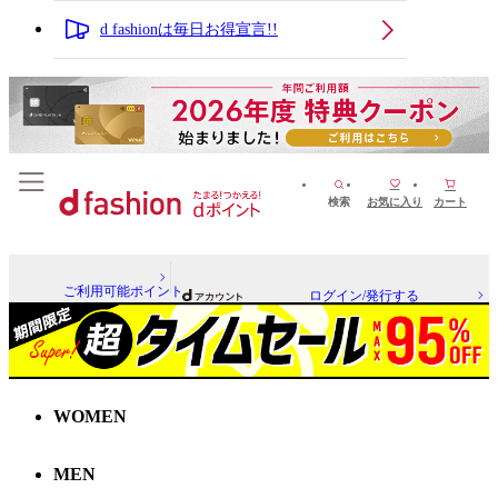
d fashionは毎日お得宣言!!
検索
お気に入り
カート
ご利用可能ポイント
ログイン/発行する
WOMEN
MEN