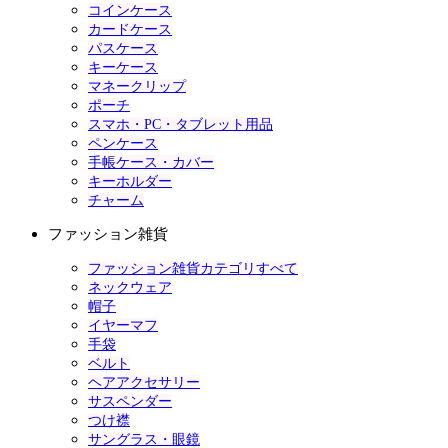
コインケース
カードケース
パスケース
キーケース
マネークリップ
ポーチ
スマホ・PC・タブレット用品
ペンケース
手帳ケース・カバー
キーホルダー
チャーム
ファッション雑貨
ファッション雑貨カテゴリすべて
ネックウェア
帽子
イヤーマフ
手袋
ベルト
ヘアアクセサリー
サスペンダー
つけ襟
サングラス・眼鏡