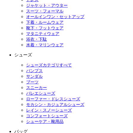
ジャケット・アウター
スーツ・フォーマル
オールインワン・セットアップ
下着・ルームウェア
靴下・フットウェア
マタニティウェア
浴衣・下駄
水着・マリンウェア
シューズ
シューズカテゴリすべて
パンプス
サンダル
ブーツ
スニーカー
バレエシューズ
ローファー・ドレスシューズ
モカシン・カジュアルシューズ
レイン・スノーシューズ
コンフォートシューズ
シューケア・靴用品
バッグ