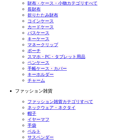
財布・ケース・小物カテゴリすべて
長財布
折りたたみ財布
コインケース
カードケース
パスケース
キーケース
マネークリップ
ポーチ
スマホ・PC・タブレット用品
ペンケース
手帳ケース・カバー
キーホルダー
チャーム
ファッション雑貨
ファッション雑貨カテゴリすべて
ネックウェア・ネクタイ
帽子
イヤーマフ
手袋
ベルト
サスペンダー