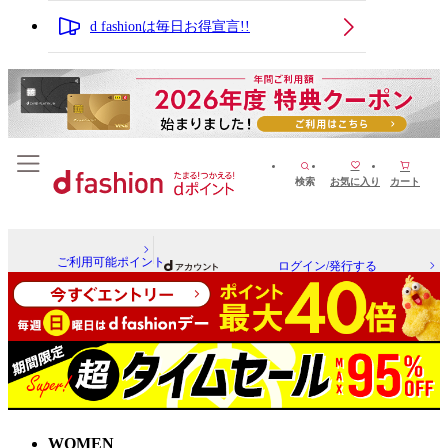
d fashionは毎日お得宣言!!
検索
お気に入り
カート
ご利用可能ポイント
ログイン/発行する
WOMEN