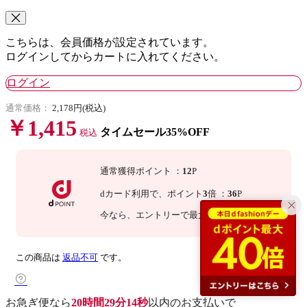
こちらは、会員価格が設定されています。
ログインしてからカートに入れてください。
ログイン
通常価格：
2,178円(税込)
￥1,415
タイムセール35%OFF
税込
通常獲得ポイント
：
12
P
dカード利用で、
ポイント
3
倍
：
36
P
今なら
、エントリーで最大
20
倍！
詳細
この商品は
返品不可
です。
お急ぎ便なら
20時間29分13秒
以内
のお支払いで