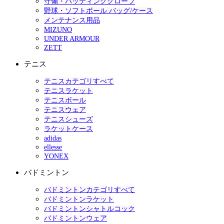
守備・バッティンググローブ
野球・ソフトボール バッグ/ケース
メンテナンス用品
MIZUNO
UNDER ARMOUR
ZETT
テニス
テニスカテゴリすべて
テニスラケット
テニスボール
テニスウェア
テニスシューズ
ラケットケース
adidas
ellesse
YONEX
バドミントン
バドミントンカテゴリすべて
バドミントンラケット
バドミントンシャトルコック
バドミントンウェア