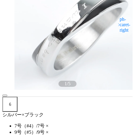
1
/
5
6
シルバー×ブラック
7号（#4）/7号
×
9号（#5）/9号
×