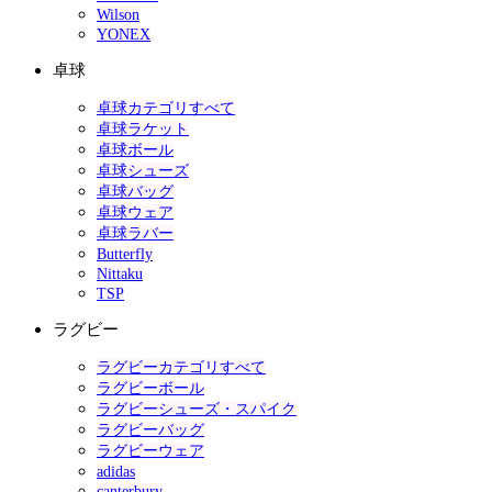
Wilson
YONEX
卓球
卓球カテゴリすべて
卓球ラケット
卓球ボール
卓球シューズ
卓球バッグ
卓球ウェア
卓球ラバー
Butterfly
Nittaku
TSP
ラグビー
ラグビーカテゴリすべて
ラグビーボール
ラグビーシューズ・スパイク
ラグビーバッグ
ラグビーウェア
adidas
canterbury