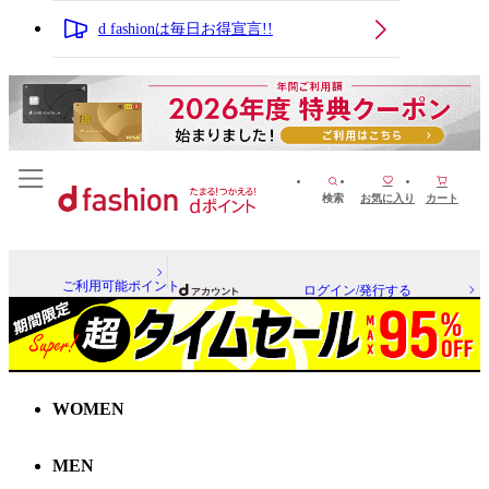
d fashionは毎日お得宣言!!
検索
お気に入り
カート
ご利用可能ポイント
ログイン/発行する
WOMEN
MEN