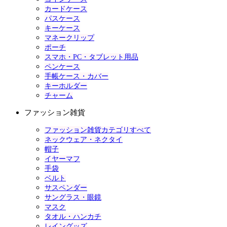
カードケース
パスケース
キーケース
マネークリップ
ポーチ
スマホ・PC・タブレット用品
ペンケース
手帳ケース・カバー
キーホルダー
チャーム
ファッション雑貨
ファッション雑貨カテゴリすべて
ネックウェア・ネクタイ
帽子
イヤーマフ
手袋
ベルト
サスペンダー
サングラス・眼鏡
マスク
タオル・ハンカチ
レイングッズ