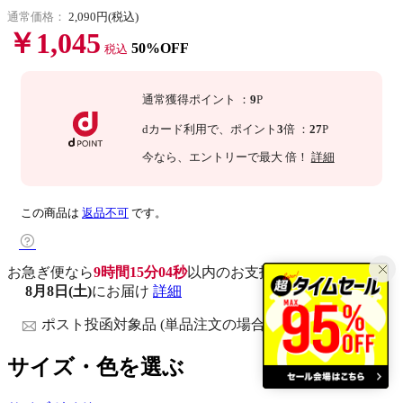
通常価格：
2,090円(税込)
￥1,045
50%OFF
税込
通常獲得ポイント
：
9
P
dカード利用で、
ポイント
3
倍
：
27
P
今なら
、エントリーで最大
倍！
詳細
この商品は
返品不可
です。
お急ぎ便なら
9時間15分04秒
以内
のお支払いで
8月8日(土)
にお届け
詳細
ポスト投函対象品 (単品注文の場合)
サイズ・色を選ぶ