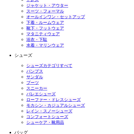
ジャケット・アウター
スーツ・フォーマル
オールインワン・セットアップ
下着・ルームウェア
靴下・フットウェア
マタニティウェア
浴衣・下駄
水着・マリンウェア
シューズ
シューズカテゴリすべて
パンプス
サンダル
ブーツ
スニーカー
バレエシューズ
ローファー・ドレスシューズ
モカシン・カジュアルシューズ
レイン・スノーシューズ
コンフォートシューズ
シューケア・靴用品
バッグ