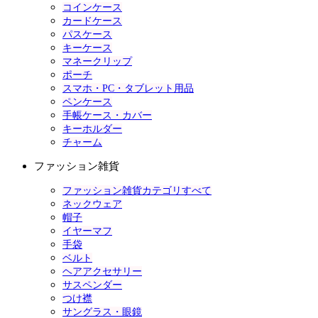
コインケース
カードケース
パスケース
キーケース
マネークリップ
ポーチ
スマホ・PC・タブレット用品
ペンケース
手帳ケース・カバー
キーホルダー
チャーム
ファッション雑貨
ファッション雑貨カテゴリすべて
ネックウェア
帽子
イヤーマフ
手袋
ベルト
ヘアアクセサリー
サスペンダー
つけ襟
サングラス・眼鏡