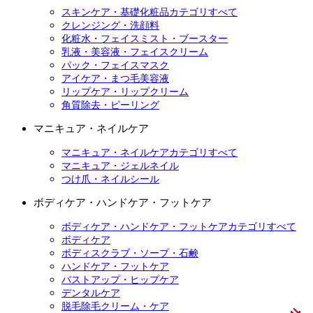
スキンケア・基礎化粧品カテゴリすべて
クレンジング・洗顔料
化粧水・フェイスミスト・ブースター
乳液・美容液・フェイスクリーム
パック・フェイスマスク
アイケア・まつ毛美容液
リップケア・リップクリーム
角質除去・ピーリング
マニキュア・ネイルケア
マニキュア・ネイルケアカテゴリすべて
マニキュア・ジェルネイル
つけ爪・ネイルシール
ボディケア・ハンドケア・フットケア
ボディケア・ハンドケア・フットケアカテゴリすべて
ボディケア
ボディスクラブ・ソープ・石鹸
ハンドケア・フットケア
バストアップ・ヒップケア
デンタルケア
脱毛除毛クリーム・ケア