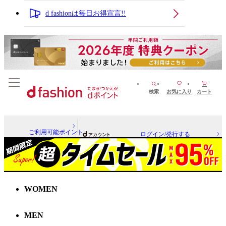
d fashionは毎日お得宣言!!
検索
お気に入り
カート
ご利用可能ポイント
ログイン/発行する
WOMEN
MEN