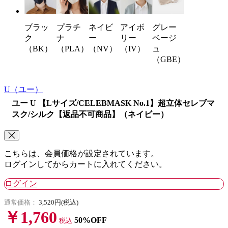
ブラッ
プラチ
ネイビ
アイボ
グレー
ク
ナ
ー
リー
ベージ
（BK）
（PLA）
（NV）
（IV）
ュ
（GBE）
U
（ユー）
ユー U 【Lサイズ/CELEBMASK No.1】超立体セレブマ
スク/シルク【返品不可商品】（ネイビー）
こちらは、会員価格が設定されています。
ログインしてからカートに入れてください。
ログイン
通常価格：
3,520円(税込)
￥1,760
50%OFF
税込