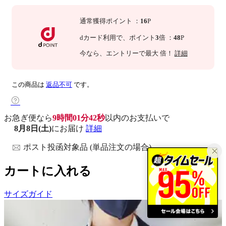
通常獲得ポイント
：
16
P
dカード利用で、
ポイント
3
倍
：
48
P
今なら
、エントリーで最大
倍！
詳細
この商品は
返品不可
です。
お急ぎ便なら
9時間01分40秒
以内
のお支払いで
8月8日(土)
にお届け
詳細
ポスト投函対象品 (単品注文の場合)
カートに入れる
サイズガイド