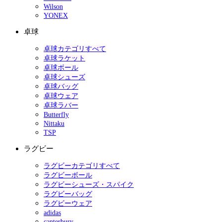
Wilson
YONEX
卓球
卓球カテゴリすべて
卓球ラケット
卓球ボール
卓球シューズ
卓球バッグ
卓球ウェア
卓球ラバー
Butterfly
Nittaku
TSP
ラグビー
ラグビーカテゴリすべて
ラグビーボール
ラグビーシューズ・スパイク
ラグビーバッグ
ラグビーウェア
adidas
canterbury