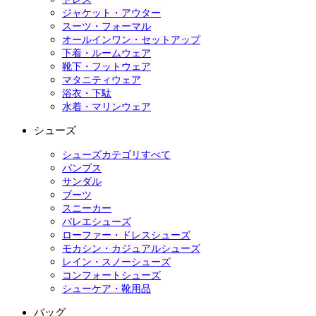
ジャケット・アウター
スーツ・フォーマル
オールインワン・セットアップ
下着・ルームウェア
靴下・フットウェア
マタニティウェア
浴衣・下駄
水着・マリンウェア
シューズ
シューズカテゴリすべて
パンプス
サンダル
ブーツ
スニーカー
バレエシューズ
ローファー・ドレスシューズ
モカシン・カジュアルシューズ
レイン・スノーシューズ
コンフォートシューズ
シューケア・靴用品
バッグ