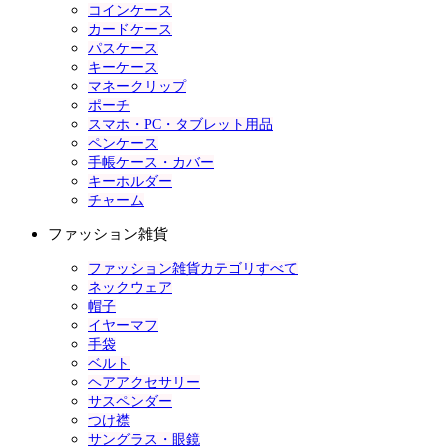
コインケース
カードケース
パスケース
キーケース
マネークリップ
ポーチ
スマホ・PC・タブレット用品
ペンケース
手帳ケース・カバー
キーホルダー
チャーム
ファッション雑貨
ファッション雑貨カテゴリすべて
ネックウェア
帽子
イヤーマフ
手袋
ベルト
ヘアアクセサリー
サスペンダー
つけ襟
サングラス・眼鏡