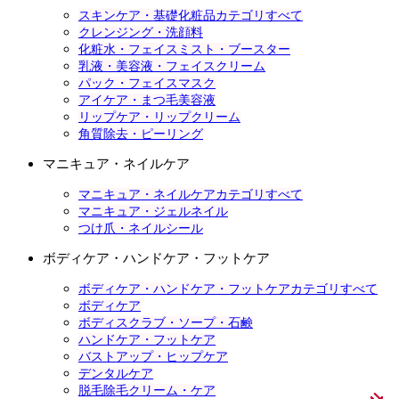
スキンケア・基礎化粧品カテゴリすべて
クレンジング・洗顔料
化粧水・フェイスミスト・ブースター
乳液・美容液・フェイスクリーム
パック・フェイスマスク
アイケア・まつ毛美容液
リップケア・リップクリーム
角質除去・ピーリング
マニキュア・ネイルケア
マニキュア・ネイルケアカテゴリすべて
マニキュア・ジェルネイル
つけ爪・ネイルシール
ボディケア・ハンドケア・フットケア
ボディケア・ハンドケア・フットケアカテゴリすべて
ボディケア
ボディスクラブ・ソープ・石鹸
ハンドケア・フットケア
バストアップ・ヒップケア
デンタルケア
脱毛除毛クリーム・ケア