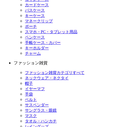
カードケース
パスケース
キーケース
マネークリップ
ポーチ
スマホ・PC・タブレット用品
ペンケース
手帳ケース・カバー
キーホルダー
チャーム
ファッション雑貨
ファッション雑貨カテゴリすべて
ネックウェア・ネクタイ
帽子
イヤーマフ
手袋
ベルト
サスペンダー
サングラス・眼鏡
マスク
タオル・ハンカチ
レイングッズ