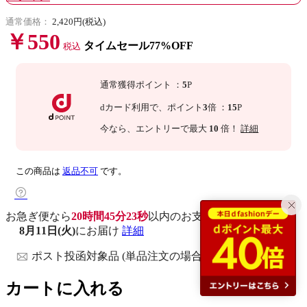
通常価格：
2,420円(税込)
￥550
タイムセール77%OFF
税込
通常獲得ポイント
：
5
P
dカード利用で、
ポイント
3
倍
：
15
P
今なら
、エントリーで最大
10
倍！
詳細
この商品は
返品不可
です。
お急ぎ便なら
20時間45分22秒
以内
のお支払いで
8月11日(火)
にお届け
詳細
ポスト投函対象品 (単品注文の場合)
カートに入れる