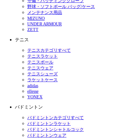
守備・バッティンググローブ
野球・ソフトボール バッグ/ケース
メンテナンス用品
MIZUNO
UNDER ARMOUR
ZETT
テニス
テニスカテゴリすべて
テニスラケット
テニスボール
テニスウェア
テニスシューズ
ラケットケース
adidas
ellesse
YONEX
バドミントン
バドミントンカテゴリすべて
バドミントンラケット
バドミントンシャトルコック
バドミントンウェア