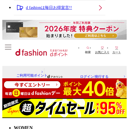
d fashionは毎日お得宣言!!
検索
お気に入り
カート
ご利用可能ポイント
ログイン/発行する
WOMEN