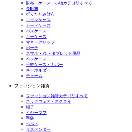
財布・ケース・小物カテゴリすべて
長財布
折りたたみ財布
コインケース
カードケース
パスケース
キーケース
マネークリップ
ポーチ
スマホ・PC・タブレット用品
ペンケース
手帳ケース・カバー
キーホルダー
チャーム
ファッション雑貨
ファッション雑貨カテゴリすべて
ネックウェア・ネクタイ
帽子
イヤーマフ
手袋
ベルト
サスペンダー