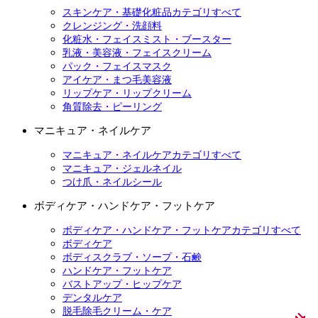
スキンケア・基礎化粧品カテゴリすべて
クレンジング・洗顔料
化粧水・フェイスミスト・ブースター
乳液・美容液・フェイスクリーム
パック・フェイスマスク
アイケア・まつ毛美容液
リップケア・リップクリーム
角質除去・ピーリング
マニキュア・ネイルケア
マニキュア・ネイルケアカテゴリすべて
マニキュア・ジェルネイル
つけ爪・ネイルシール
ボディケア・ハンドケア・フットケア
ボディケア・ハンドケア・フットケアカテゴリすべて
ボディケア
ボディスクラブ・ソープ・石鹸
ハンドケア・フットケア
バストアップ・ヒップケア
デンタルケア
脱毛除毛クリーム・ケア