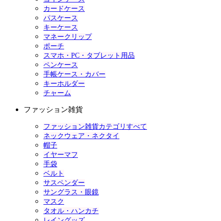
カードケース
パスケース
キーケース
マネークリップ
ポーチ
スマホ・PC・タブレット用品
ペンケース
手帳ケース・カバー
キーホルダー
チャーム
ファッション雑貨
ファッション雑貨カテゴリすべて
ネックウェア・ネクタイ
帽子
イヤーマフ
手袋
ベルト
サスペンダー
サングラス・眼鏡
マスク
タオル・ハンカチ
レイングッズ