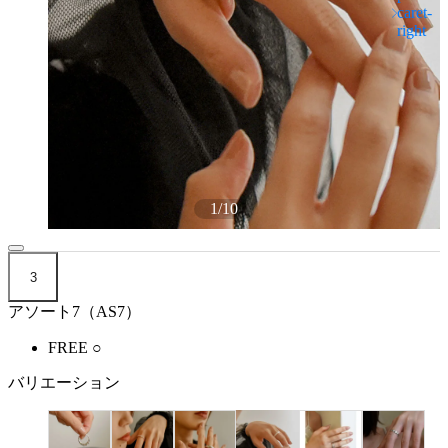
1
/
10
3
アソート7（AS7）
FREE
○
バリエーション