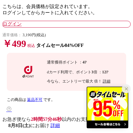
こちらは、会員価格が設定されています。
ログインしてからカートに入れてください。
ログイン
通常価格：
3,190円(税込)
￥499
タイムセール84%OFF
税込
通常獲得ポイント
：
4
P
dカード利用で、
ポイント
3
倍
：
12
P
今なら
、エントリーで最大
倍！
詳細
この商品は
返品不可
です。
お急ぎ便なら
2時間57分45秒
以内
のお支払いで
8月8日(土)
にお届け
詳細