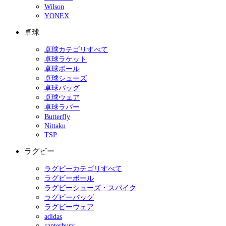
Wilson
YONEX
卓球
卓球カテゴリすべて
卓球ラケット
卓球ボール
卓球シューズ
卓球バッグ
卓球ウェア
卓球ラバー
Butterfly
Nittaku
TSP
ラグビー
ラグビーカテゴリすべて
ラグビーボール
ラグビーシューズ・スパイク
ラグビーバッグ
ラグビーウェア
adidas
canterbury