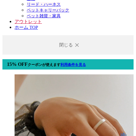
リード・ハーネス
ペットキャリーバック
ペット雑貨・家具
アウトレット
ホーム TOP
閉じる
15% OFF
クーポン
が使えます
利用条件を見る