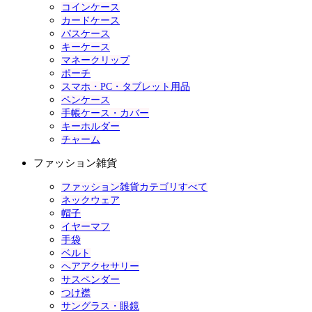
コインケース
カードケース
パスケース
キーケース
マネークリップ
ポーチ
スマホ・PC・タブレット用品
ペンケース
手帳ケース・カバー
キーホルダー
チャーム
ファッション雑貨
ファッション雑貨カテゴリすべて
ネックウェア
帽子
イヤーマフ
手袋
ベルト
ヘアアクセサリー
サスペンダー
つけ襟
サングラス・眼鏡