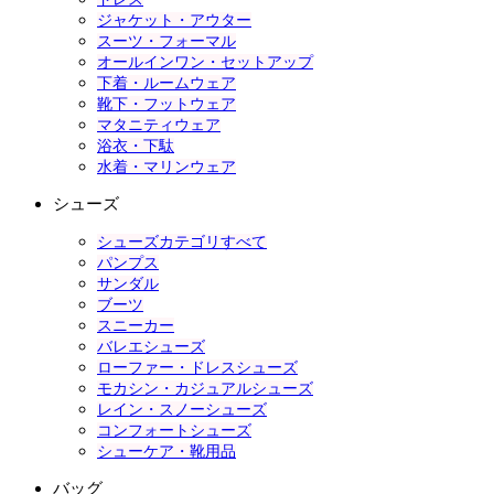
ジャケット・アウター
スーツ・フォーマル
オールインワン・セットアップ
下着・ルームウェア
靴下・フットウェア
マタニティウェア
浴衣・下駄
水着・マリンウェア
シューズ
シューズカテゴリすべて
パンプス
サンダル
ブーツ
スニーカー
バレエシューズ
ローファー・ドレスシューズ
モカシン・カジュアルシューズ
レイン・スノーシューズ
コンフォートシューズ
シューケア・靴用品
バッグ