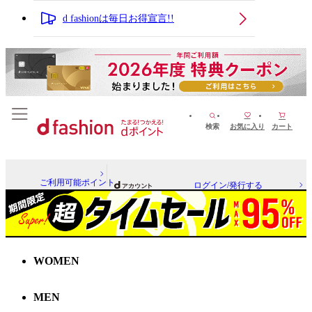
d fashionは毎日お得宣言!!
検索
お気に入り
カート
ご利用可能ポイント
ログイン/発行する
WOMEN
MEN