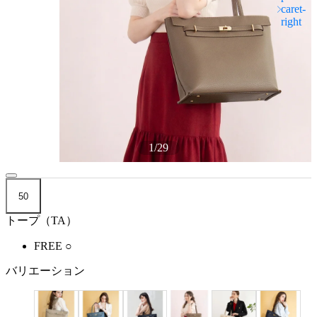
1
/
29
50
トープ（TA）
FREE
○
バリエーション