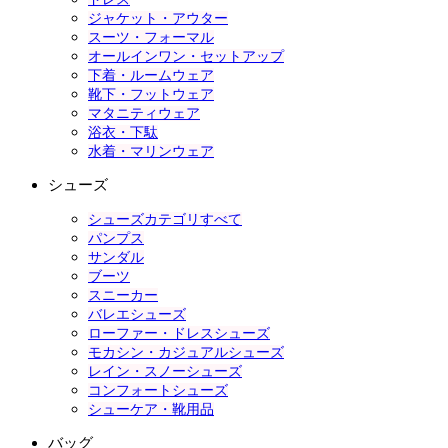
ジャケット・アウター
スーツ・フォーマル
オールインワン・セットアップ
下着・ルームウェア
靴下・フットウェア
マタニティウェア
浴衣・下駄
水着・マリンウェア
シューズ
シューズカテゴリすべて
パンプス
サンダル
ブーツ
スニーカー
バレエシューズ
ローファー・ドレスシューズ
モカシン・カジュアルシューズ
レイン・スノーシューズ
コンフォートシューズ
シューケア・靴用品
バッグ