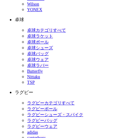
Wilson
YONEX
卓球
卓球カテゴリすべて
卓球ラケット
卓球ボール
卓球シューズ
卓球バッグ
卓球ウェア
卓球ラバー
Butterfly
Nittaku
TSP
ラグビー
ラグビーカテゴリすべて
ラグビーボール
ラグビーシューズ・スパイク
ラグビーバッグ
ラグビーウェア
adidas
canterbury