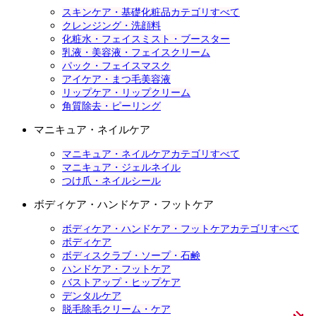
スキンケア・基礎化粧品カテゴリすべて
クレンジング・洗顔料
化粧水・フェイスミスト・ブースター
乳液・美容液・フェイスクリーム
パック・フェイスマスク
アイケア・まつ毛美容液
リップケア・リップクリーム
角質除去・ピーリング
マニキュア・ネイルケア
マニキュア・ネイルケアカテゴリすべて
マニキュア・ジェルネイル
つけ爪・ネイルシール
ボディケア・ハンドケア・フットケア
ボディケア・ハンドケア・フットケアカテゴリすべて
ボディケア
ボディスクラブ・ソープ・石鹸
ハンドケア・フットケア
バストアップ・ヒップケア
デンタルケア
脱毛除毛クリーム・ケア