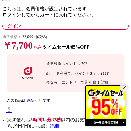
こちらは、会員価格が設定されています。
ログインしてからカートに入れてください。
ログイン
通常価格：
22,000円(税込)
￥7,700
タイムセール65%OFF
税込
通常獲得ポイント
：
70
P
dカード利用で、
ポイント
3
倍
：
210
P
今なら
、エントリーで最大
倍！
詳細
この商品は
返品不可
です。
お急ぎ便なら
5時間13分36秒
以内
のお支払いで
8月9日(日)
にお届け
詳細