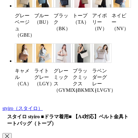
グレー
ブルー
ブラッ
トープ
アイボ
ネイビ
ベージ
（BU）
ク
（TA）
リー
ー
ュ
（BK）
（IV）
（NV）
（GBE）
キャメ
ライト
グレー
ブラッ
ラベン
ル
グレー
ミック
クミッ
ダーグ
（CA）
（LGY）
ス
クス
レー
（GYMIX）
（BKMIX）
（LVGY）
styiro
（スタイロ）
スタイロ styiro ■ドラマ着用■ 【A4対応】ベルト金具ト
ートバッグ（トープ）