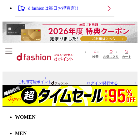
d fashionは毎日お得宣言!!
検索
お気に入り
カート
ご利用可能ポイント
ログイン/発行する
WOMEN
MEN