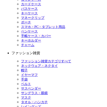
カードケース
パスケース
キーケース
マネークリップ
ポーチ
スマホ・PC・タブレット用品
ペンケース
手帳ケース・カバー
キーホルダー
チャーム
ファッション雑貨
ファッション雑貨カテゴリすべて
ネックウェア・ネクタイ
帽子
イヤーマフ
手袋
ベルト
サスペンダー
サングラス・眼鏡
マスク
タオル・ハンカチ
レイングッズ