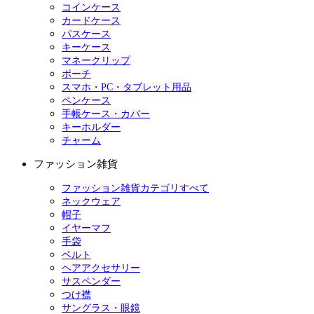
コインケース
カードケース
パスケース
キーケース
マネークリップ
ポーチ
スマホ・PC・タブレット用品
ペンケース
手帳ケース・カバー
キーホルダー
チャーム
ファッション雑貨
ファッション雑貨カテゴリすべて
ネックウェア
帽子
イヤーマフ
手袋
ベルト
ヘアアクセサリー
サスペンダー
つけ襟
サングラス・眼鏡