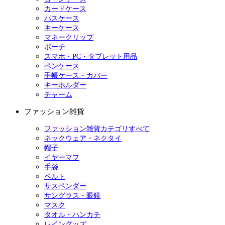
カードケース
パスケース
キーケース
マネークリップ
ポーチ
スマホ・PC・タブレット用品
ペンケース
手帳ケース・カバー
キーホルダー
チャーム
ファッション雑貨
ファッション雑貨カテゴリすべて
ネックウェア・ネクタイ
帽子
イヤーマフ
手袋
ベルト
サスペンダー
サングラス・眼鏡
マスク
タオル・ハンカチ
レイングッズ