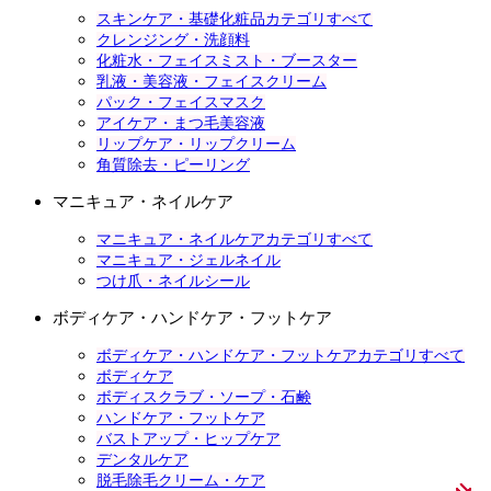
スキンケア・基礎化粧品カテゴリすべて
クレンジング・洗顔料
化粧水・フェイスミスト・ブースター
乳液・美容液・フェイスクリーム
パック・フェイスマスク
アイケア・まつ毛美容液
リップケア・リップクリーム
角質除去・ピーリング
マニキュア・ネイルケア
マニキュア・ネイルケアカテゴリすべて
マニキュア・ジェルネイル
つけ爪・ネイルシール
ボディケア・ハンドケア・フットケア
ボディケア・ハンドケア・フットケアカテゴリすべて
ボディケア
ボディスクラブ・ソープ・石鹸
ハンドケア・フットケア
バストアップ・ヒップケア
デンタルケア
脱毛除毛クリーム・ケア