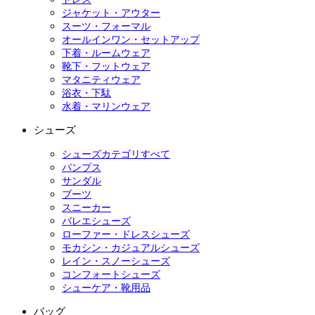
ジャケット・アウター
スーツ・フォーマル
オールインワン・セットアップ
下着・ルームウェア
靴下・フットウェア
マタニティウェア
浴衣・下駄
水着・マリンウェア
シューズ
シューズカテゴリすべて
パンプス
サンダル
ブーツ
スニーカー
バレエシューズ
ローファー・ドレスシューズ
モカシン・カジュアルシューズ
レイン・スノーシューズ
コンフォートシューズ
シューケア・靴用品
バッグ