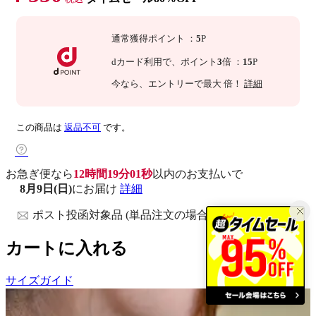
通常獲得ポイント
：
5
P
dカード利用で、
ポイント
3
倍
：
15
P
今なら
、エントリーで最大
倍！
詳細
この商品は
返品不可
です。
お急ぎ便なら
12時間19分00秒
以内
のお支払いで
8月9日(日)
にお届け
詳細
ポスト投函対象品 (単品注文の場合)
カートに入れる
サイズガイド