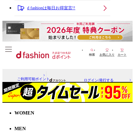
d fashionは毎日お得宣言!!
検索
お気に入り
カート
ご利用可能ポイント
ログイン/発行する
WOMEN
MEN