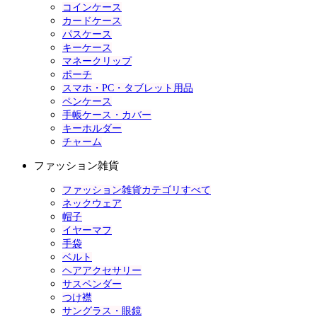
コインケース
カードケース
パスケース
キーケース
マネークリップ
ポーチ
スマホ・PC・タブレット用品
ペンケース
手帳ケース・カバー
キーホルダー
チャーム
ファッション雑貨
ファッション雑貨カテゴリすべて
ネックウェア
帽子
イヤーマフ
手袋
ベルト
ヘアアクセサリー
サスペンダー
つけ襟
サングラス・眼鏡