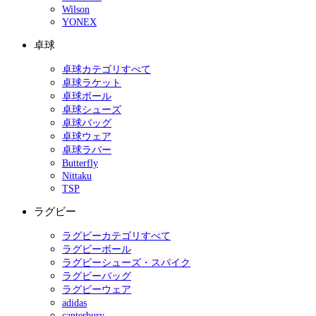
Wilson
YONEX
卓球
卓球カテゴリすべて
卓球ラケット
卓球ボール
卓球シューズ
卓球バッグ
卓球ウェア
卓球ラバー
Butterfly
Nittaku
TSP
ラグビー
ラグビーカテゴリすべて
ラグビーボール
ラグビーシューズ・スパイク
ラグビーバッグ
ラグビーウェア
adidas
canterbury