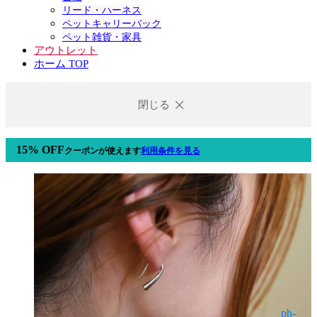
リード・ハーネス
ペットキャリーバック
ペット雑貨・家具
アウトレット
ホーム TOP
閉じる
15% OFF
クーポン
が使えます
利用条件を見る