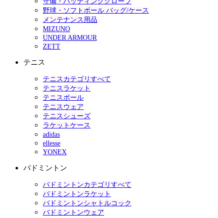
守備・バッティンググローブ
野球・ソフトボール バッグ/ケース
メンテナンス用品
MIZUNO
UNDER ARMOUR
ZETT
テニス
テニスカテゴリすべて
テニスラケット
テニスボール
テニスウェア
テニスシューズ
ラケットケース
adidas
ellesse
YONEX
バドミントン
バドミントンカテゴリすべて
バドミントンラケット
バドミントンシャトルコック
バドミントンウェア