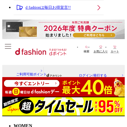
d fashionは毎日お得宣言!!
検索
お気に入り
カート
ご利用可能ポイント
ログイン/発行する
WOMEN