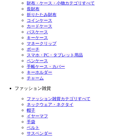
財布・ケース・小物カテゴリすべて
長財布
折りたたみ財布
コインケース
カードケース
パスケース
キーケース
マネークリップ
ポーチ
スマホ・PC・タブレット用品
ペンケース
手帳ケース・カバー
キーホルダー
チャーム
ファッション雑貨
ファッション雑貨カテゴリすべて
ネックウェア・ネクタイ
帽子
イヤーマフ
手袋
ベルト
サスペンダー