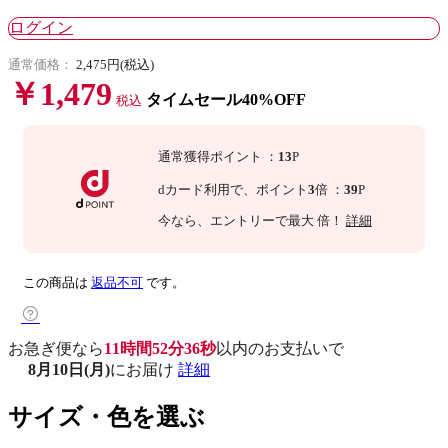
ログイン
通常価格：
2,475円(税込)
￥1,479
タイムセール40%OFF
税込
通常獲得ポイント
：
13
P
dカード利用で、
ポイント
3
倍
：
39
P
今なら
、エントリーで最大
倍！
詳細
この商品は
返品不可
です。
お急ぎ便なら
11時間52分35秒
以内
のお支払いで
8月10日(月)
にお届け
詳細
サイズ・色を選ぶ