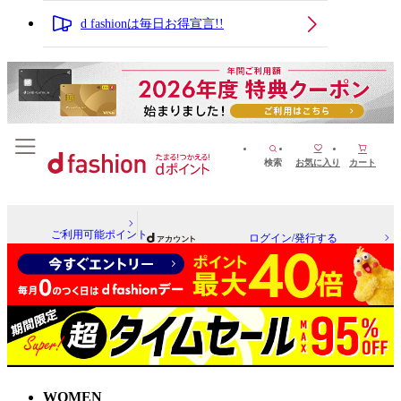
d fashionは毎日お得宣言!!
検索
お気に入り
カート
ご利用可能ポイント
ログイン/発行する
WOMEN