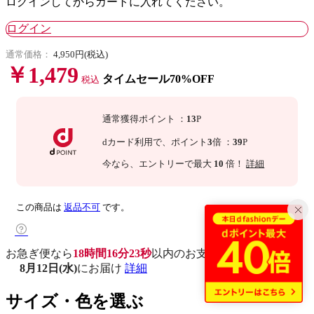
ログインしてからカートに入れてください。
ログイン
通常価格：
4,950円(税込)
￥1,479
タイムセール70%OFF
税込
通常獲得ポイント
：
13
P
dカード利用で、
ポイント
3
倍
：
39
P
今なら
、エントリーで最大
10
倍！
詳細
この商品は
返品不可
です。
お急ぎ便なら
18時間16分22秒
以内
のお支払いで
8月12日(水)
にお届け
詳細
サイズ・色を選ぶ