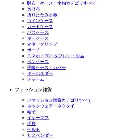
財布・ケース・小物カテゴリすべて
長財布
折りたたみ財布
コインケース
カードケース
パスケース
キーケース
マネークリップ
ポーチ
スマホ・PC・タブレット用品
ペンケース
手帳ケース・カバー
キーホルダー
チャーム
ファッション雑貨
ファッション雑貨カテゴリすべて
ネックウェア・ネクタイ
帽子
イヤーマフ
手袋
ベルト
サスペンダー