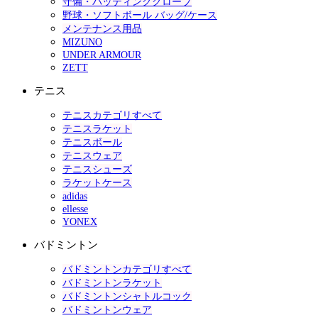
守備・バッティンググローブ
野球・ソフトボール バッグ/ケース
メンテナンス用品
MIZUNO
UNDER ARMOUR
ZETT
テニス
テニスカテゴリすべて
テニスラケット
テニスボール
テニスウェア
テニスシューズ
ラケットケース
adidas
ellesse
YONEX
バドミントン
バドミントンカテゴリすべて
バドミントンラケット
バドミントンシャトルコック
バドミントンウェア