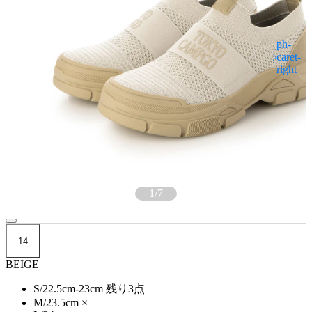
1
/
7
14
BEIGE
S/22.5cm-23cm
残り3点
M/23.5cm
×