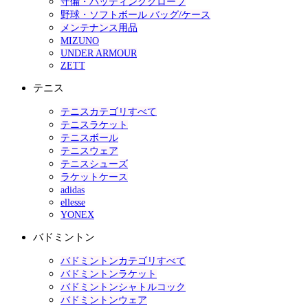
守備・バッティンググローブ
野球・ソフトボール バッグ/ケース
メンテナンス用品
MIZUNO
UNDER ARMOUR
ZETT
テニス
テニスカテゴリすべて
テニスラケット
テニスボール
テニスウェア
テニスシューズ
ラケットケース
adidas
ellesse
YONEX
バドミントン
バドミントンカテゴリすべて
バドミントンラケット
バドミントンシャトルコック
バドミントンウェア