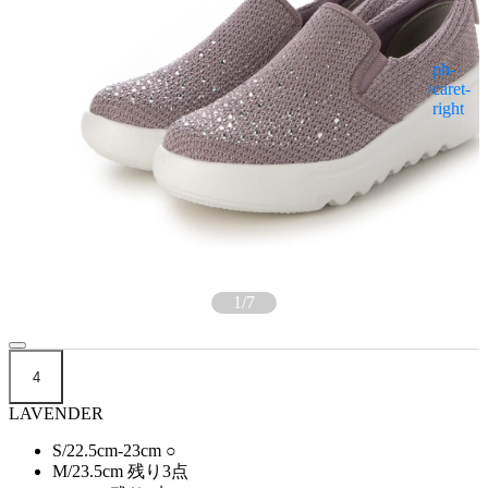
1
/
7
4
LAVENDER
S/22.5cm-23cm
○
M/23.5cm
残り3点