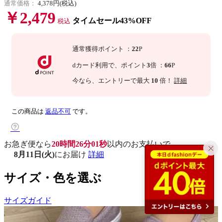
通常価格：
4,378円(税込)
￥2,479
タイムセール43%OFF
税込
通常獲得ポイント
：
22
P
dカード利用で、
ポイント
3
倍
：
66
P
今なら
、エントリーで最大
10
倍！
詳細
この商品は
返品不可
です。
お急ぎ便なら
20時間26分00秒
以内
のお支払いで
8月11日(火)
にお届け
詳細
サイズ・色を選ぶ
サイズガイド