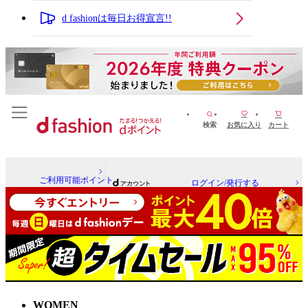
d fashionは毎日お得宣言!!
検索
お気に入り
カート
ご利用可能ポイント
ログイン/発行する
WOMEN