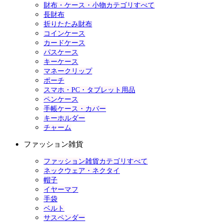
財布・ケース・小物カテゴリすべて
長財布
折りたたみ財布
コインケース
カードケース
パスケース
キーケース
マネークリップ
ポーチ
スマホ・PC・タブレット用品
ペンケース
手帳ケース・カバー
キーホルダー
チャーム
ファッション雑貨
ファッション雑貨カテゴリすべて
ネックウェア・ネクタイ
帽子
イヤーマフ
手袋
ベルト
サスペンダー