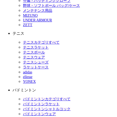
守備・バッティンググローブ
野球・ソフトボール バッグ/ケース
メンテナンス用品
MIZUNO
UNDER ARMOUR
ZETT
テニス
テニスカテゴリすべて
テニスラケット
テニスボール
テニスウェア
テニスシューズ
ラケットケース
adidas
ellesse
YONEX
バドミントン
バドミントンカテゴリすべて
バドミントンラケット
バドミントンシャトルコック
バドミントンウェア