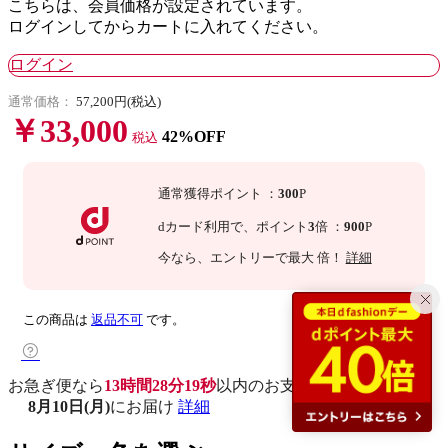
こちらは、会員価格が設定されています。
ログインしてからカートに入れてください。
ログイン
通常価格：
57,200円(税込)
￥33,000
42%OFF
税込
通常獲得ポイント
：
300
P
dカード利用で、
ポイント
3
倍
：
900
P
今なら
、エントリーで最大
倍！
詳細
この商品は
返品不可
です。
お急ぎ便なら
13時間28分18秒
以内
のお支払いで
8月10日(月)
にお届け
詳細