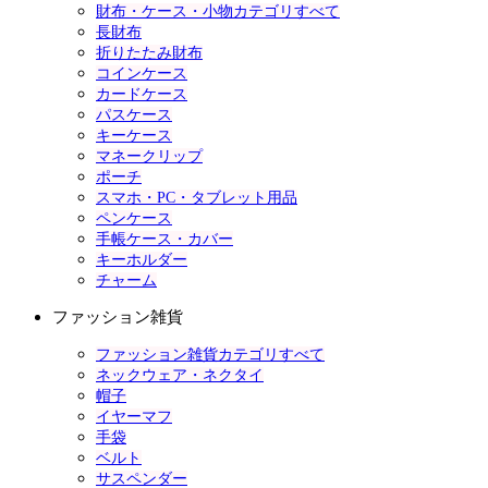
財布・ケース・小物カテゴリすべて
長財布
折りたたみ財布
コインケース
カードケース
パスケース
キーケース
マネークリップ
ポーチ
スマホ・PC・タブレット用品
ペンケース
手帳ケース・カバー
キーホルダー
チャーム
ファッション雑貨
ファッション雑貨カテゴリすべて
ネックウェア・ネクタイ
帽子
イヤーマフ
手袋
ベルト
サスペンダー