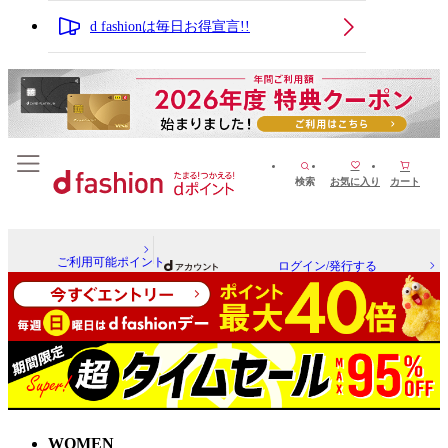
d fashionは毎日お得宣言!!
検索
お気に入り
カート
ご利用可能ポイント
ログイン/発行する
WOMEN