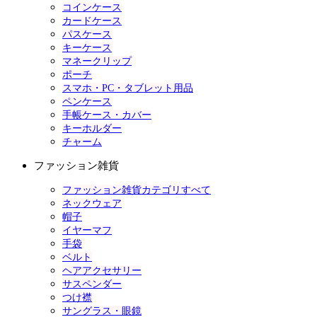
コインケース
カードケース
パスケース
キーケース
マネークリップ
ポーチ
スマホ・PC・タブレット用品
ペンケース
手帳ケース・カバー
キーホルダー
チャーム
ファッション雑貨
ファッション雑貨カテゴリすべて
ネックウェア
帽子
イヤーマフ
手袋
ベルト
ヘアアクセサリー
サスペンダー
つけ襟
サングラス・眼鏡