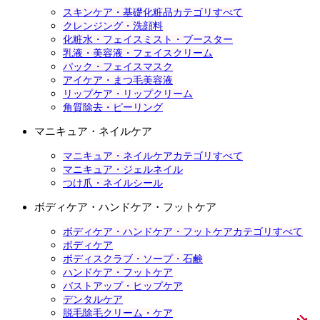
スキンケア・基礎化粧品カテゴリすべて
クレンジング・洗顔料
化粧水・フェイスミスト・ブースター
乳液・美容液・フェイスクリーム
パック・フェイスマスク
アイケア・まつ毛美容液
リップケア・リップクリーム
角質除去・ピーリング
マニキュア・ネイルケア
マニキュア・ネイルケアカテゴリすべて
マニキュア・ジェルネイル
つけ爪・ネイルシール
ボディケア・ハンドケア・フットケア
ボディケア・ハンドケア・フットケアカテゴリすべて
ボディケア
ボディスクラブ・ソープ・石鹸
ハンドケア・フットケア
バストアップ・ヒップケア
デンタルケア
脱毛除毛クリーム・ケア