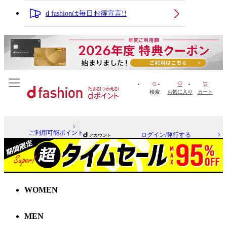
d fashionは毎日お得宣言!!
検索
お気に入り
カート
ご利用可能ポイント
ログイン/発行する
WOMEN
MEN