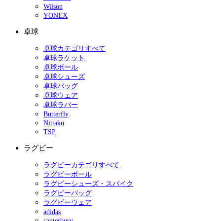
Wilson
YONEX
卓球
卓球カテゴリすべて
卓球ラケット
卓球ボール
卓球シューズ
卓球バッグ
卓球ウェア
卓球ラバー
Butterfly
Nittaku
TSP
ラグビー
ラグビーカテゴリすべて
ラグビーボール
ラグビーシューズ・スパイク
ラグビーバッグ
ラグビーウェア
adidas
canterbury