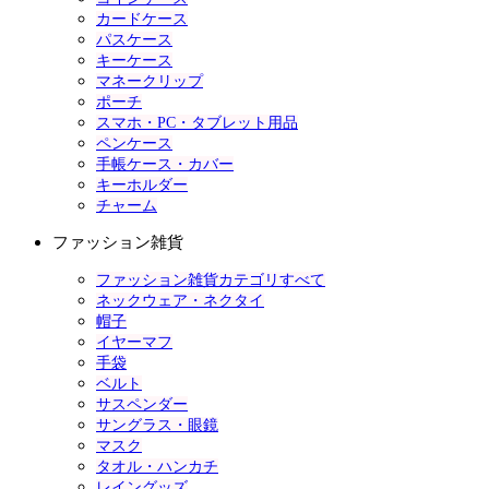
カードケース
パスケース
キーケース
マネークリップ
ポーチ
スマホ・PC・タブレット用品
ペンケース
手帳ケース・カバー
キーホルダー
チャーム
ファッション雑貨
ファッション雑貨カテゴリすべて
ネックウェア・ネクタイ
帽子
イヤーマフ
手袋
ベルト
サスペンダー
サングラス・眼鏡
マスク
タオル・ハンカチ
レイングッズ