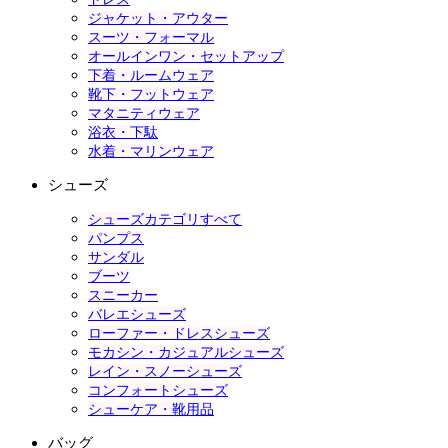
ジャケット・アウター
スーツ・フォーマル
オールインワン・セットアップ
下着・ルームウェア
靴下・フットウェア
マタニティウェア
浴衣・下駄
水着・マリンウェア
シューズ
シューズカテゴリすべて
パンプス
サンダル
ブーツ
スニーカー
バレエシューズ
ローファー・ドレスシューズ
モカシン・カジュアルシューズ
レイン・スノーシューズ
コンフォートシューズ
シューケア・靴用品
バッグ