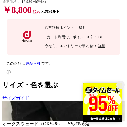
通常価格：
12,980円(税込)
￥8,800
32%OFF
税込
通常獲得ポイント
：
80
P
dカード利用で、
ポイント
3
倍
：
240
P
今なら
、エントリーで最大
倍！
詳細
この商品は
返品不可
です。
サイズ・色を選ぶ
サイズガイド
オークスウェード（OKS-382）
￥8,800
税込