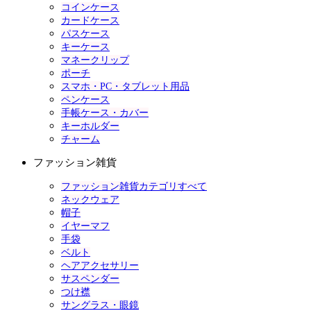
コインケース
カードケース
パスケース
キーケース
マネークリップ
ポーチ
スマホ・PC・タブレット用品
ペンケース
手帳ケース・カバー
キーホルダー
チャーム
ファッション雑貨
ファッション雑貨カテゴリすべて
ネックウェア
帽子
イヤーマフ
手袋
ベルト
ヘアアクセサリー
サスペンダー
つけ襟
サングラス・眼鏡