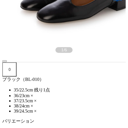
1
/
6
0
ブラック（BL-010）
35/22.5cm
残り1点
36/23cm
×
37/23.5cm
×
38/24cm
×
39/24.5cm
×
バリエーション