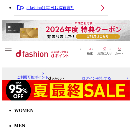
d fashionは毎日お得宣言!!
検索
お気に入り
カート
ご利用可能ポイント
ログイン/発行する
WOMEN
MEN