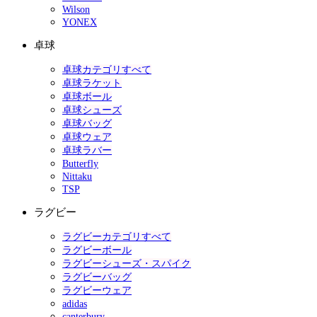
Wilson
YONEX
卓球
卓球カテゴリすべて
卓球ラケット
卓球ボール
卓球シューズ
卓球バッグ
卓球ウェア
卓球ラバー
Butterfly
Nittaku
TSP
ラグビー
ラグビーカテゴリすべて
ラグビーボール
ラグビーシューズ・スパイク
ラグビーバッグ
ラグビーウェア
adidas
canterbury