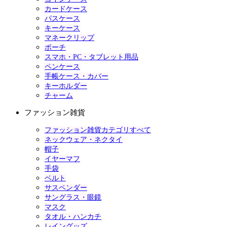
カードケース
パスケース
キーケース
マネークリップ
ポーチ
スマホ・PC・タブレット用品
ペンケース
手帳ケース・カバー
キーホルダー
チャーム
ファッション雑貨
ファッション雑貨カテゴリすべて
ネックウェア・ネクタイ
帽子
イヤーマフ
手袋
ベルト
サスペンダー
サングラス・眼鏡
マスク
タオル・ハンカチ
レイングッズ