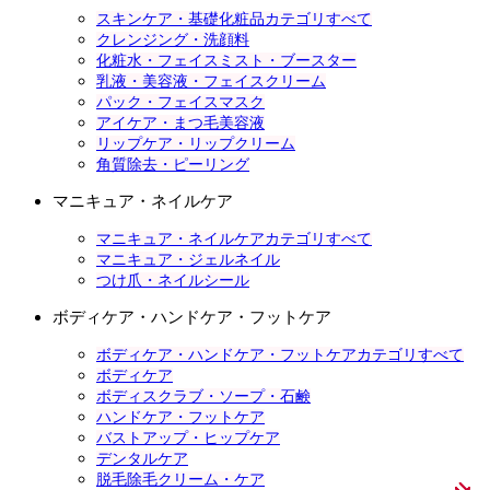
スキンケア・基礎化粧品カテゴリすべて
クレンジング・洗顔料
化粧水・フェイスミスト・ブースター
乳液・美容液・フェイスクリーム
パック・フェイスマスク
アイケア・まつ毛美容液
リップケア・リップクリーム
角質除去・ピーリング
マニキュア・ネイルケア
マニキュア・ネイルケアカテゴリすべて
マニキュア・ジェルネイル
つけ爪・ネイルシール
ボディケア・ハンドケア・フットケア
ボディケア・ハンドケア・フットケアカテゴリすべて
ボディケア
ボディスクラブ・ソープ・石鹸
ハンドケア・フットケア
バストアップ・ヒップケア
デンタルケア
脱毛除毛クリーム・ケア