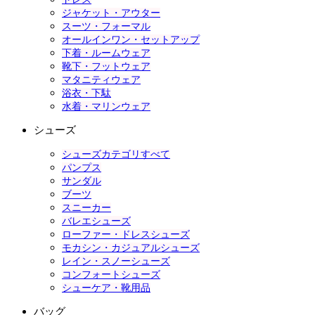
ジャケット・アウター
スーツ・フォーマル
オールインワン・セットアップ
下着・ルームウェア
靴下・フットウェア
マタニティウェア
浴衣・下駄
水着・マリンウェア
シューズ
シューズカテゴリすべて
パンプス
サンダル
ブーツ
スニーカー
バレエシューズ
ローファー・ドレスシューズ
モカシン・カジュアルシューズ
レイン・スノーシューズ
コンフォートシューズ
シューケア・靴用品
バッグ