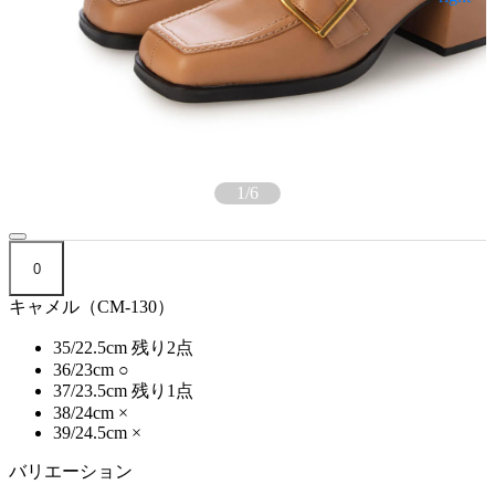
1
/
6
0
キャメル（CM-130）
35/22.5cm
残り2点
36/23cm
○
37/23.5cm
残り1点
38/24cm
×
39/24.5cm
×
バリエーション