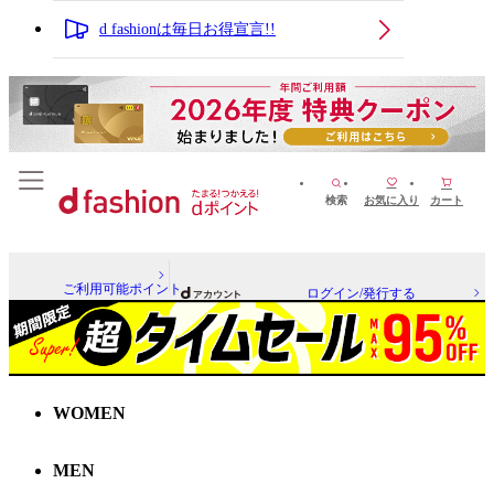
d fashionは毎日お得宣言!!
検索
お気に入り
カート
ご利用可能ポイント
ログイン/発行する
WOMEN
MEN