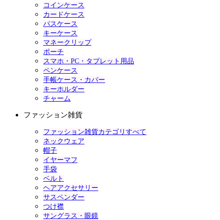
コインケース
カードケース
パスケース
キーケース
マネークリップ
ポーチ
スマホ・PC・タブレット用品
ペンケース
手帳ケース・カバー
キーホルダー
チャーム
ファッション雑貨
ファッション雑貨カテゴリすべて
ネックウェア
帽子
イヤーマフ
手袋
ベルト
ヘアアクセサリー
サスペンダー
つけ襟
サングラス・眼鏡