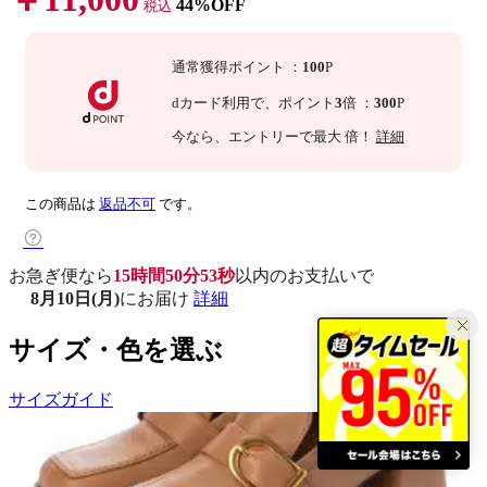
44%OFF
税込
通常獲得ポイント
：
100
P
dカード利用で、
ポイント
3
倍
：
300
P
今なら
、エントリーで最大
倍！
詳細
この商品は
返品不可
です。
お急ぎ便なら
15時間50分52秒
以内
のお支払いで
8月10日(月)
にお届け
詳細
サイズ・色を選ぶ
サイズガイド