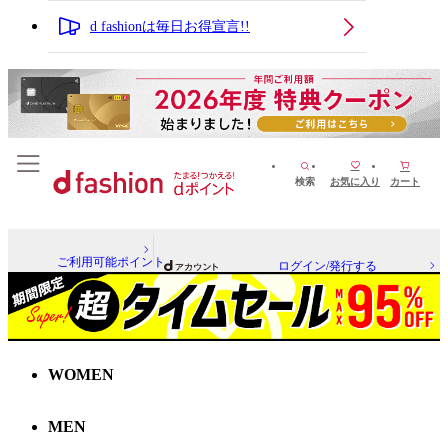
d fashionは毎日お得宣言!!
検索
お気に入り
カート
ご利用可能ポイント
ログイン/発行する
WOMEN
MEN