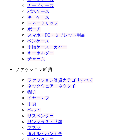
カードケース
パスケース
キーケース
マネークリップ
ポーチ
スマホ・PC・タブレット用品
ペンケース
手帳ケース・カバー
キーホルダー
チャーム
ファッション雑貨
ファッション雑貨カテゴリすべて
ネックウェア・ネクタイ
帽子
イヤーマフ
手袋
ベルト
サスペンダー
サングラス・眼鏡
マスク
タオル・ハンカチ
レイングッズ