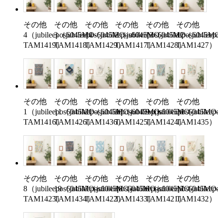
その他
その他
その他
その他
その他
その他
4（jubileepos6045MO-
3（jubileepos6045MO-
14（jubileepos6045MO-
2（jubileepos6045MO-
13（jubileepos6045M
12（jubilee
TAM1419）
TAM1418）
TAM1429）
TAM1417）
TAM1428）
TAM1427）
その他
その他
その他
その他
その他
その他
1（jubileepos6045MO-
11（jubileepos6045MO-
21（jubileepos6045MO-
10（jubileepos6045MO-
9（jubileepos6045MO
20（jubilee
TAM1416）
TAM1426）
TAM1436）
TAM1425）
TAM1424）
TAM1435）
その他
その他
その他
その他
その他
その他
8（jubileepos6045MO-
19（jubileepos6045MO-
7（jubileepos6045MO-
18（jubileepos6045MO-
6（jubileepos6045MO
17（jubilee
TAM1423）
TAM1434）
TAM1422）
TAM1433）
TAM1421）
TAM1432）