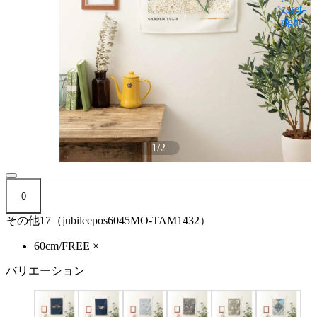
1
/
2
0
その他17（jubileepos6045MO-TAM1432）
60cm/FREE
×
バリエーション