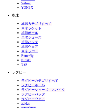
Wilson
YONEX
卓球
卓球カテゴリすべて
卓球ラケット
卓球ボール
卓球シューズ
卓球バッグ
卓球ウェア
卓球ラバー
Butterfly
Nittaku
TSP
ラグビー
ラグビーカテゴリすべて
ラグビーボール
ラグビーシューズ・スパイク
ラグビーバッグ
ラグビーウェア
adidas
canterbury