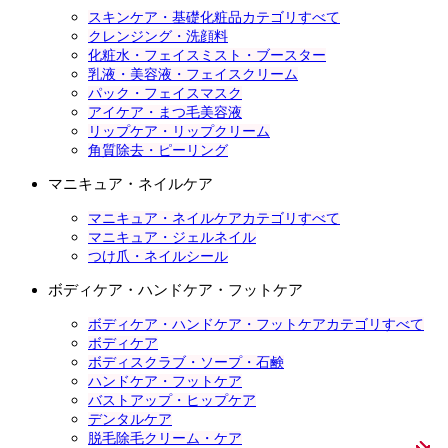
スキンケア・基礎化粧品カテゴリすべて
クレンジング・洗顔料
化粧水・フェイスミスト・ブースター
乳液・美容液・フェイスクリーム
パック・フェイスマスク
アイケア・まつ毛美容液
リップケア・リップクリーム
角質除去・ピーリング
マニキュア・ネイルケア
マニキュア・ネイルケアカテゴリすべて
マニキュア・ジェルネイル
つけ爪・ネイルシール
ボディケア・ハンドケア・フットケア
ボディケア・ハンドケア・フットケアカテゴリすべて
ボディケア
ボディスクラブ・ソープ・石鹸
ハンドケア・フットケア
バストアップ・ヒップケア
デンタルケア
脱毛除毛クリーム・ケア