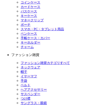
コインケース
カードケース
パスケース
キーケース
マネークリップ
ポーチ
スマホ・PC・タブレット用品
ペンケース
手帳ケース・カバー
キーホルダー
チャーム
ファッション雑貨
ファッション雑貨カテゴリすべて
ネックウェア
帽子
イヤーマフ
手袋
ベルト
ヘアアクセサリー
サスペンダー
つけ襟
サングラス・眼鏡