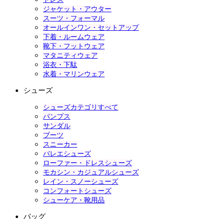
ジャケット・アウター
スーツ・フォーマル
オールインワン・セットアップ
下着・ルームウェア
靴下・フットウェア
マタニティウェア
浴衣・下駄
水着・マリンウェア
シューズ
シューズカテゴリすべて
パンプス
サンダル
ブーツ
スニーカー
バレエシューズ
ローファー・ドレスシューズ
モカシン・カジュアルシューズ
レイン・スノーシューズ
コンフォートシューズ
シューケア・靴用品
バッグ