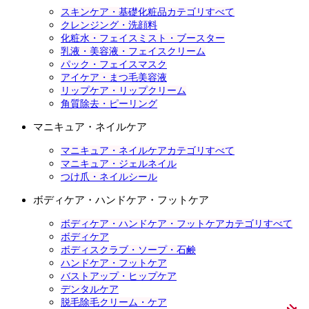
スキンケア・基礎化粧品カテゴリすべて
クレンジング・洗顔料
化粧水・フェイスミスト・ブースター
乳液・美容液・フェイスクリーム
パック・フェイスマスク
アイケア・まつ毛美容液
リップケア・リップクリーム
角質除去・ピーリング
マニキュア・ネイルケア
マニキュア・ネイルケアカテゴリすべて
マニキュア・ジェルネイル
つけ爪・ネイルシール
ボディケア・ハンドケア・フットケア
ボディケア・ハンドケア・フットケアカテゴリすべて
ボディケア
ボディスクラブ・ソープ・石鹸
ハンドケア・フットケア
バストアップ・ヒップケア
デンタルケア
脱毛除毛クリーム・ケア