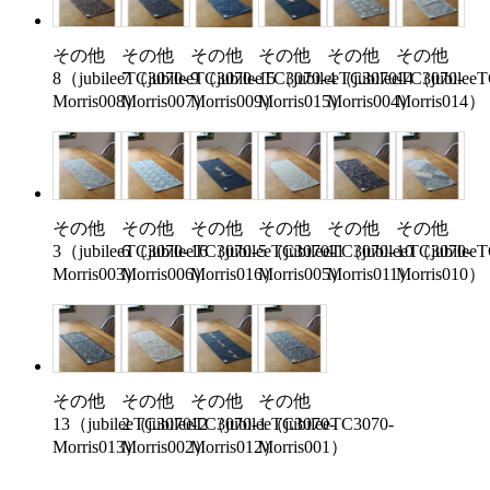
その他
その他
その他
その他
その他
その他
8（jubileeTC3070-
7（jubileeTC3070-
9（jubileeTC3070-
15（jubileeTC3070-
4（jubileeTC3070-
14（jubileeT
Morris008）
Morris007）
Morris009）
Morris015）
Morris004）
Morris014）
その他
その他
その他
その他
その他
その他
3（jubileeTC3070-
6（jubileeTC3070-
16（jubileeTC3070-
5（jubileeTC3070-
11（jubileeTC3070-
10（jubileeT
Morris003）
Morris006）
Morris016）
Morris005）
Morris011）
Morris010）
その他
その他
その他
その他
13（jubileeTC3070-
2（jubileeTC3070-
12（jubileeTC3070-
1（jubileeTC3070-
Morris013）
Morris002）
Morris012）
Morris001）