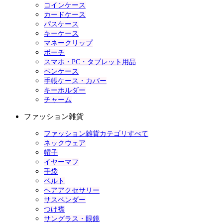
コインケース
カードケース
パスケース
キーケース
マネークリップ
ポーチ
スマホ・PC・タブレット用品
ペンケース
手帳ケース・カバー
キーホルダー
チャーム
ファッション雑貨
ファッション雑貨カテゴリすべて
ネックウェア
帽子
イヤーマフ
手袋
ベルト
ヘアアクセサリー
サスペンダー
つけ襟
サングラス・眼鏡