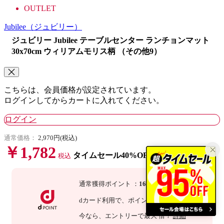
OUTLET
Jubilee
（ジュビリー）
ジュビリー Jubilee テーブルセンター ランチョンマット
30x70cm ウィリアムモリス柄 （その他9）
こちらは、会員価格が設定されています。
ログインしてからカートに入れてください。
ログイン
通常価格：
2,970円(税込)
￥1,782
タイムセール40%OFF
税込
通常獲得ポイント
：
16
P
dカード利用で、
ポイント
3
倍
：
48
P
今なら
、エントリーで最大
倍！
詳細