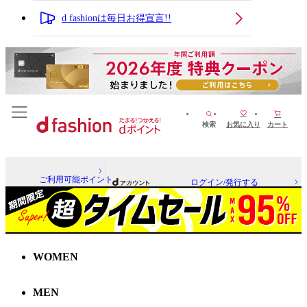
d fashionは毎日お得宣言!!
検索
お気に入り
カート
ご利用可能ポイント
ログイン/発行する
WOMEN
MEN