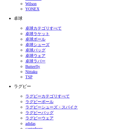
Wilson
YONEX
卓球
卓球カテゴリすべて
卓球ラケット
卓球ボール
卓球シューズ
卓球バッグ
卓球ウェア
卓球ラバー
Butterfly
Nittaku
TSP
ラグビー
ラグビーカテゴリすべて
ラグビーボール
ラグビーシューズ・スパイク
ラグビーバッグ
ラグビーウェア
adidas
canterbury