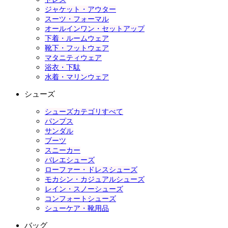
ジャケット・アウター
スーツ・フォーマル
オールインワン・セットアップ
下着・ルームウェア
靴下・フットウェア
マタニティウェア
浴衣・下駄
水着・マリンウェア
シューズ
シューズカテゴリすべて
パンプス
サンダル
ブーツ
スニーカー
バレエシューズ
ローファー・ドレスシューズ
モカシン・カジュアルシューズ
レイン・スノーシューズ
コンフォートシューズ
シューケア・靴用品
バッグ