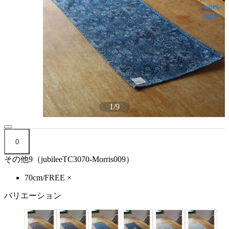
1
/
9
0
その他9（jubileeTC3070-Morris009）
70cm/FREE
×
バリエーション