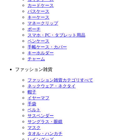
カードケース
パスケース
キーケース
マネークリップ
ポーチ
スマホ・PC・タブレット用品
ペンケース
手帳ケース・カバー
キーホルダー
チャーム
ファッション雑貨
ファッション雑貨カテゴリすべて
ネックウェア・ネクタイ
帽子
イヤーマフ
手袋
ベルト
サスペンダー
サングラス・眼鏡
マスク
タオル・ハンカチ
レイングッズ