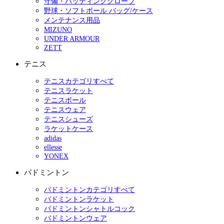
守備・バッティンググローブ
野球・ソフトボール バッグ/ケース
メンテナンス用品
MIZUNO
UNDER ARMOUR
ZETT
テニス
テニスカテゴリすべて
テニスラケット
テニスボール
テニスウェア
テニスシューズ
ラケットケース
adidas
ellesse
YONEX
バドミントン
バドミントンカテゴリすべて
バドミントンラケット
バドミントンシャトルコック
バドミントンウェア