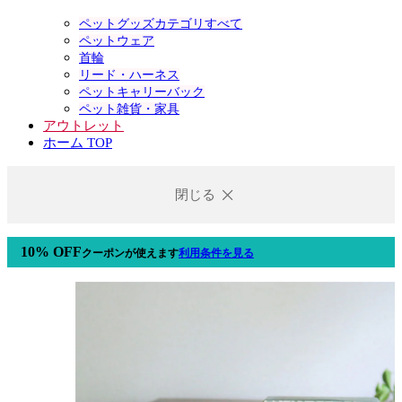
ペットグッズカテゴリすべて
ペットウェア
首輪
リード・ハーネス
ペットキャリーバック
ペット雑貨・家具
アウトレット
ホーム TOP
閉じる
10% OFF
クーポン
が使えます
利用条件を見る