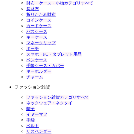
財布・ケース・小物カテゴリすべて
長財布
折りたたみ財布
コインケース
カードケース
パスケース
キーケース
マネークリップ
ポーチ
スマホ・PC・タブレット用品
ペンケース
手帳ケース・カバー
キーホルダー
チャーム
ファッション雑貨
ファッション雑貨カテゴリすべて
ネックウェア・ネクタイ
帽子
イヤーマフ
手袋
ベルト
サスペンダー