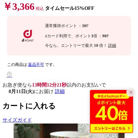
￥3,366
タイムセール15%OFF
税込
通常獲得ポイント
：
30
P
dカード利用で、
ポイント
3
倍
：
90
P
今なら
、エントリーで最大
10
倍！
詳細
この商品は
返品不可
です。
お急ぎ便なら
13時間12分20秒
以内
のお支払いで
8月11日(火)
にお届け
詳細
カートに入れる
サイズガイド