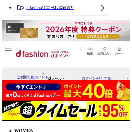
d fashionは毎日お得宣言!!
検索
お気に入り
カート
ご利用可能ポイント
ログイン/発行する
WOMEN