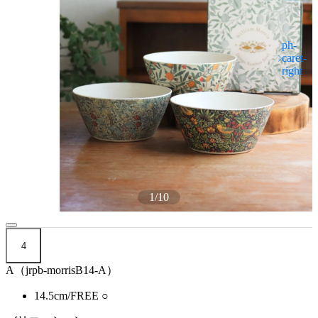
1
/
10
4
A（jrpb-morrisB14-A）
14.5cm/FREE
○