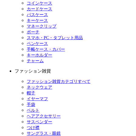
コインケース
カードケース
パスケース
キーケース
マネークリップ
ポーチ
スマホ・PC・タブレット用品
ペンケース
手帳ケース・カバー
キーホルダー
チャーム
ファッション雑貨
ファッション雑貨カテゴリすべて
ネックウェア
帽子
イヤーマフ
手袋
ベルト
ヘアアクセサリー
サスペンダー
つけ襟
サングラス・眼鏡