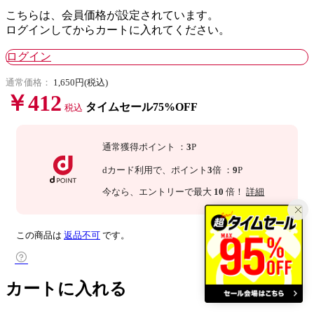
こちらは、会員価格が設定されています。
ログインしてからカートに入れてください。
ログイン
通常価格：
1,650円(税込)
￥412
タイムセール75%OFF
税込
通常獲得ポイント
：
3
P
dカード利用で、
ポイント
3
倍
：
9
P
今なら
、エントリーで最大
10
倍！
詳細
この商品は
返品不可
です。
カートに入れる