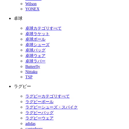
Wilson
YONEX
卓球
卓球カテゴリすべて
卓球ラケット
卓球ボール
卓球シューズ
卓球バッグ
卓球ウェア
卓球ラバー
Butterfly
Nittaku
TSP
ラグビー
ラグビーカテゴリすべて
ラグビーボール
ラグビーシューズ・スパイク
ラグビーバッグ
ラグビーウェア
adidas
canterbury