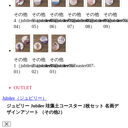
その他
その他
その他
その他
その他
その他
4（jubileediacoaster007-
5（jubileediacoaster007-
6（jubileediacoaster007-
7（jubileediacoaster007-
8（jubileediacoaster00
9（jubileedia
04）
05）
06）
07）
08）
09）
その他
その他
その他
1（jubileediacoaster007-
2（jubileediacoaster007-
3（jubileediacoaster007-
01）
02）
03）
OUTLET
Jubilee
（ジュビリー）
ジュビリー Jubilee 珪藻土コースター 2枚セット 名画デ
ザインアソート （その他2）