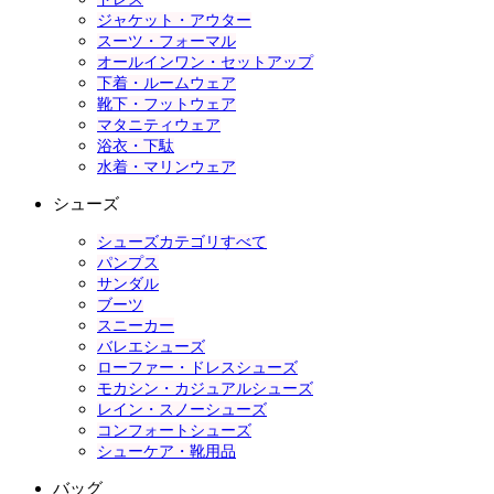
ジャケット・アウター
スーツ・フォーマル
オールインワン・セットアップ
下着・ルームウェア
靴下・フットウェア
マタニティウェア
浴衣・下駄
水着・マリンウェア
シューズ
シューズカテゴリすべて
パンプス
サンダル
ブーツ
スニーカー
バレエシューズ
ローファー・ドレスシューズ
モカシン・カジュアルシューズ
レイン・スノーシューズ
コンフォートシューズ
シューケア・靴用品
バッグ