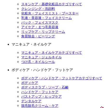
スキンケア・基礎化粧品カテゴリすべて
クレンジング・洗顔料
化粧水・フェイスミスト・ブースター
乳液・美容液・フェイスクリーム
パック・フェイスマスク
アイケア・まつ毛美容液
リップケア・リップクリーム
角質除去・ピーリング
マニキュア・ネイルケア
マニキュア・ネイルケアカテゴリすべて
マニキュア・ジェルネイル
つけ爪・ネイルシール
ボディケア・ハンドケア・フットケア
ボディケア・ハンドケア・フットケアカテゴリすべて
ボディケア
ボディスクラブ・ソープ・石鹸
ハンドケア・フットケア
バストアップ・ヒップケア
デンタルケア
脱毛除毛クリーム・ケア