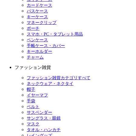
カードケース
パスケース
キーケース
マネークリップ
ポーチ
スマホ・PC・タブレット用品
ペンケース
手帳ケース・カバー
キーホルダー
チャーム
ファッション雑貨
ファッション雑貨カテゴリすべて
ネックウェア・ネクタイ
帽子
イヤーマフ
手袋
ベルト
サスペンダー
サングラス・眼鏡
マスク
タオル・ハンカチ
レイングッズ