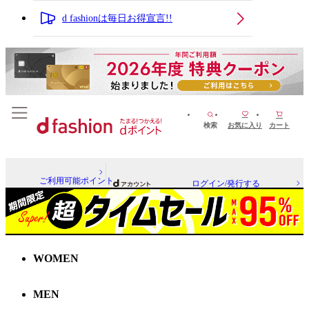
d fashionは毎日お得宣言!!
検索
お気に入り
カート
ご利用可能ポイント
ログイン/発行する
WOMEN
MEN