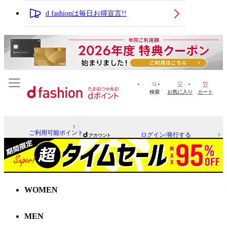
d fashionは毎日お得宣言!!
検索
お気に入り
カート
ご利用可能ポイント
ログイン/発行する
WOMEN
MEN