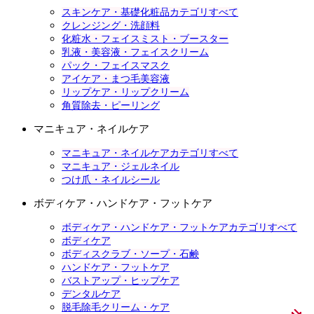
スキンケア・基礎化粧品カテゴリすべて
クレンジング・洗顔料
化粧水・フェイスミスト・ブースター
乳液・美容液・フェイスクリーム
パック・フェイスマスク
アイケア・まつ毛美容液
リップケア・リップクリーム
角質除去・ピーリング
マニキュア・ネイルケア
マニキュア・ネイルケアカテゴリすべて
マニキュア・ジェルネイル
つけ爪・ネイルシール
ボディケア・ハンドケア・フットケア
ボディケア・ハンドケア・フットケアカテゴリすべて
ボディケア
ボディスクラブ・ソープ・石鹸
ハンドケア・フットケア
バストアップ・ヒップケア
デンタルケア
脱毛除毛クリーム・ケア