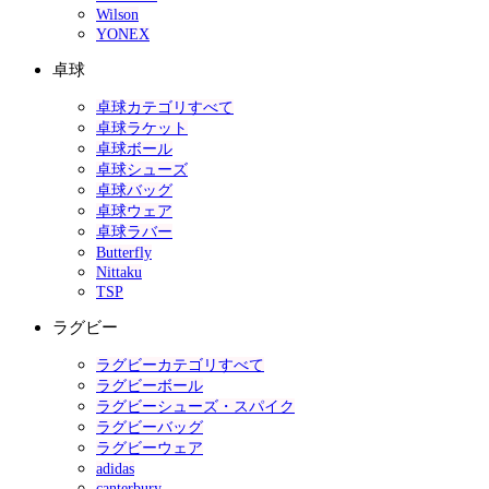
Wilson
YONEX
卓球
卓球カテゴリすべて
卓球ラケット
卓球ボール
卓球シューズ
卓球バッグ
卓球ウェア
卓球ラバー
Butterfly
Nittaku
TSP
ラグビー
ラグビーカテゴリすべて
ラグビーボール
ラグビーシューズ・スパイク
ラグビーバッグ
ラグビーウェア
adidas
canterbury