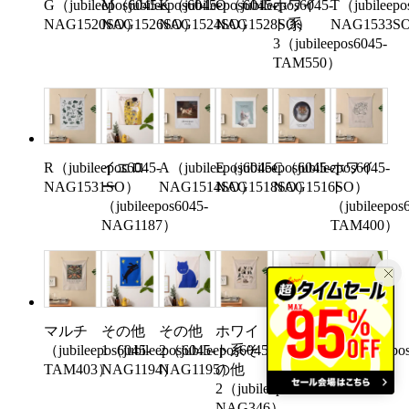
G（jubileepos6045-
M（jubileepos6045-
K（jubileepos6045-
O（jubileepos6045-
ホワイ
T（jubileepo
NAG1520SO）
NAG1526SO）
NAG1524SO）
NAG1528SO）
ト系
NAG1533S
3（jubileepos6045-
TAM550）
R（jubileepos6045-
イエロ
A（jubileepos6045-
E（jubileepos6045-
C（jubileepos6045-
ホワイ
NAG1531SO）
ー
NAG1514SO）
NAG1518SO）
NAG1516SO）
ト
（jubileepos6045-
（jubileepos
NAG1187）
TAM400）
マルチ
その他
その他
ホワイ
その他
その他
（jubileepos6045-
1（jubileepos6045-
2（jubileepos6045-
ト系そ
3（jubileepos6045-
8（jubileepo
TAM403）
NAG1194）
NAG1195）
の他
NAG1196）
TAM609）
2（jubileepos6045-
NAG346）