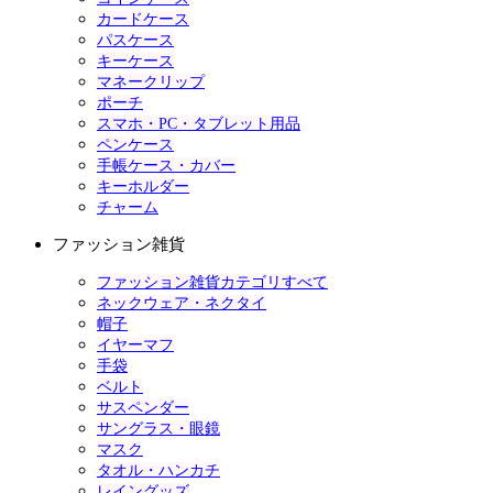
カードケース
パスケース
キーケース
マネークリップ
ポーチ
スマホ・PC・タブレット用品
ペンケース
手帳ケース・カバー
キーホルダー
チャーム
ファッション雑貨
ファッション雑貨カテゴリすべて
ネックウェア・ネクタイ
帽子
イヤーマフ
手袋
ベルト
サスペンダー
サングラス・眼鏡
マスク
タオル・ハンカチ
レイングッズ