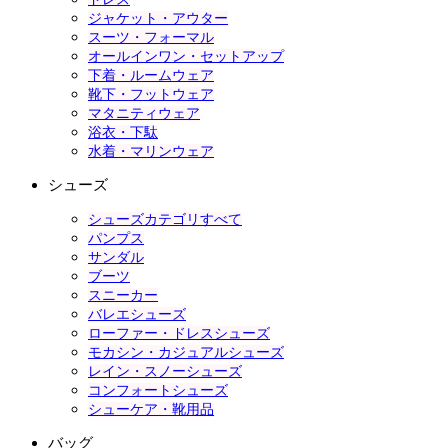
ジャケット・アウター
スーツ・フォーマル
オールインワン・セットアップ
下着・ルームウェア
靴下・フットウェア
マタニティウェア
浴衣・下駄
水着・マリンウェア
シューズ
シューズカテゴリすべて
パンプス
サンダル
ブーツ
スニーカー
バレエシューズ
ローファー・ドレスシューズ
モカシン・カジュアルシューズ
レイン・スノーシューズ
コンフォートシューズ
シューケア・靴用品
バッグ