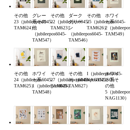
その他
グレー
その他
ダーク
その他
ホワイ
23（jubileepos6045-
系その
22（jubileepos6045-
グリー
25（jubileepos6045-
ト系
TAM624）
他
TAM623）
ン
TAM626）
2（jubileepo
（jubileepos6045-
（jubileepos6045-
TAM549）
TAM547）
TAM546）
その他
ホワイ
その他
その他
I（jubileepos6045-
ホワイ
24（jubileepos6045-
ト系
27（jubileepos6045-
26（jubileepos6045-
NAG1522SO）
ト系そ
TAM625）
1（jubileepos6045-
TAM628）
TAM627）
の他
TAM548）
5（jubileepo
NAG1130）