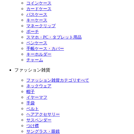
コインケース
カードケース
パスケース
キーケース
マネークリップ
ポーチ
スマホ・PC・タブレット用品
ペンケース
手帳ケース・カバー
キーホルダー
チャーム
ファッション雑貨
ファッション雑貨カテゴリすべて
ネックウェア
帽子
イヤーマフ
手袋
ベルト
ヘアアクセサリー
サスペンダー
つけ襟
サングラス・眼鏡