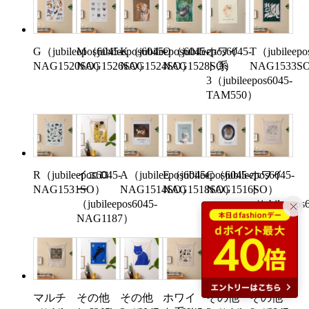
G（jubileepos6045-
M（jubileepos6045-
K（jubileepos6045-
O（jubileepos6045-
ホワイ
T（jubileepo
NAG1520SO）
NAG1526SO）
NAG1524SO）
NAG1528SO）
ト系
NAG1533S
3（jubileepos6045-
TAM550）
R（jubileepos6045-
イエロ
A（jubileepos6045-
E（jubileepos6045-
C（jubileepos6045-
ホワイ
NAG1531SO）
ー
NAG1514SO）
NAG1518SO）
NAG1516SO）
ト
（jubileepos6045-
（jubileepos
NAG1187）
TAM400）
マルチ
その他
その他
ホワイ
その他
その他