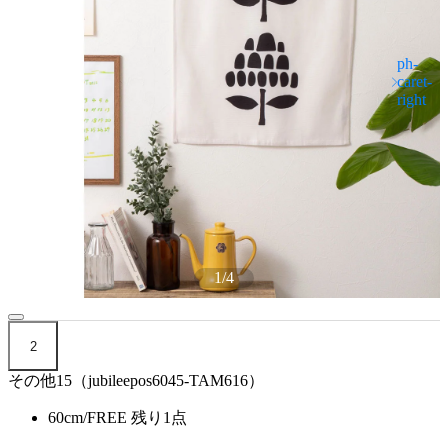
1
/
4
2
その他15（jubileepos6045-TAM616）
60cm/FREE
残り1点