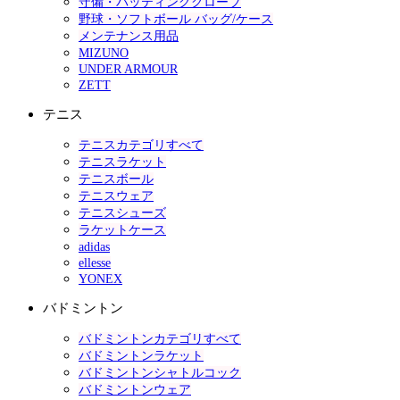
守備・バッティンググローブ
野球・ソフトボール バッグ/ケース
メンテナンス用品
MIZUNO
UNDER ARMOUR
ZETT
テニス
テニスカテゴリすべて
テニスラケット
テニスボール
テニスウェア
テニスシューズ
ラケットケース
adidas
ellesse
YONEX
バドミントン
バドミントンカテゴリすべて
バドミントンラケット
バドミントンシャトルコック
バドミントンウェア