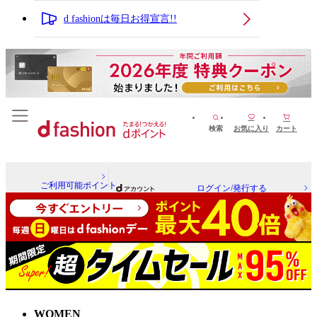
d fashionは毎日お得宣言!!
検索
お気に入り
カート
ご利用可能ポイント
ログイン/発行する
WOMEN