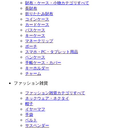
財布・ケース・小物カテゴリすべて
長財布
折りたたみ財布
コインケース
カードケース
パスケース
キーケース
マネークリップ
ポーチ
スマホ・PC・タブレット用品
ペンケース
手帳ケース・カバー
キーホルダー
チャーム
ファッション雑貨
ファッション雑貨カテゴリすべて
ネックウェア・ネクタイ
帽子
イヤーマフ
手袋
ベルト
サスペンダー