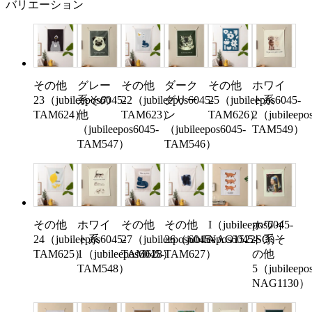
バリエーション
その他
グレー
その他
ダーク
その他
ホワイ
23（jubileepos6045-
系その
22（jubileepos6045-
グリー
25（jubileepos6045-
ト系
TAM624）
他
TAM623）
ン
TAM626）
2（jubileepo
（jubileepos6045-
（jubileepos6045-
TAM549）
TAM547）
TAM546）
その他
ホワイ
その他
その他
I（jubileepos6045-
ホワイ
24（jubileepos6045-
ト系
27（jubileepos6045-
26（jubileepos6045-
NAG1522SO）
ト系そ
TAM625）
1（jubileepos6045-
TAM628）
TAM627）
の他
TAM548）
5（jubileepo
NAG1130）