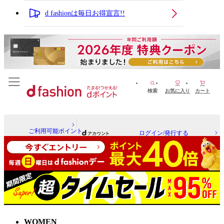
d fashionは毎日お得宣言!!
検索
お気に入り
カート
ご利用可能ポイント
ログイン/発行する
WOMEN