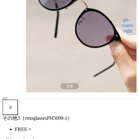
1
/
4
4
その他3（emoglassesPH5099-1）
FREE
×