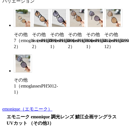
バリエーション
その他
その他
その他
その他
その他
その他
7（emoglassesPH5099-
6（emoglassesPH5606-
5（emoglassesPH5606-
2（emoglassesPH5012-
3（emoglassesPH5099
4（emoglass
2）
2）
1）
2）
1）
12）
その他
1（emoglassesPH5012-
1）
emonique
（エモニーク）
エモニーク emonique 調光レンズ 鯖江企画サングラス
UVカット （その他3）