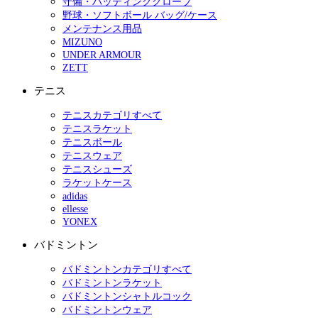
守備・バッティンググローブ
野球・ソフトボール バッグ/ケース
メンテナンス用品
MIZUNO
UNDER ARMOUR
ZETT
テニス
テニスカテゴリすべて
テニスラケット
テニスボール
テニスウェア
テニスシューズ
ラケットケース
adidas
ellesse
YONEX
バドミントン
バドミントンカテゴリすべて
バドミントンラケット
バドミントンシャトルコック
バドミントンウェア