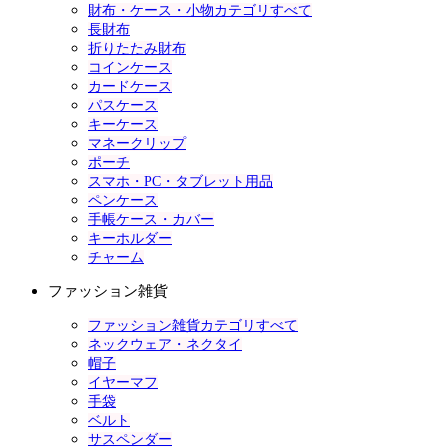
財布・ケース・小物カテゴリすべて
長財布
折りたたみ財布
コインケース
カードケース
パスケース
キーケース
マネークリップ
ポーチ
スマホ・PC・タブレット用品
ペンケース
手帳ケース・カバー
キーホルダー
チャーム
ファッション雑貨
ファッション雑貨カテゴリすべて
ネックウェア・ネクタイ
帽子
イヤーマフ
手袋
ベルト
サスペンダー