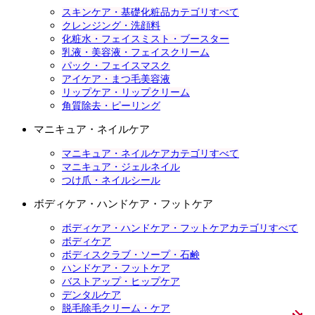
スキンケア・基礎化粧品カテゴリすべて
クレンジング・洗顔料
化粧水・フェイスミスト・ブースター
乳液・美容液・フェイスクリーム
パック・フェイスマスク
アイケア・まつ毛美容液
リップケア・リップクリーム
角質除去・ピーリング
マニキュア・ネイルケア
マニキュア・ネイルケアカテゴリすべて
マニキュア・ジェルネイル
つけ爪・ネイルシール
ボディケア・ハンドケア・フットケア
ボディケア・ハンドケア・フットケアカテゴリすべて
ボディケア
ボディスクラブ・ソープ・石鹸
ハンドケア・フットケア
バストアップ・ヒップケア
デンタルケア
脱毛除毛クリーム・ケア