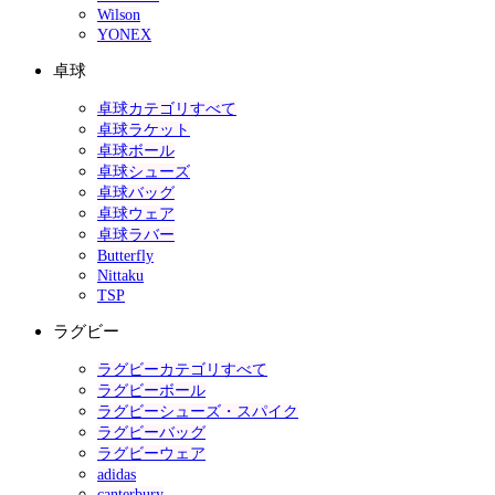
Wilson
YONEX
卓球
卓球カテゴリすべて
卓球ラケット
卓球ボール
卓球シューズ
卓球バッグ
卓球ウェア
卓球ラバー
Butterfly
Nittaku
TSP
ラグビー
ラグビーカテゴリすべて
ラグビーボール
ラグビーシューズ・スパイク
ラグビーバッグ
ラグビーウェア
adidas
canterbury