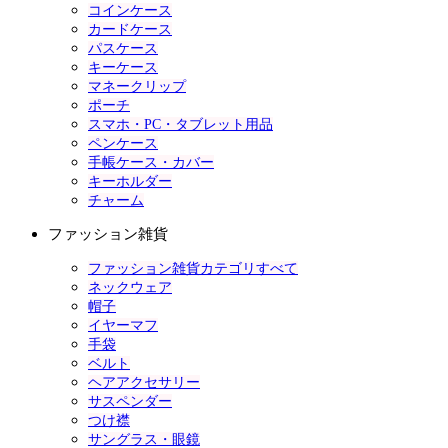
コインケース
カードケース
パスケース
キーケース
マネークリップ
ポーチ
スマホ・PC・タブレット用品
ペンケース
手帳ケース・カバー
キーホルダー
チャーム
ファッション雑貨
ファッション雑貨カテゴリすべて
ネックウェア
帽子
イヤーマフ
手袋
ベルト
ヘアアクセサリー
サスペンダー
つけ襟
サングラス・眼鏡