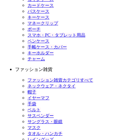
カードケース
パスケース
キーケース
マネークリップ
ポーチ
スマホ・PC・タブレット用品
ペンケース
手帳ケース・カバー
キーホルダー
チャーム
ファッション雑貨
ファッション雑貨カテゴリすべて
ネックウェア・ネクタイ
帽子
イヤーマフ
手袋
ベルト
サスペンダー
サングラス・眼鏡
マスク
タオル・ハンカチ
レイングッズ