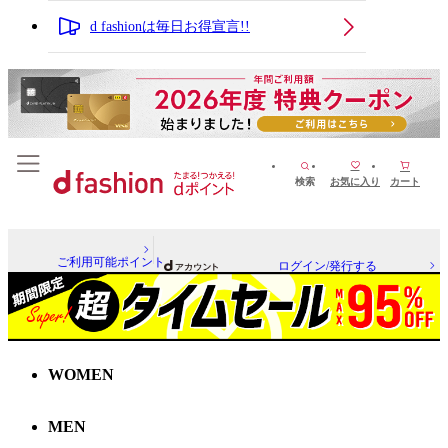
d fashionは毎日お得宣言!!
検索
お気に入り
カート
ご利用可能ポイント
ログイン/発行する
WOMEN
MEN