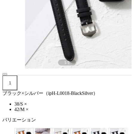
1
/
1
1
ブラック×シルバー（ipH-L0018-BlackSilver）
38/S
×
42/M
×
バリエーション