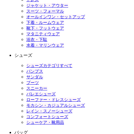
ジャケット・アウター
スーツ・フォーマル
オールインワン・セットアップ
下着・ルームウェア
靴下・フットウェア
マタニティウェア
浴衣・下駄
水着・マリンウェア
シューズ
シューズカテゴリすべて
パンプス
サンダル
ブーツ
スニーカー
バレエシューズ
ローファー・ドレスシューズ
モカシン・カジュアルシューズ
レイン・スノーシューズ
コンフォートシューズ
シューケア・靴用品
バッグ