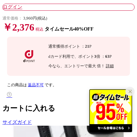
ログイン
通常価格：
3,960円(税込)
￥2,376
タイムセール40%OFF
税込
通常獲得ポイント
：
21
P
dカード利用で、
ポイント
3
倍
：
63
P
今なら
、エントリーで最大
倍！
詳細
この商品は
返品不可
です。
カートに入れる
サイズガイド