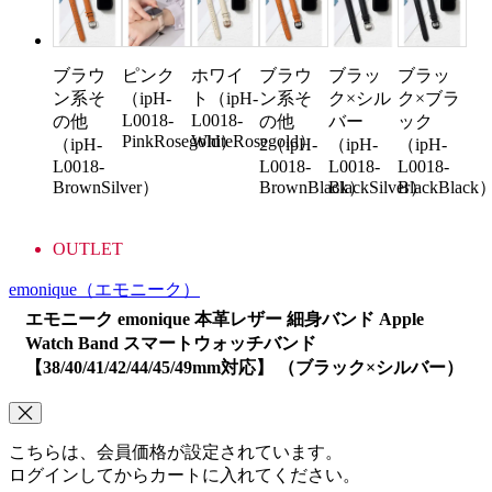
ブラウ
ピンク
ホワイ
ブラウ
ブラッ
ブラッ
ン系そ
（ipH-
ト（ipH-
ン系そ
ク×シル
ク×ブラ
L0018-
L0018-
の他
の他
バー
ック
PinkRosegold）
WhiteRosegold）
（ipH-
2（ipH-
（ipH-
（ipH-
L0018-
L0018-
L0018-
L0018-
BrownSilver）
BrownBlack）
BlackSilver）
BlackBlack
OUTLET
emonique
（エモニーク）
エモニーク emonique 本革レザー 細身バンド Apple
Watch Band スマートウォッチバンド
【38/40/41/42/44/45/49mm対応】 （ブラック×シルバー）
こちらは、会員価格が設定されています。
ログインしてからカートに入れてください。