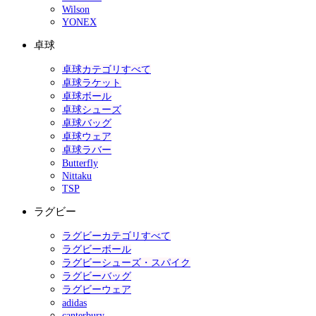
Wilson
YONEX
卓球
卓球カテゴリすべて
卓球ラケット
卓球ボール
卓球シューズ
卓球バッグ
卓球ウェア
卓球ラバー
Butterfly
Nittaku
TSP
ラグビー
ラグビーカテゴリすべて
ラグビーボール
ラグビーシューズ・スパイク
ラグビーバッグ
ラグビーウェア
adidas
canterbury