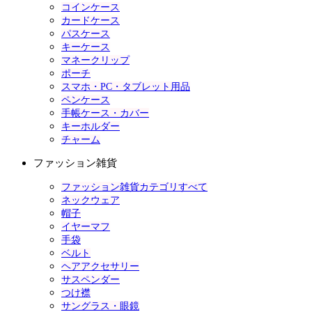
コインケース
カードケース
パスケース
キーケース
マネークリップ
ポーチ
スマホ・PC・タブレット用品
ペンケース
手帳ケース・カバー
キーホルダー
チャーム
ファッション雑貨
ファッション雑貨カテゴリすべて
ネックウェア
帽子
イヤーマフ
手袋
ベルト
ヘアアクセサリー
サスペンダー
つけ襟
サングラス・眼鏡