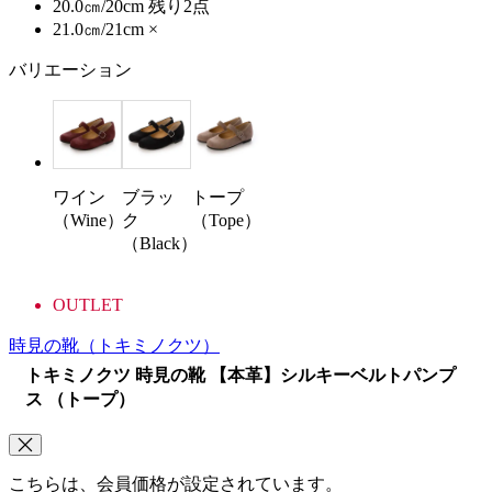
20.0㎝/20cm
残り2点
21.0㎝/21cm
×
バリエーション
ワイン
ブラッ
トープ
（Wine）
ク
（Tope）
（Black）
OUTLET
時見の靴
（トキミノクツ）
トキミノクツ 時見の靴 【本革】シルキーベルトパンプ
ス （トープ）
こちらは、会員価格が設定されています。