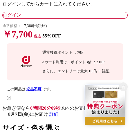
ログインしてからカートに入れてください。
ログイン
通常価格：
17,380円(税込)
￥7,700
55%OFF
税込
通常獲得ポイント
：
70
P
dカード利用で、
ポイント
3
倍
：
210
P
さらに
、エントリーで最大
10
倍！
詳細
この商品は
返品不可
です。
お急ぎ便なら
0時間20分08秒
以内
のお支払いで
8月7日(金)
にお届け
詳細
サイズ・色を選ぶ