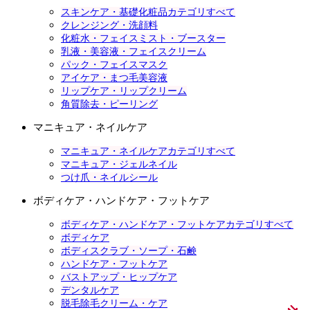
スキンケア・基礎化粧品カテゴリすべて
クレンジング・洗顔料
化粧水・フェイスミスト・ブースター
乳液・美容液・フェイスクリーム
パック・フェイスマスク
アイケア・まつ毛美容液
リップケア・リップクリーム
角質除去・ピーリング
マニキュア・ネイルケア
マニキュア・ネイルケアカテゴリすべて
マニキュア・ジェルネイル
つけ爪・ネイルシール
ボディケア・ハンドケア・フットケア
ボディケア・ハンドケア・フットケアカテゴリすべて
ボディケア
ボディスクラブ・ソープ・石鹸
ハンドケア・フットケア
バストアップ・ヒップケア
デンタルケア
脱毛除毛クリーム・ケア