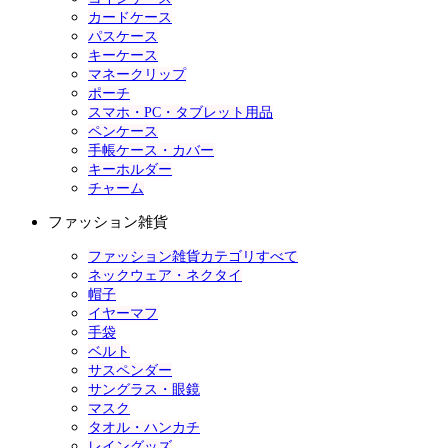
カードケース
パスケース
キーケース
マネークリップ
ポーチ
スマホ・PC・タブレット用品
ペンケース
手帳ケース・カバー
キーホルダー
チャーム
ファッション雑貨
ファッション雑貨カテゴリすべて
ネックウェア・ネクタイ
帽子
イヤーマフ
手袋
ベルト
サスペンダー
サングラス・眼鏡
マスク
タオル・ハンカチ
レイングッズ