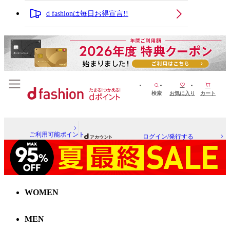
d fashionは毎日お得宣言!!
検索
お気に入り
カート
ご利用可能ポイント
ログイン/発行する
WOMEN
MEN