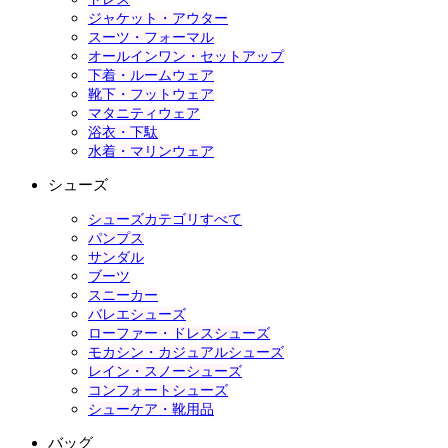
ジャケット・アウター
スーツ・フォーマル
オールインワン・セットアップ
下着・ルームウェア
靴下・フットウェア
マタニティウェア
浴衣・下駄
水着・マリンウェア
シューズ
シューズカテゴリすべて
パンプス
サンダル
ブーツ
スニーカー
バレエシューズ
ローファー・ドレスシューズ
モカシン・カジュアルシューズ
レイン・スノーシューズ
コンフォートシューズ
シューケア・靴用品
バッグ